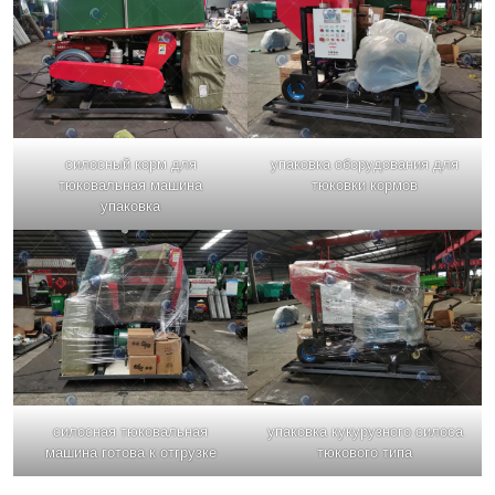
силосный корм для
упаковка оборудования для
тюковальная машина
тюковки кормов
упаковка
силосная тюковальная
упаковка кукурузного силоса
машина готова к отгрузке
тюкового типа