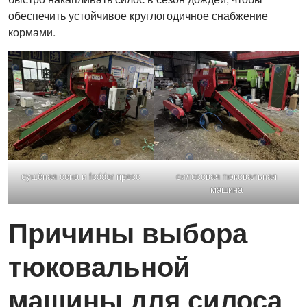
обеспечить устойчивое круглогодичное снабжение
кормами.
сушёная сена и fodder пресс
силосовая тюковальная
машина
Причины выбора
тюковальной
машины для силоса