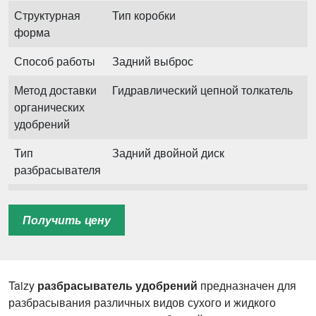
Структурная
Тип коробки
форма
Способ работы
Задний выброс
Метод доставки
Гидравлический цепной толкатель
органических
удобрений
Тип
Задний двойной диск
разбрасывателя
Ширина
≥5м
разбрасывания
Получить цену
Применимые
Сухой и влажный навоз,
удобрения и
гранулированные удобрения,
навоз
органические удобрения,
Taizy
разбрасыватель удобрений
предназначен для
химические удобрения и т.д.
разбрасывания различных видов сухого и жидкого