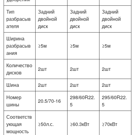
Тип
Задний
Задний
Задний
разбрасыв
двойной
двойной
двойной
ателя
диск
диск
диск
Ширина
разбрасыв
≥5м
≥5м
≥5м
ания
Количество
2шт
2шт
2шт
дисков
Шина
2шт
2шт
2шт
Номер
298/60R22.
295/60R22.
20.5/70-16
шины
5
5
Соответств
ующая
≥50л.с.
≥60.3кВт
≥70кВт
мощность