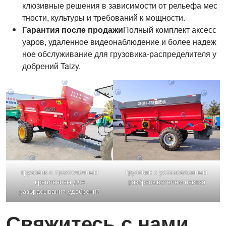
клюзивные решения в зависимости от рельефа мес
тности, культуры и требований к мощности.
Гарантия после продажи
Полный комплект аксесс
уаров, удаленное видеонаблюдение и более надеж
ное обслуживание для грузовика-распределителя у
добрений Taizy.
грузовик с трехточечным
грузовик с установленным
креплением для
разбрасывателем навоза
разбрасывания удобрений
Свяжитесь с нами