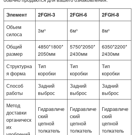
Элемент
2FGH-3
2FGH-6
2FGH-8
Объем
3м³
6м³
8м³
силоса
Общий
4850*1800*
5750*2050*
6350*2200*
размер
2050мм
2430мм
2430мм
Структурна
Тип
Тип
Тип
я форма
коробки
коробки
коробки
Способ
Задний
Задний
Задний
работы
выброс
выброс
выброс
Метод
Гидравличе
Гидравличе
Гидравличе
доставки
ский
ский
ский
органическ
цепной
цепной
цепной
их
толкатель
толкатель
толкатель
удобрений