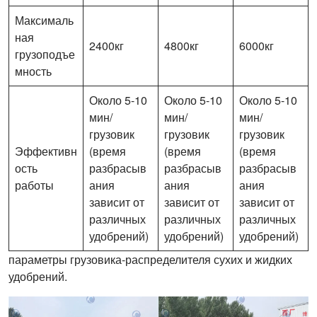
Максималь
ная
2400кг
4800кг
6000кг
грузоподъе
мность
Около 5-10
Около 5-10
Около 5-10
мин/
мин/
мин/
грузовик
грузовик
грузовик
Эффективн
(время
(время
(время
ость
разбрасыв
разбрасыв
разбрасыв
работы
ания
ания
ания
зависит от
зависит от
зависит от
различных
различных
различных
удобрений)
удобрений)
удобрений)
параметры грузовика-распределителя сухих и жидких
удобрений.