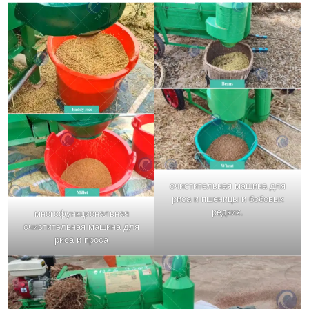
очистительная машина для
риса и пшеницы и бобовых
редких.
многофункциональная
очистительная машина для
риса и проса