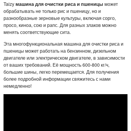
Taizy
машина для очистки риса и пшеницы
может
обеспечивает
обрабатывать не только рис и пшеницу, но и
прямой сбор
разнообразные зерновые культуры, включая сорго,
мешками,
просо, киноа, сою и рапс. Для разных злаков можно
значительно
менять соответствующие сита.
упрощая
процесс
Эта многофункциональная машина для очистки риса и
эксплуатации.
пшеницы может работать на бензинном, дизельном
двигателе или электрическом двигателе, в зависимости
от ваших требований. Её мощность 600-800 кг/ч,
большие шины, легко перемещается. Для получения
более подробной информации свяжитесь с нами
немедленно!