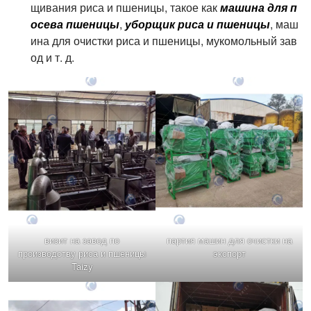
щивания риса и пшеницы, такое как
машина для п
осева пшеницы
,
уборщик риса и пшеницы
, маш
ина для очистки риса и пшеницы, мукомольный зав
од и т. д.
визит на завод по
партия машин для очистки на
производству риса и пшеницы
экспорт
Taizy