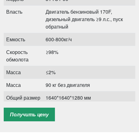
Власть
Двигатель бензиновый 170F,
дизельный двигатель ≥9 л.с., пуск
обратный
Емкость
600-800кг/ч
Скорость
≥98%
обмолота
Масса
≤2%
Масса
90 кг без двигателя
Общий размер
1640*1640*1280 мм
(Д*Ш*В)
Получить цену
QTY/20GP
24 шт.
Вылет зерна
66 шт.
снизу