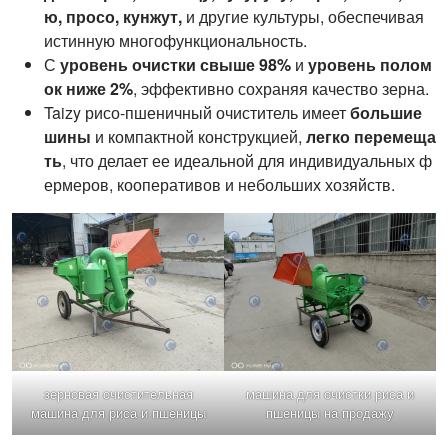
ю, просо, кунжут,
и другие культуры, обеспечивая
истинную многофункциональность.
С
уровень очистки свыше 98%
и
уровень полом
ок ниже 2%
, эффективно сохраняя качество зерна.
Taizy рисо-пшеничный очиститель имеет
большие
шины
и компактной конструкцией,
легко перемеща
ть
, что делает ее идеальной для индивидуальных ф
ермеров, кооперативов и небольших хозяйств.
зерновая очистительная
машина для очистки риса и
машина для риса и пшеницы
пшеницы на продажу