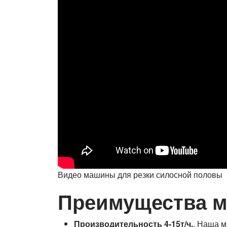
Видео машины для резки силосной половы
Преимущества м
Производительность 4-15т/ч.
. Наша м