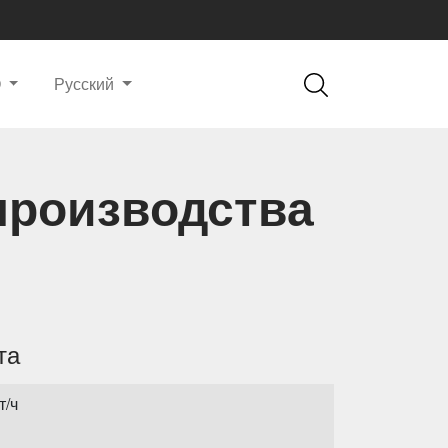
О
Русский
производства
та
т/ч