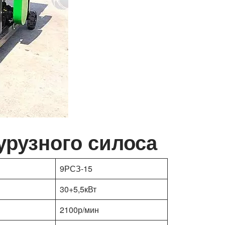
урузного силоса
9РСЗ-15
30+5,5кВт
2100р/мин