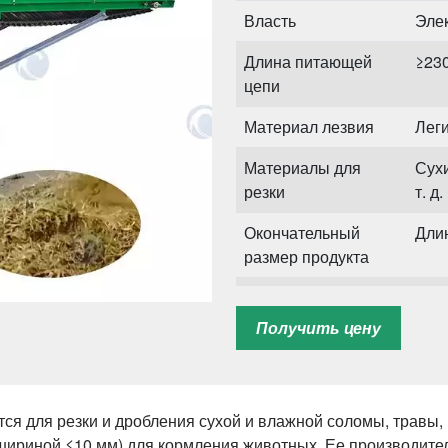
Власть
Элек
Длина питающей
≥23
цепи
Материал лезвия
Лег
Материалы для
Сухи
резки
т. д.
Окончательный
Длин
размер продукта
Соответствующее
Рул
оборудование
Получить цену
ся для резки и дробления сухой и влажной соломы, травы, 
 шириной ≤10 мм) для кормления животных. Ее производительн