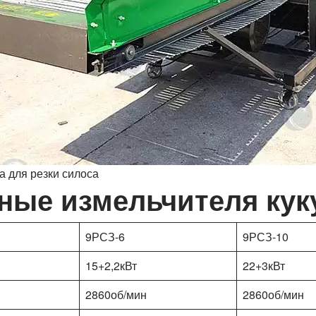
 для резки силоса
ные измельчителя кук
9РСЗ-6
9РСЗ-10
15+2,2кВт
22+3кВт
2860об/мин
2860об/мин