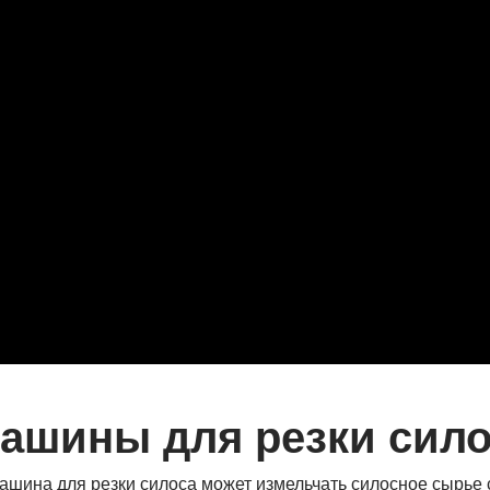
ашины для резки сило
ашина для резки силоса может измельчать силосное сырье с