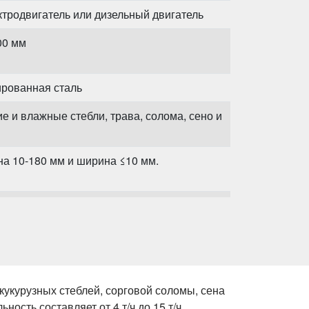
тродвигатель или дизельный двигатель
00 мм
ированная сталь
е и влажные стебли, трава, солома, сено и
а 10-180 мм и ширина ≤10 мм.
онный пресс-подборщик для силоса
кукурузных стеблей, сорговой соломы, сена
ость составляет от 4 т/ч до 15 т/ч.