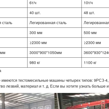
6т/ч
10т/ч
40 шт.
48 шт.
 сталь
Легированная сталь
Легированная
300 мм
500 мм
≥2300 мм
≥2300 мм
0мм
3000*900*1050мм
3600*930*124
980 кг
1100 кг
а
же имеются тестомесильные машины четырех типов: 9РСЗ-4,
во лезвий, материал и т. д. Если вы хотите узнать больше