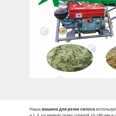
Наша
машина для резки силоса
использует
и т. д. на мелкую траву (длиной 10-180 мм и