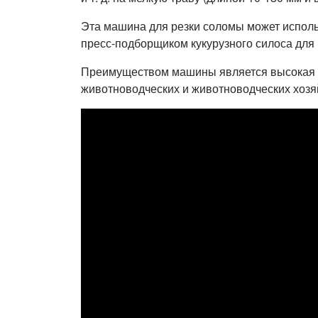
Эта машина для резки соломы может использ
пресс-подборщиком кукурузного силоса для 
Преимуществом машины является высокая э
животноводческих и животноводческих хозя