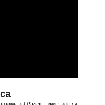
са
о скоростью 4-15 т/ч, что является эффекти