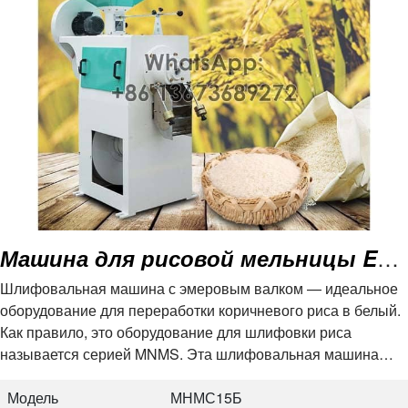
Машина для рисовой мельницы Emery Roller
Шлифовальная машина с эмеровым валком — идеальное
оборудование для переработки коричневого риса в белый.
Как правило, это оборудование для шлифовки риса
называется серией MNMS. Эта шлифовальная машина
широко применяется на рисоперерабатывающих
предприятиях и…
Модель
МНМС15Б