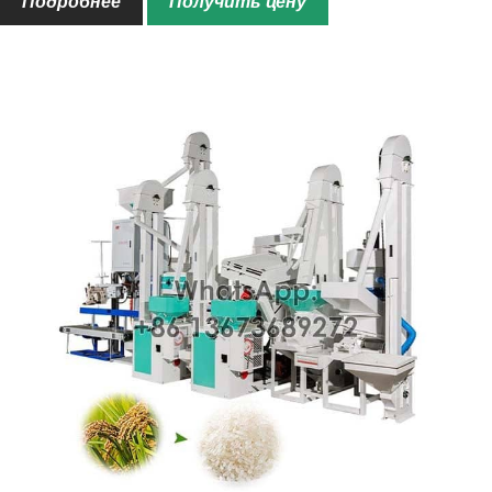
Подробнее
Получить цену
Скорость вращения
1228-1673об/мин, 1108-1362об/
мин
Власть
5,5 кВт
Имя машины
Гравитационный сепаратор
Мощность обработки
1,5-2,3т/ч
Скорость вращения
255±15об/мин
Власть
1,1 кВт
Имя машины
Рисовый мельник
Мощность обработки
1-1,3т/ч
Скорость вращения
1290об/мин
Власть
22/18,5 кВт