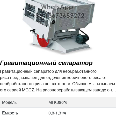
Гравитационный сепаратор
Гравитационный сепаратор для необработанного
риса предназначен для отделения коричневого риса от
необработанного риса по плотности. Обычно мы называем
его серией MGCZ. На рисоперерабатывающем заводе он
не только значительно повышает выход цельного риса, но и
значительно увеличивает экономическую выгоду. Имеется
Модель
МГКЗ80*6
множество…
Емкость
0,8-1,3т/ч