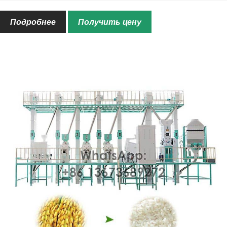
Масса
980 кг
Размер
13500*2900*4500мм
Подробнее
Получить цену
Услуга
Кастомизация; Послепродажное
обслуживание; Чертеж рисовой
мельницы; и т. д.