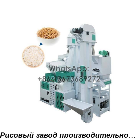
Власть
0,75 кВт
Имя машины
Двойной лифт
Модель
ТДТГ18/07*2
Имя машины
Рисовая шелуха
Модель
LG15
Власть
4 кВт
Имя машины
Сепаратор риса-сырца
Модель
МГКЗ70*5
Власть
0,75 кВт
Имя машины
Рисовая фреза
Рисовый завод производительностью 20 тонн в день
Модель
НС150