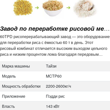
чистая емкость
Чистая емкость
15 т/ч
Власть
0,55*2 кВт
Завод по переработке рисовой мельницы мощностью 60 тонн в день
Размер(Д*Ш*В)
2640*2160*1500мм
60TPD рисоперерабатывающий завод — это оборудование
для переработки риса с ёмкостью 60 т в день. Этот
Масса
900 кг
рисовый комбинат отличается высоким выходом цельного
риса и низким процентом лома благодаря передовым
Модель
180*2000
технологиям. Он интегрирует удаление камней, обработку
Предварительная
80 т/ч
риса…
Марка машины
Тайзи
чистая емкость
Модель
MCTP60
Чистая емкость
20 т/ч
Мощность обработки
2200-2600кг/ч
Власть
0,75*2 кВт
Приложение
Пэдди рис
Размер(Д*Ш*В)
2640*2460*1500мм
Власть
143 кВт