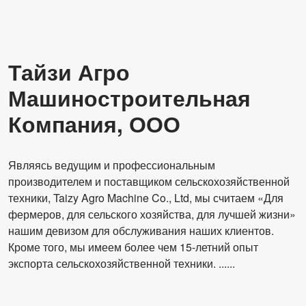
Модель
МГКЗ70*5А
Власть
0,75 кВт
Тайзи Агро
Имя машины
Рисовый мельник
Машиностроительная
Модель
НС150
Компания, ООО
Власть
15 кВт
Являясь ведущим и профессиональным
производителем и поставщиком сельскохозяйственной
техники, Taizy Agro Machine Co., Ltd, мы считаем «Для
фермеров, для сельского хозяйства, для лучшей жизни»
нашим девизом для обслуживания наших клиентов.
Кроме того, мы имеем более чем 15-летний опыт
экспорта сельскохозяйственной техники. ......