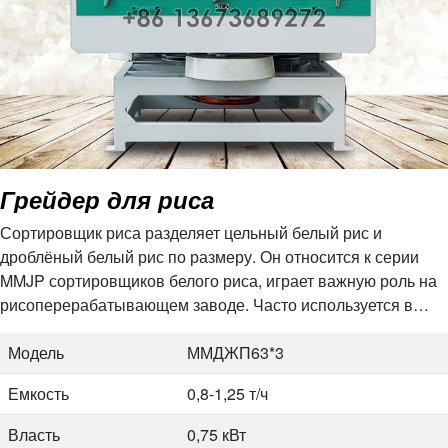
Емкость
1,6-2,1т/ч
Власть
1,1 кВт
Размер
1600*1250*1450 мм
Модель
МГКЗ100*8
Грейдер для риса
Емкость
2,1-2,4 т/ч
Сортировщик риса разделяет цельный белый рис и
Власть
1,1 кВт
дроблёный белый рис по размеру. Он относится к серии
Размер
1600*1250*1500мм
MMJP сортировщиков белого риса, играет важную роль на
рисоперерабатывающем заводе. Часто используется в
Модель
МГКЗ100*10
полностью автоматическом рисовом комбинате…
Модель
ММДЖП63*3
Емкость
2,5-3,2т/ч
Емкость
0,8-1,25 т/ч
Власть
1,5 кВт
Власть
0,75 кВт
Размер
1650*1250*1750 мм