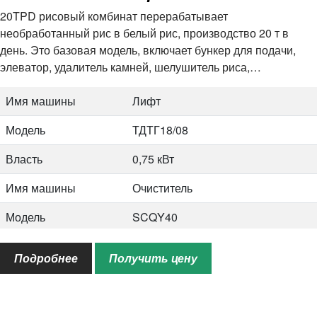
20TPD рисовый комбинат перерабатывает
Власть
15 кВт
необработанный рис в белый рис, производство 20 т в
день. Это базовая модель, включает бункер для подачи,
элеватор, удалитель камней, шелушитель риса,
гравитационный сепаратор и рисовый шлифовальный
станок. Это полностью автоматический рисовый комбинат,
Имя машины
Лифт
…
Модель
ТДТГ18/08
Власть
0,75 кВт
Имя машины
Очиститель
Модель
SCQY40
Власть
0,55 кВт
Подробнее
Получить цену
Имя машины
Дестонер
Модель
ZQS50A