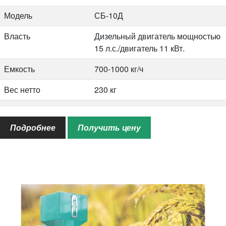
эта машина может приводиться в действие
электродвигателем или дизельным двигателем. В отличие
Модель
СБ-10Д
от риса…
Власть
Дизельный двигатель мощностью
15 л.с./двигатель 11 кВт.
Емкость
700-1000 кг/ч
Вес нетто
230 кг
Вес брутто
285 кг
Подробнее
Получить цену
Общий размер
760*730*1735 мм
Загрузка кол-во/20GP
24 комплекта