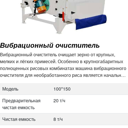
Власть
1,1 кВт
Размер
1700*1350*1820 мм
Размер
1690*1087*1420 мм
Модель
ММДЖП112*3
Вибрационный очиститель
Емкость
3,5-4,2 т/ч
Вибрационный очиститель очищает зерно от крупных,
Власть
1,1 кВт
мелких и лёгких примесей. Особенно в крупногабаритных
Размер
1690*1208*1386 мм
полноценных рисовых комбинатах машина вибрационного
очистителя для необработанного риса является начальным
Модель
ММДЖП112*4
и необходимым этапом. Он подходит не только для
необработанного риса, но и для…
Модель
100*150
Емкость
3,5-4,5 т/ч
Предварительная
20 т/ч
Власть
1,1 кВт
чистая емкость
Размер
1690*1208*1420 мм
Чистая емкость
8 т/ч
Модель
ММДЖП125*3