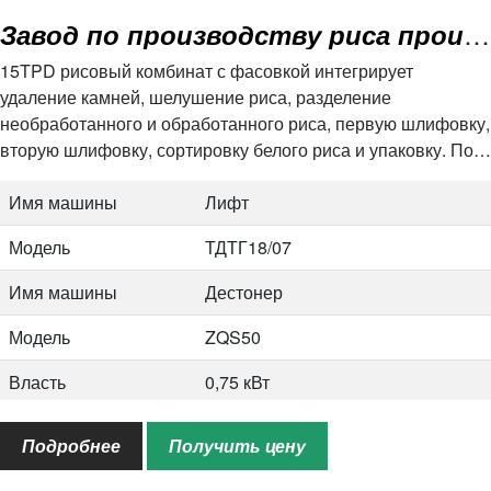
Имя машины
Грейдер для белого риса
Завод по производству риса производительностью 15 тонн в день с пакетом
Мощность обработки
1,5-2т/ч
15TPD рисовый комбинат с фасовкой интегрирует
удаление камней, шелушение риса, разделение
Скорость вращения
150±15об/мин
необработанного и обработанного риса, первую шлифовку,
Власть
0,75 кВт
вторую шлифовку, сортировку белого риса и упаковку. По
этому процессу ясно, что необработанный рис шлифуется
Имя машины
Лифт
дважды. Поэтому вы можете получить…
Имя машины
Лифт
Мощность обработки
2-3т/ч
Модель
ТДТГ18/07
Скорость вращения
159об/мин
Имя машины
Дестонер
Власть
0,75 кВт
Модель
ZQS50
Власть
0,75 кВт
Имя машины
Боулер
Подробнее
Получить цену
Модель
4-72