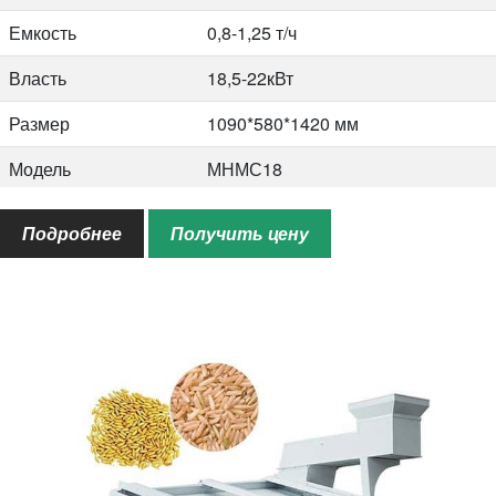
Емкость
0,8-1,25 т/ч
Власть
18,5-22кВт
Размер
1090*580*1420 мм
Модель
МНМС18
Емкость
2-3т/ч
Подробнее
Получить цену
Власть
22-30кВт
Размер
1245*650*1660,мм
Модель
МНМС25
Емкость
3,5-4,5 т/ч
Власть
37-45кВт
Размер
1350*750*1800 мм