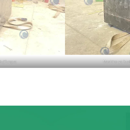
kujifungua
Mashine ya kuc