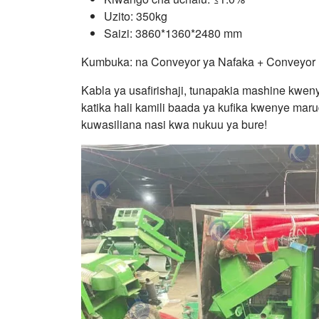
Uzito: 350kg
Saizi: 3860*1360*2480 mm
Kumbuka: na Conveyor ya Nafaka + Conveyor Be
Kabla ya usafirishaji, tunapakia mashine kweny
katika hali kamili baada ya kufika kwenye mar
kuwasiliana nasi kwa nukuu ya bure!