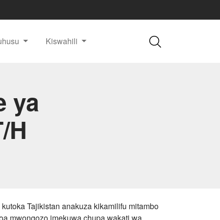
uhusu
Kiswahili
e ya
T/H
kutoka Tajikistan anakuza kikamilifu mitambo
nyoa mwongozo imekuwa chupa wakati wa