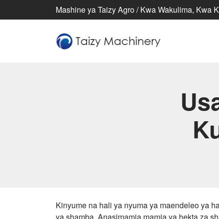
Mashine ya Taizy Agro / Kwa Wakulima, Kwa K
Usa
Ku
Kinyume na hali ya nyuma ya maendeleo ya har
ya shamba. Anasimamia mamia ya hekta za sh