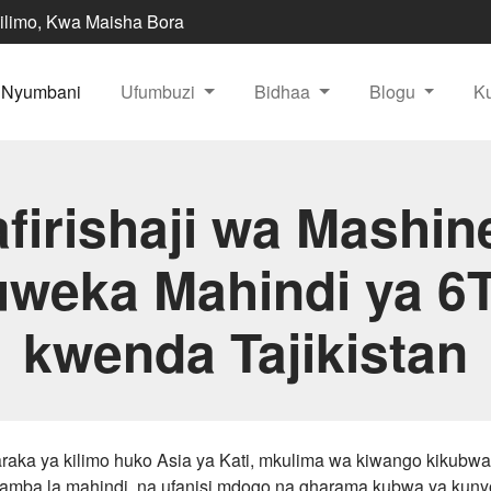
ilimo, Kwa Maisha Bora
Nyumbani
Ufumbuzi
Bidhaa
Blogu
K
firishaji wa Mashin
weka Mahindi ya 6
kwenda Tajikistan
aka ya kilimo huko Asia ya Kati, mkulima wa kiwango kikubwa 
amba la mahindi, na ufanisi mdogo na gharama kubwa ya ku