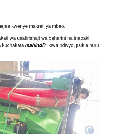
mejaa kwenye makreti ya mbao.
ati wa usafirishaji wa baharini na inabaki
za kuchakata
mahindi
? Ikiwa ndivyo, jisikie huru