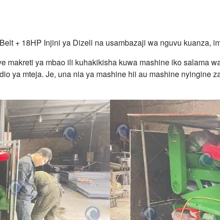
lt + 18HP Injini ya Dizeli na usambazaji wa nguvu kuanza, i
e makreti ya mbao ili kuhakikisha kuwa mashine iko salama wak
udio ya mteja. Je, una nia ya mashine hii au mashine nyingine 