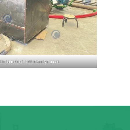
himba mahindi katika kesi ya mbao