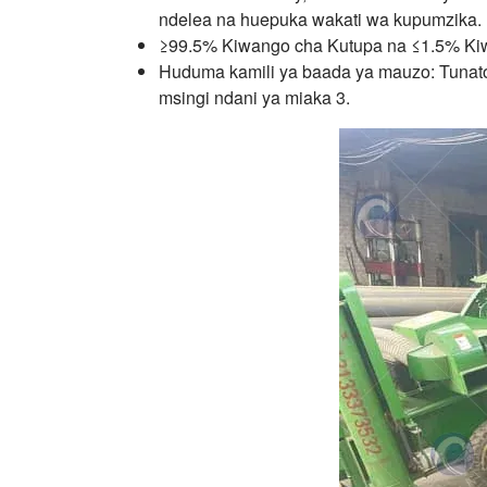
ndelea na huepuka wakati wa kupumzika.
≥99.5% Kiwango cha Kutupa na ≤1.5% Kiw
Huduma kamili ya baada ya mauzo: Tunato
msingi ndani ya miaka 3.