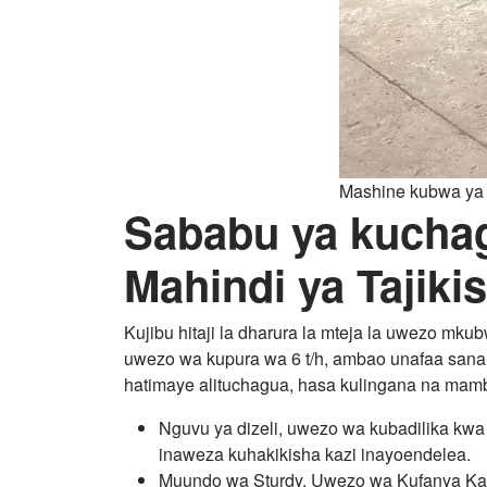
Mashine kubwa ya 
Sababu ya kuchag
Mahindi ya Tajiki
Kujibu hitaji la dharura la mteja la uwezo mk
uwezo wa kupura wa 6 t/h, ambao unafaa sana
hatimaye alituchagua, hasa kulingana na mamb
Nguvu ya dizeli, uwezo wa kubadilika kwa 
inaweza kuhakikisha kazi inayoendelea.
Muundo wa Sturdy, Uwezo wa Kufanya Kazi