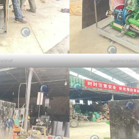
mahindi
Mashine kubwa y