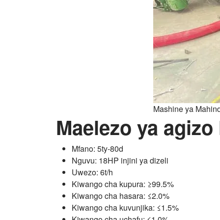
Mashine ya Mahind
Maelezo ya agizo 
Mfano: 5ty-80d
Nguvu: 18HP injini ya dizeli
Uwezo: 6t/h
Kiwango cha kupura: ≥99.5%
Kiwango cha hasara: ≤2.0%
Kiwango cha kuvunjika: ≤1.5%
Kiwango cha uchafu: ≤1.0%