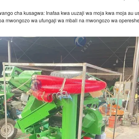
ango cha kusagwa: Inafaa kwa uuzaji wa moja kwa moja au us
a mwongozo wa ufungaji wa mbali na mwongozo wa operesheni,