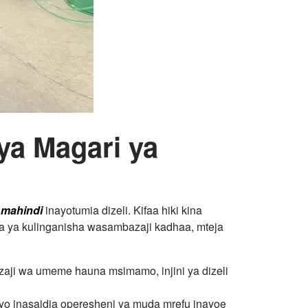
ya Magari ya
 mahindi
inayotumia dizeli. Kifaa hiki kina
 ya kulinganisha wasambazaji kadhaa, mteja
azaji wa umeme hauna msimamo, injini ya dizeli
o inasaidia operesheni ya muda mrefu inayoe