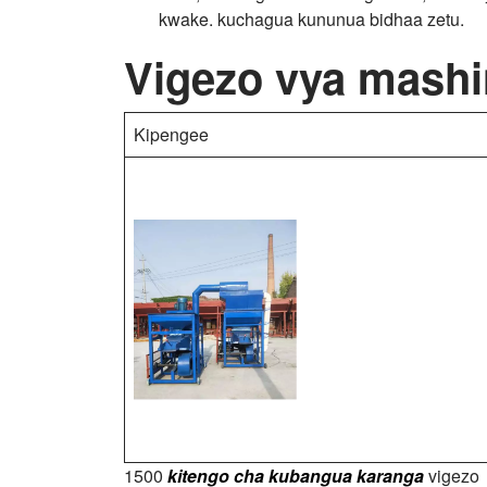
kwake. kuchagua kununua bidhaa zetu.
Vigezo vya mash
Kipengee
1500
kitengo cha kubangua karanga
vigezo