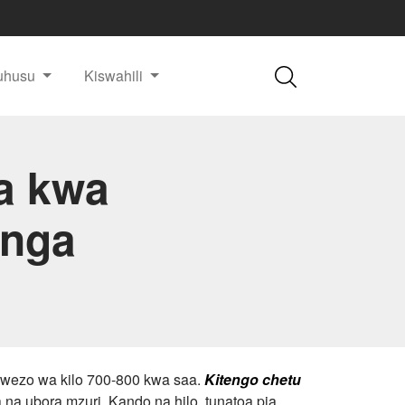
uhusu
Kiswahili
a kwa
anga
uwezo wa kilo 700-800 kwa saa.
Kitengo chetu
a ubora mzuri. Kando na hilo, tunatoa pia