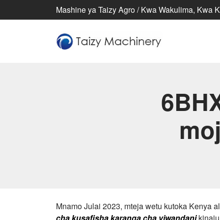
Mashine ya Taizy Agro / Kwa Wakulima, Kwa K
6BHX
moj
Mnamo Julai 2023, mteja wetu kutoka Kenya al
cha kusafisha karanga cha viwandani
kinaju