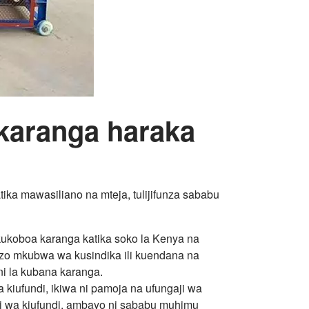
 karanga haraka
ika mawasiliano na mteja, tulijifunza sababu
kukoboa karanga katika soko la Kenya na
ezo mkubwa wa kusindika ili kuendana na
ni la kubana karanga.
kiufundi, ikiwa ni pamoja na ufungaji wa
zi wa kiufundi, ambayo ni sababu muhimu