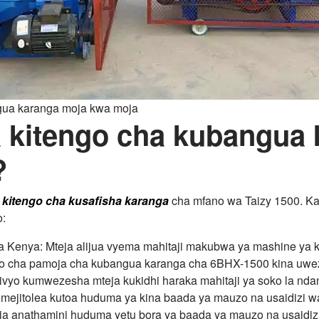
gua karanga moja kwa moja
a kitengo cha kubangua
?
a
kitengo cha kusafisha karanga
cha mfano wa Taizy 1500. Kat
o:
 la Kenya: Mteja alijua vyema mahitaji makubwa ya mashine ya 
tengo cha pamoja cha kubangua karanga cha 6BHX-1500 kina uw
 hivyo kumwezesha mteja kukidhi haraka mahitaji ya soko la nda
jitolea kutoa huduma ya kina baada ya mauzo na usaidizi wa 
eja anathamini huduma yetu bora ya baada ya mauzo na usaidi