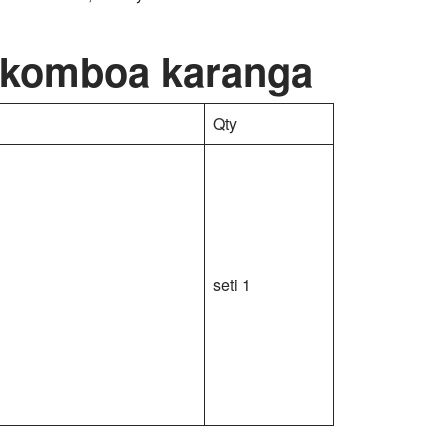
ukomboa karanga
Qty
seti 1