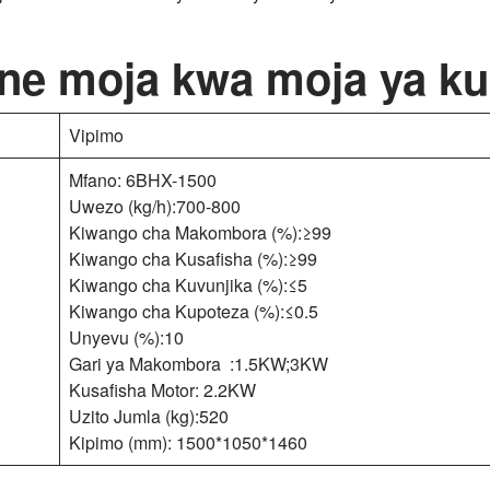
ine moja kwa moja ya k
Vipimo
Mfano: 6BHX-1500
Uwezo (kg/h):700-800
Kiwango cha Makombora (%):≥99
Kiwango cha Kusafisha (%):≥99
Kiwango cha Kuvunjika (%):≤5
Kiwango cha Kupoteza (%):≤0.5
Unyevu (%):10
Gari ya Makombora :1.5KW;3KW
Kusafisha Motor: 2.2KW
Uzito Jumla (kg):520
Kipimo (mm): 1500*1050*1460