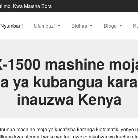
ilimo, Kwa Maisha Bora
Nyumbani
Ufumbuzi
Bidhaa
Blogu
K
-1500 mashine moj
a ya kubangua kar
inauzwa Kenya
inunua mashine moja ya kusafisha karanga kiotomatiki yenye 
likana kwa utendaji wake wa juu, uwezo mkubwa wa kuchakata n