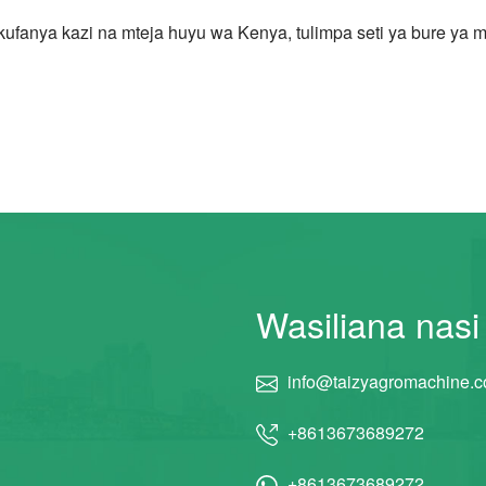
fanya kazi na mteja huyu wa Kenya, tulimpa seti ya bure ya mi
Wasiliana nasi
info@taizyagromachine.
+8613673689272
+8613673689272