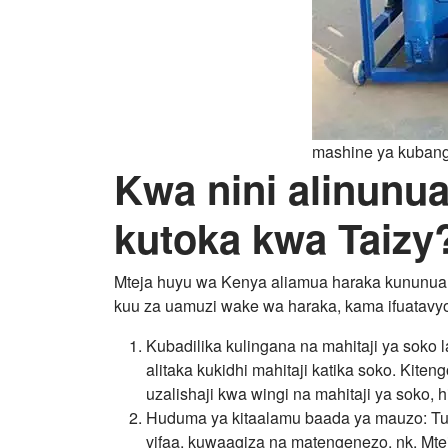
mashine ya kuban
Kwa nini alinunu
kutoka kwa Taizy
Mteja huyu wa Kenya aliamua haraka kununu
kuu za uamuzi wake wa haraka, kama ifuatavy
Kubadilika kulingana na mahitaji ya soko
alitaka kukidhi mahitaji katika soko. Ki
uzalishaji kwa wingi na mahitaji ya soko,
Huduma ya kitaalamu baada ya mauzo: Tume
vifaa, kuwaagiza na matengenezo, nk. Mt