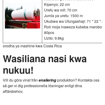
Kipenyo: 22 cm
Urefu wa roll: 70 cm
Jumla ya urefu: 1500 m
Ukubwa wa Ufungashaji: 71 * 22 * ​​
Roli moja inaweza kubeba marobota
80pcs
Uzito: 9.8kg
orodha ya mashine kwa Costa Rica
Wasiliana nasi kwa
nukuu!
Vill du göra vinst från
ensilering
produktion? Kontakta oss
så ger vi dig professionella lösningar enligt dina
affärsbehov.