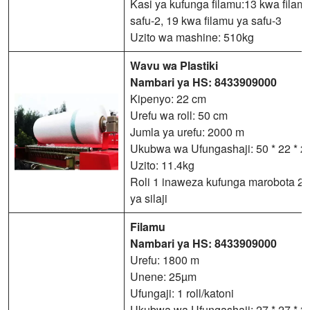
Kasi ya kufunga filamu:13 kwa filam
safu-2, 19 kwa filamu ya safu-3
Uzito wa mashine: 510kg
Wavu wa Plastiki
Nambari ya HS: 8433909000
Kipenyo: 22 cm
Urefu wa roll: 50 cm
Jumla ya urefu: 2000 m
Ukubwa wa Ufungashaji: 50 * 22 * ​​
Uzito: 11.4kg
Roli 1 inaweza kufunga marobota 2
ya silaji
Filamu
Nambari ya HS: 8433909000
Urefu: 1800 m
Unene: 25µm
Ufungaji: 1 roll/katoni
Ukubwa wa Ufungashaji: 27 * 27 * 