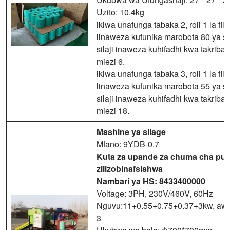
Uzito: 10.4kg
ikiwa unafunga tabaka 2, roli 1 la fil
linaweza kufunika marobota 80 ya sil
silaji inaweza kuhifadhi kwa takriban
miezi 6.
ikiwa unafunga tabaka 3, roli 1 la fil
linaweza kufunika marobota 55 ya sil
silaji inaweza kuhifadhi kwa takriban
miezi 18.
Mashine ya silage
Mfano: 9YDB-0.7
Kuta za upande za chuma cha pu
zilizobinafsishwa
Nambari ya HS: 8433400000
Voltage: 3PH, 230V/460V, 60Hz
Nguvu:11+0.55+0.75+0.37+3kw, a
3