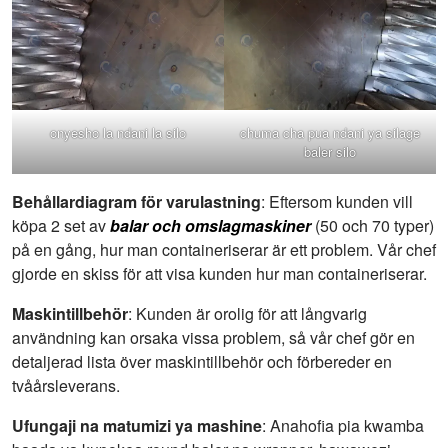
onyesho la ndani la silo
chuma cha pua ndani ya silage
baler silo
Behållardiagram för varulastning
: Eftersom kunden vill
köpa 2 set av
balar och omslagmaskiner
(50 och 70 typer)
på en gång, hur man containeriserar är ett problem. Vår chef
gjorde en skiss för att visa kunden hur man containeriserar.
Maskintillbehör
: Kunden är orolig för att långvarig
användning kan orsaka vissa problem, så vår chef gör en
detaljerad lista över maskintillbehör och förbereder en
tvåårsleverans.
Ufungaji na matumizi ya mashine
: Anahofia pia kwamba