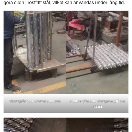
göra silon i rostfritt stål, vilket kan användas under lång tid.
vipengele vya chuma cha pua
chuma cha pua utengenezaji wa
ndani