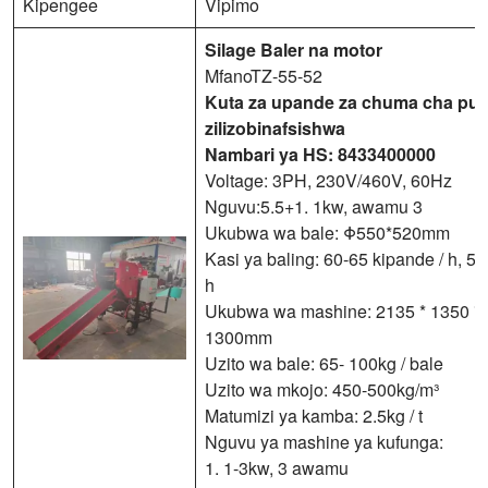
Kipengee
Vipimo
Silage Baler na motor
MfanoTZ-55-52
Kuta za upande za chuma cha pu
zilizobinafsishwa
Nambari ya HS: 8433400000
Voltage: 3PH, 230V/460V, 60Hz
Nguvu:5.5+1. 1kw, awamu 3
Ukubwa wa bale: Φ550*520mm
Kasi ya baling: 60-65 kipande / h, 5-6
h
Ukubwa wa mashine: 2135 * 1350 *
1300mm
Uzito wa bale: 65- 100kg / bale
Uzito wa mkojo: 450-500kg/m³
Matumizi ya kamba: 2.5kg / t
Nguvu ya mashine ya kufunga:
1. 1-3kw, 3 awamu