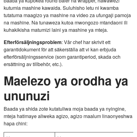
baada ya kupokea round baler na wrapper, hawawezi
kutumia mashine kawaida. Suluhisho letu ni kwamba
tutatuma maagizo ya mashine na video za ufungaji pamoja
na mashine. Na tunaweza kutoa mwongozo mtandaoni ili
kuhakikisha matumizi laini ya mashine ya mteja.
Efterförsäljningsproblem
: Vår chef har skrivit ett
garantidokument för att säkerställa att vi kan erbjuda
efterförsäljningsservice (som garantiperiod, skada och
ersättning av tillbehör, etc.).
Maelezo ya orodha ya
ununuzi
Baada ya shida zote kutatuliwa moja baada ya nyingine,
mteja hatimaye aliweka agizo, agizo maalum linaonyeshwa
hapa chini: