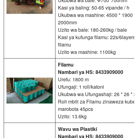
Ukubwa wa bale: Φ700*700mm
Kasi ya baling: 50-65 vipande / h
Ukubwa wa mashine: 4500 * 1900 *
2000mm
Uzito wa bale: 180-260kg / bale
Kasi ya kufunga filamu: 22s/6layers
filamu
Uzito wa mashine: 1100kg
Filamu
Nambari ya HS: 8433909000
Urefu: 1800 m
Ufungaji: 1 roll/katoni
Ukubwa wa Ufungashaji: 26 * 26 * 
Roli mbili za Filamu zinaweza kube
marobota 45pcs
Uzito: 13.6kg
Wavu wa Plastiki
Nambari ya HS: 8433909000