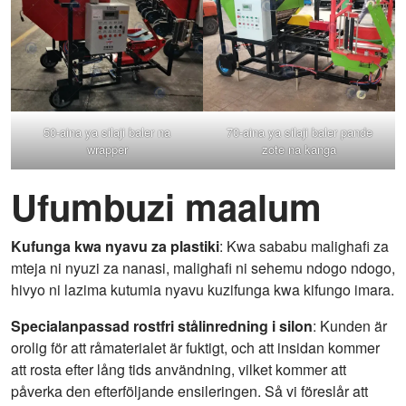
50-aina ya silaji baler na
70-aina ya silaji baler pande
wrapper
zote na kanga
Ufumbuzi maalum
Kufunga kwa nyavu za plastiki
: Kwa sababu malighafi za
mteja ni nyuzi za nanasi, malighafi ni sehemu ndogo ndogo,
hivyo ni lazima kutumia nyavu kuzifunga kwa kifungo imara.
Specialanpassad rostfri stålinredning i silon
: Kunden är
orolig för att råmaterialet är fuktigt, och att insidan kommer
att rosta efter lång tids användning, vilket kommer att
påverka den efterföljande ensileringen. Så vi föreslår att