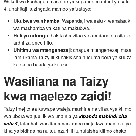
Wakati wa kuchagua mashine ya kupanda mahindi ya safu
4, unahitaji kuzingatia mambo yafuatayo:
Ukubwa wa shamba
: Wapandaji wa safu 4 wanafaa k
wa mashamba ya kati na makubwa.
Hali ya udongo
: hakikisha vifaa vinaendana na sifa za
ardhi za eneo hilo.
Uhitimu wa mtengenezaji
: chagua mtengenezaji mtaa
lamu kama Taizy ili kuhakikisha huduma bora ya kuuza
kabla na baada ya kuuza.
Wasiliana na Taizy
kwa maelezo zaidi!
Taizy imejitolea kuwapa wateja mashine na vifaa vya kilimo
vya ubora wa juu. Ikiwa una nia ya
kipanda mahindi cha
safu 4
, tafadhali wasiliana nasi mara moja kwa maelezo ya
kina ya bidhaa na nukuu nzuri ili kunufaisha kilimo chako