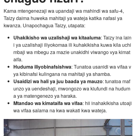
Kama mtengenezaji wa upandaji wa mahindi wa safu-4,
Taizy daima huweka mahitaji ya wateja katika nafasi ya
kwanza. Unapochagua Taizy, utapata:
Uhakikisho wa uzalishaji wa kitaaluma
: Taizy ina lain
i ya uzalishaji iliyokomaa ili kuhakikisha kuwa kila uchi
mbaji wa mbegu za mazie unakidhi viwango vya kimat
aifa.
Huduma iliyobinafsishwa
: Tunatoa usanidi wa vifaa v
ya kibinafsi kulingana na mahitaji ya shamba.
Usaidizi wa hali ya juu baada ya mauzo
: tunatoa maf
unzo ya uendeshaji, mwongozo wa kiufundi na hudum
a ya matengenezo ya haraka.
Mtandao wa kimataifa wa vifaa
: hii inahakikisha utoaji
wa vifaa salama na kwa wakati kwa wateja.