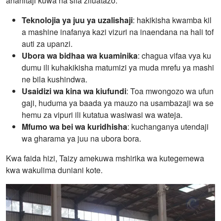
anahitaji kuwa na sifa zifuatazo:
Teknolojia ya juu ya uzalishaji
: hakikisha kwamba kil
a mashine inafanya kazi vizuri na inaendana na hali tof
auti za upanzi.
Ubora wa bidhaa wa kuaminika
: chagua vifaa vya ku
dumu ili kuhakikisha matumizi ya muda mrefu ya mashi
ne bila kushindwa.
Usaidizi wa kina wa kiufundi
: Toa mwongozo wa ufun
gaji, huduma ya baada ya mauzo na usambazaji wa se
hemu za vipuri ili kutatua wasiwasi wa wateja.
Mfumo wa bei wa kuridhisha
: kuchanganya utendaji
wa gharama ya juu na ubora bora.
Kwa faida hizi, Taizy amekuwa mshirika wa kutegemewa
kwa wakulima duniani kote.