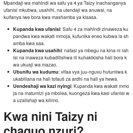
Mpandaji wa mahindi wa safu ya 4 ya Taizy inachanganya
ufanisi mkubwa, usahihi, na utendaji wa anuwai, na
kuifanya iwe bora kwa mashamba ya kisasa.
Kupanda kwa ufanisi
: Safu 4 za mahindi zinaweza ku
pandwa kwa wakati mmoja, kufunika eneo kubwa la sh
amba kwa saa.
Kupanda kwa usahihi
: nafasi ya mbegu na kina ni rah
isi na inaweza kubadilishwa ili kuhakikisha hali bora k
wa ukuaji wa mazao.
Ubunifu wa kudumu
: vifaa vya juu-nguvu hutumiwa k
ukabiliana na hali tofauti za ardhi na hali ya hewa.
Uendeshaji wa kazi nyingi
: Kupanda kwa wakati mmo
ja na matumizi ya mbolea, kuongeza kwa kasi ufanisi w
a uzalishaji wa kilimo.
Kwa nini Taizy ni
chaguo nzuri?