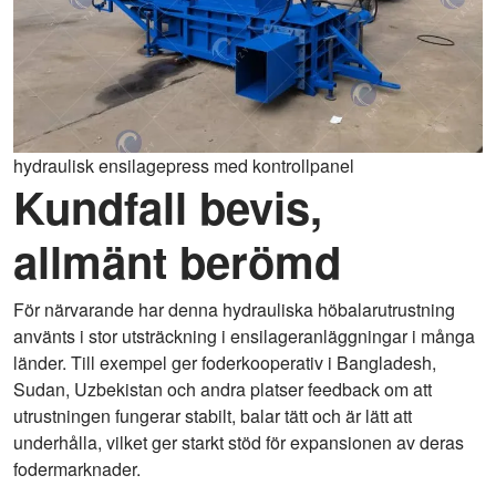
hydraulisk ensilagepress med kontrollpanel
Kundfall bevis,
allmänt berömd
För närvarande har denna hydrauliska höbalarutrustning
använts i stor utsträckning i ensilageranläggningar i många
länder. Till exempel ger foderkooperativ i Bangladesh,
Sudan, Uzbekistan och andra platser feedback om att
utrustningen fungerar stabilt, balar tätt och är lätt att
underhålla, vilket ger starkt stöd för expansionen av deras
fodermarknader.