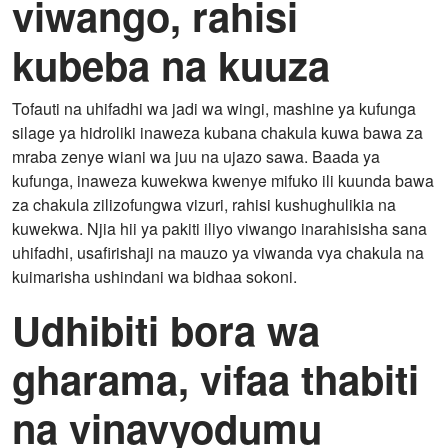
viwango, rahisi
kubeba na kuuza
Tofauti na uhifadhi wa jadi wa wingi, mashine ya kufunga
silage ya hidroliki inaweza kubana chakula kuwa bawa za
mraba zenye wiani wa juu na ujazo sawa. Baada ya
kufunga, inaweza kuwekwa kwenye mifuko ili kuunda bawa
za chakula zilizofungwa vizuri, rahisi kushughulikia na
kuwekwa. Njia hii ya pakiti iliyo viwango inarahisisha sana
uhifadhi, usafirishaji na mauzo ya viwanda vya chakula na
kuimarisha ushindani wa bidhaa sokoni.
Udhibiti bora wa
gharama, vifaa thabiti
na vinavyodumu