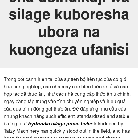
silage kuboresha
ubora na
kuongeza ufanisi
Trong bối cảnh hiện tại của sự tiến bộ liên tục của cơ giới
hóa nông nghiệp, các nhà máy chế biến thức ăn ủ và các
hợp tác xã thức ăn, như các nhà cung cấp thức ăn ủ chính,
ngày càng tập trung vào tính chuyên nghiệp và hiệu quả
của quá trình đóng gói thức ăn. Để đáp ứng nhu cầu của
những khách hàng such efficient, standardized and stable
baling, our
hydraulic silage press baler
introduced by
Taizy Machinery has quickly stood out in the field, and has