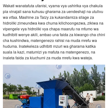
Wakati wanatafuta ufanisi, vyama vya ushirika vya chakula
pia vinajali sana kuhusu gharama za uendeshaji na utulivu
wa vifaa. Mashine za Taizy za kukandamiza silage za
hidroliki zimeundwa kwa chuma kilichoongezwa, zikiwa na
vipengele vya hidroliki vya chapa maarufu na mfumo wa
kudhibiti wenye akili, ambao una faida za kiwango cha chini
cha kushindwa, matengenezo rahisi na muda mrefu wa
huduma. Inatekeleza udhibiti mzuri wa gharama katika
suala la kazi, matumizi ya mafuta na matengenezo, na
inaleta faida za kiuchumi za muda mrefu kwa wateja.