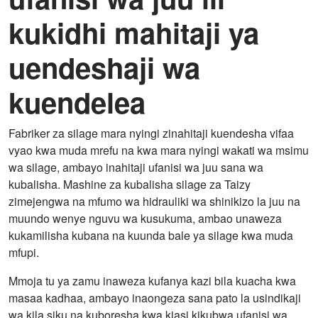
kukidhi mahitaji ya
uendeshaji wa
kuendelea
Fabriker za silage mara nyingi zinahitaji kuendesha vifaa
vyao kwa muda mrefu na kwa mara nyingi wakati wa msimu
wa silage, ambayo inahitaji ufanisi wa juu sana wa
kubalisha. Mashine za kubalisha silage za Taizy
zimejengwa na mfumo wa hidrauliki wa shinikizo la juu na
muundo wenye nguvu wa kusukuma, ambao unaweza
kukamilisha kubana na kuunda bale ya silage kwa muda
mfupi.
Mmoja tu ya zamu inaweza kufanya kazi bila kuacha kwa
masaa kadhaa, ambayo inaongeza sana pato la usindikaji
wa kila siku na kuboresha kwa kiasi kikubwa ufanisi wa