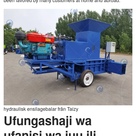
been favored by many customers at home and abroad.
hydraulisk ensilagebalar från Taizy
Ufungashaji wa
ufanisi wa juu ili