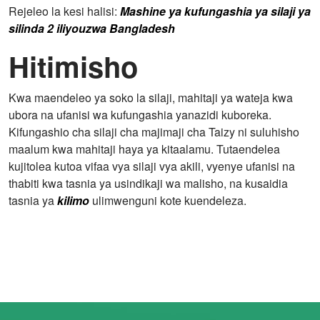
Rejeleo la kesi halisi:
Mashine ya kufungashia ya silaji ya
silinda 2 iliyouzwa Bangladesh
Hitimisho
Kwa maendeleo ya soko la silaji, mahitaji ya wateja kwa
ubora na ufanisi wa kufungashia yanazidi kuboreka.
Kifungashio cha silaji cha majimaji cha Taizy ni suluhisho
maalum kwa mahitaji haya ya kitaalamu. Tutaendelea
kujitolea kutoa vifaa vya silaji vya akili, vyenye ufanisi na
thabiti kwa tasnia ya usindikaji wa malisho, na kusaidia
tasnia ya
kilimo
ulimwenguni kote kuendeleza.