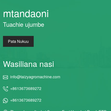
mtandaoni
Tuachie ujumbe
Pata Nukuu
Wasiliana nasi
info@taizyagromachine.com
+8613673689272
+8613673689272