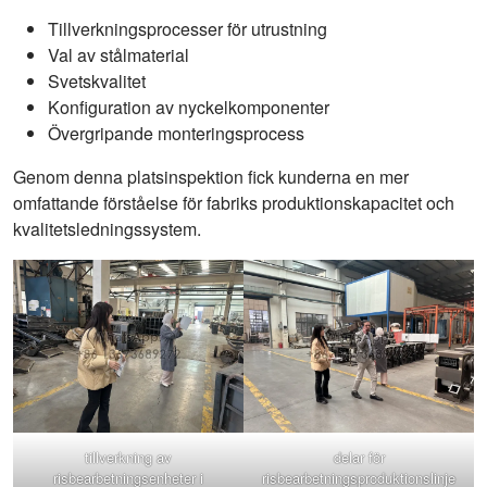
Tillverkningsprocesser för utrustning
Val av stålmaterial
Svetskvalitet
Konfiguration av nyckelkomponenter
Övergripande monteringsprocess
Genom denna platsinspektion fick kunderna en mer
omfattande förståelse för fabriks produktionskapacitet och
kvalitetsledningssystem.
tillverkning av
delar för
risbearbetningsenheter i
risbearbetningsproduktionslinje