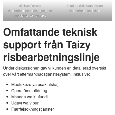
diskussion om
detaljerad diskussion om
risbearbetningsanläggningens
risbearbetningslinjen
maskiner på kontoret
Omfattande teknisk
support från Taizy
risbearbetningslinje
Under diskussionen gav vi kunden en detaljerad översikt
över vårt eftermarknadstjänstesystem, inklusive:
Maelekezo ya usakinishaji
Operatörsutbildning
Msaada wa kiufundi
Ugavi wa vipuri
Fjärrfelsökningstjänster