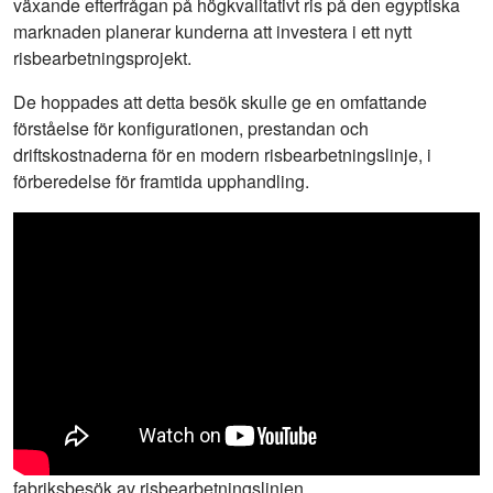
växande efterfrågan på högkvalitativt ris på den egyptiska
marknaden planerar kunderna att investera i ett nytt
risbearbetningsprojekt.
De hoppades att detta besök skulle ge en omfattande
förståelse för konfigurationen, prestandan och
driftskostnaderna för en modern risbearbetningslinje, i
förberedelse för framtida upphandling.
fabriksbesök av risbearbetningslinjen