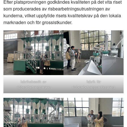
Efter platsprovningen godkändes kvaliteten på det vita riset
som producerades av risbearbetningsutrustningen av
kunderna, vilket uppfyllde risets kvalitetskrav på den lokala
marknaden och för grossistkunder.
fabriksbesök av
fabrik för
risbearbetningslinjen
risbearbetningsanläggning