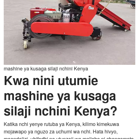
mashine ya kusaga silaji nchini Kenya
Kwa nini utumie
mashine ya kusaga
silaji nchini Kenya?
Katika nchi yenye rutuba ya Kenya, kilimo kimekuwa
mojawapo ya nguzo za uchumi wa nchi. Hata hivyo,
maandalizi, uhifadhi na utunzaji wa malisho ni changamoto