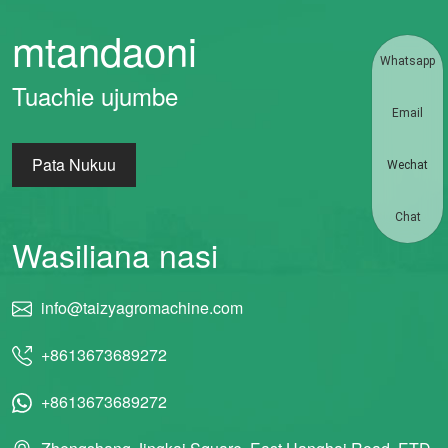
mtandaoni
Whatsapp
Tuachie ujumbe
Email
Pata Nukuu
Wechat
Chat
Wasiliana nasi
info@taizyagromachine.com
+8613673689272
+8613673689272