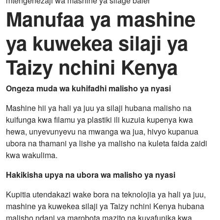
mtengenezaji wa mashine ya silage baler
Manufaa ya mashine
ya kuwekea silaji ya
Taizy nchini Kenya
Ongeza muda wa kuhifadhi malisho ya nyasi
Mashine hii ya hali ya juu ya silaji hubana malisho na
kuifunga kwa filamu ya plastiki ili kuzuia kupenya kwa
hewa, unyevunyevu na mwanga wa jua, hivyo kupanua
ubora na thamani ya lishe ya malisho na kuleta faida zaidi
kwa wakulima.
Hakikisha upya na ubora wa malisho ya nyasi
Kupitia utendakazi wake bora na teknolojia ya hali ya juu,
mashine ya kuwekea silaji ya Taizy nchini Kenya hubana
malisho ndani ya marobota mazito na kuyafunika kwa