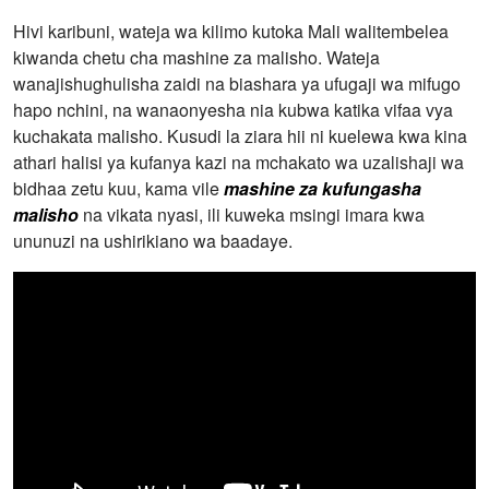
Hivi karibuni, wateja wa kilimo kutoka Mali walitembelea
kiwanda chetu cha mashine za malisho. Wateja
wanajishughulisha zaidi na biashara ya ufugaji wa mifugo
hapo nchini, na wanaonyesha nia kubwa katika vifaa vya
kuchakata malisho. Kusudi la ziara hii ni kuelewa kwa kina
athari halisi ya kufanya kazi na mchakato wa uzalishaji wa
bidhaa zetu kuu, kama vile
mashine za kufungasha
malisho
na vikata nyasi, ili kuweka msingi imara kwa
ununuzi na ushirikiano wa baadaye.