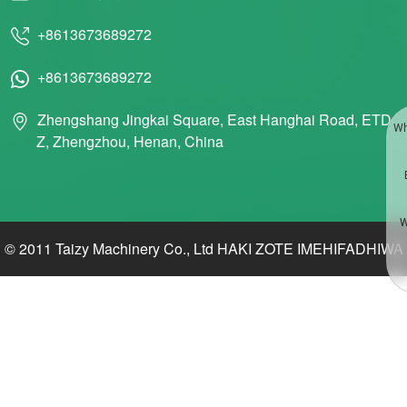
+8613673689272
+8613673689272
Zhengshang Jingkai Square, East Hanghai Road, ETD
Wh
Z, Zhengzhou, Henan, China
W
© 2011 Taizy Machinery Co., Ltd HAKI ZOTE IMEHIFADHIWA