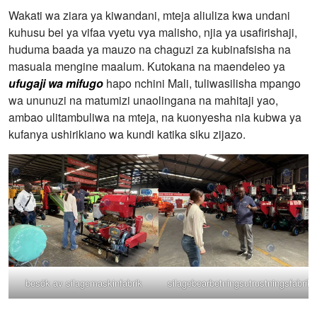
Wakati wa ziara ya kiwandani, mteja aliuliza kwa undani
kuhusu bei ya vifaa vyetu vya malisho, njia ya usafirishaji,
huduma baada ya mauzo na chaguzi za kubinafsisha na
masuala mengine maalum. Kutokana na maendeleo ya
ufugaji wa mifugo
hapo nchini Mali, tuliwasilisha mpango
wa ununuzi na matumizi unaolingana na mahitaji yao,
ambao ulitambuliwa na mteja, na kuonyesha nia kubwa ya
kufanya ushirikiano wa kundi katika siku zijazo.
besök av silagemaskinfabrik
silagebearbetningsutrustningsfabrik