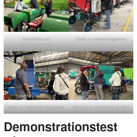
Introduktion av
besök av majsensilagepress
ensilagehackmaskin
besök av hydraulisk silagepress
inlärning av silagemixer spridare
Demonstrationstest