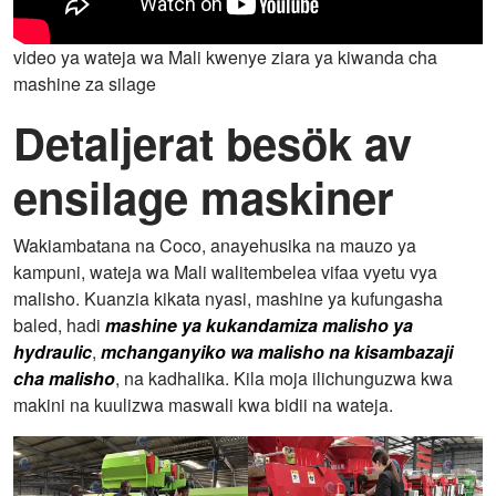
video ya wateja wa Mali kwenye ziara ya kiwanda cha
mashine za silage
Detaljerat besök av
ensilage maskiner
Wakiambatana na Coco, anayehusika na mauzo ya
kampuni, wateja wa Mali walitembelea vifaa vyetu vya
malisho. Kuanzia kikata nyasi, mashine ya kufungasha
baled, hadi
mashine ya kukandamiza malisho ya
hydraulic
,
mchanganyiko wa malisho na kisambazaji
cha malisho
, na kadhalika. Kila moja ilichunguzwa kwa
makini na kuulizwa maswali kwa bidii na wateja.