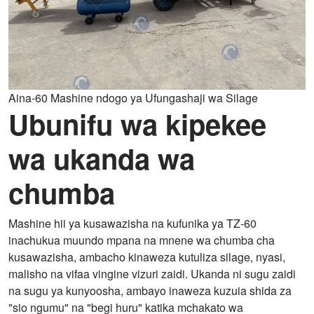
Aina-60 Mashine ndogo ya Ufungashaji wa Silage
Ubunifu wa kipekee
wa ukanda wa
chumba
Mashine hii ya kusawazisha na kufunika ya TZ-60
inachukua muundo mpana na mnene wa chumba cha
kusawazisha, ambacho kinaweza kutuliza silage, nyasi,
malisho na vifaa vingine vizuri zaidi. Ukanda ni sugu zaidi
na sugu ya kunyoosha, ambayo inaweza kuzuia shida za
"sio ngumu" na "begi huru" katika mchakato wa