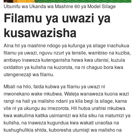
Ubunifu wa Ukanda wa Mashine 60 ya Model Silage
Filamu ya uwazi ya
kusawazisha
Aina hii ya mashine ndogo ya kufunga ya silage inachukua
filamu ya uwazi, nguvu nzuri ya tensile, wambiso na kuziba,
ambayo inaweza kutenganisha hewa kwa ufanisi, kuzuia
oxidation ya kulisha na kuzorota, na ni chaguo bora kwa
utengenezaji wa filamu.
Mbali na hilo, faida kubwa ya filamu ya uwazi ni
mwonekano wake mkubwa. Wateja wanaweza kuona wazi
rangi na hali ya malisho ndani ya kila begi la silage, kama
vile ni ya ukungu au imezorota. Hii hutoa urahisi mkubwa
kwa wakulima katika usimamizi wa kila siku na matumizi ya
kulisha, na inaweza kugundua kwa wakati unaofaa na
kushughulikia shida, kuboresha utumiaji wa malisho na