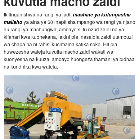
kuvutia macho zaidi
Ikilinganishwa na rangi ya jadi,
mashine ya kufungashia
malisho
ya aina ya 60 inapitisha mpango wa rangi ya njano
au rangi ya machungwa, ambayo si tu nzuri zaidi na ya
kifahari kwa kuonekana, lakini pia inasaidia zaidi utambuzi
wa chapa na ni rahisi kusimama katika soko. Hii pia
huwezesha wateja kuvutia macho zaidi wakati wa
kuonyesha na kuuza, ambayo huongeza thamani ya bidhaa
na kuridhika kwa wateja.