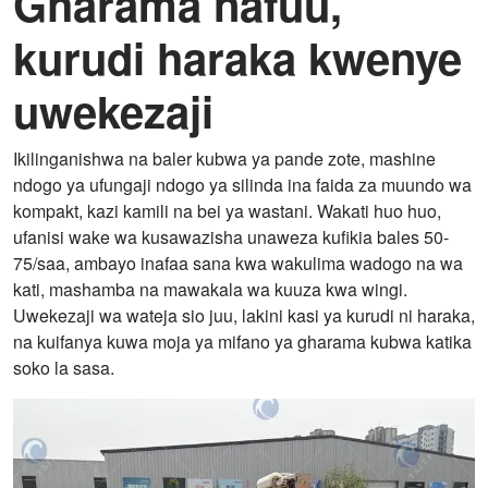
Gharama nafuu,
kurudi haraka kwenye
uwekezaji
Ikilinganishwa na baler kubwa ya pande zote, mashine
ndogo ya ufungaji ndogo ya silinda ina faida za muundo wa
kompakt, kazi kamili na bei ya wastani. Wakati huo huo,
ufanisi wake wa kusawazisha unaweza kufikia bales 50-
75/saa, ambayo inafaa sana kwa wakulima wadogo na wa
kati, mashamba na mawakala wa kuuza kwa wingi.
Uwekezaji wa wateja sio juu, lakini kasi ya kurudi ni haraka,
na kuifanya kuwa moja ya mifano ya gharama kubwa katika
soko la sasa.