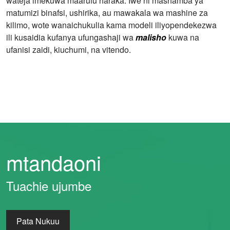
wateja imekuwa maarufu haraka. Iwe ni mashamba ya
matumizi binafsi, ushirika, au mawakala wa mashine za
kilimo, wote wanaichukulia kama modeli iliyopendekezwa
ili kusaidia kufanya ufungashaji wa
malisho
kuwa na
ufanisi zaidi, kiuchumi, na vitendo.
mtandaoni
Tuachie ujumbe
Pata Nukuu