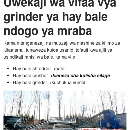
Uwekaji wa vifaa vya
grinder ya hay bale
ndogo ya mraba
Kama mtengenezaji na muuzaji wa mashine za kilimo za
kitaalamu, tunaweza kutoa usanidi tofauti kwa ajili ya
usindikaji rahisi wa bale, kama vile
Hay bale shredder→baler
Hay bale crusher→
kieneza cha kulisha silage
Hay bale grinder→kuchukua vumbi