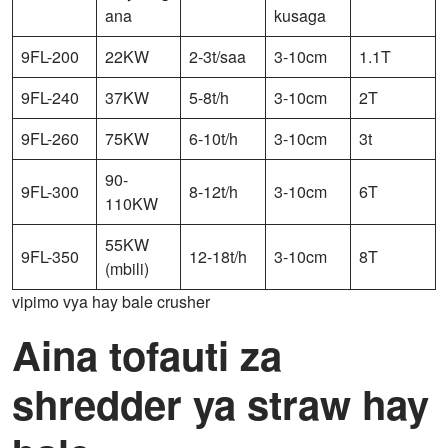
ana
kusaga
9FL-200
22KW
2-3t/saa
3-10cm
1.1T
9FL-240
37KW
5-8t/h
3-10cm
2T
9FL-260
75KW
6-10t/h
3-10cm
3t
90-
9FL-300
8-12t/h
3-10cm
6T
110KW
55KW
9FL-350
12-18t/h
3-10cm
8T
(mbili)
vipimo vya hay bale crusher
Aina tofauti za
shredder ya straw hay