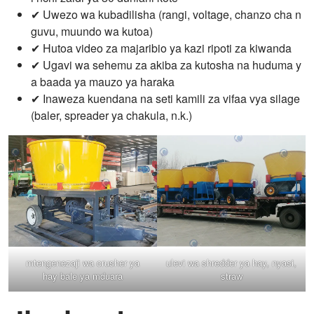
✔ Uwezo wa kubadilisha (rangi, voltage, chanzo cha n
guvu, muundo wa kutoa)
✔ Hutoa video za majaribio ya kazi ripoti za kiwanda
✔ Ugavi wa sehemu za akiba za kutosha na huduma y
a baada ya mauzo ya haraka
✔ Inaweza kuendana na seti kamili za vifaa vya silage
(baler, spreader ya chakula, n.k.)
mtengenezaji wa crusher ya
ulevi wa shredder ya hay, nyasi,
hay bale ya mduara
straw