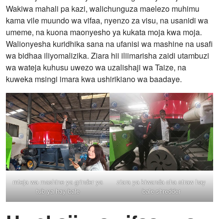
Wakiwa mahali pa kazi, walichunguza maelezo muhimu
kama vile muundo wa vifaa, nyenzo za visu, na usanidi wa
umeme, na kuona maonyesho ya kukata moja kwa moja.
Walionyesha kuridhika sana na ufanisi wa mashine na usafi
wa bidhaa iliyomalizika. Ziara hii iliimarisha zaidi utambuzi
wa wateja kuhusu uwezo wa uzalishaji wa Taize, na
kuweka msingi imara kwa ushirikiano wa baadaye.
mteja wa mashine ya grinder ya
ziara ya kiwanda cha straw hay
tub ya hay bale
bale shredder