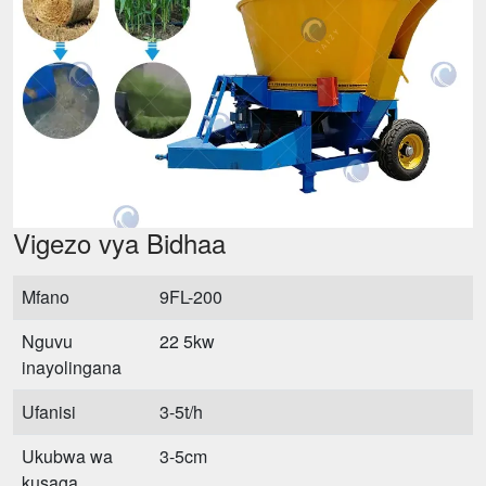
Vigezo vya Bidhaa
Mfano
9FL-200
Nguvu
22 5kw
inayolingana
Ufanisi
3-5t/h
Ukubwa wa
3-5cm
kusaga