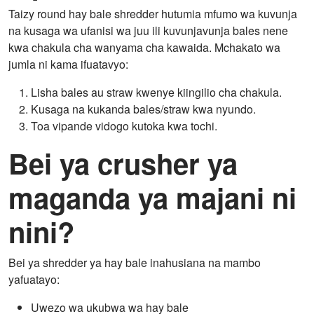
Taizy round hay bale shredder hutumia mfumo wa kuvunja
na kusaga wa ufanisi wa juu ili kuvunjavunja bales nene
kwa chakula cha wanyama cha kawaida. Mchakato wa
jumla ni kama ifuatavyo:
Lisha bales au straw kwenye kiingilio cha chakula.
Kusaga na kukanda bales/straw kwa nyundo.
Toa vipande vidogo kutoka kwa tochi.
Bei ya crusher ya
maganda ya majani ni
nini?
Bei ya shredder ya hay bale inahusiana na mambo
yafuatayo:
Uwezo wa ukubwa wa hay bale