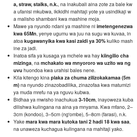
a, straw, stalks, n.k.
, na inakubali aina zote za bale kw
a ufanisi mkubwa, ikikidhi mahitaji yote ya usindikaji w
a malisho shambani kwa mashine moja.
Mawe ya nyundo ndani ya mashine ni
imetengenezwa
kwa 65Mn
, yenye ugumu wa juu na sugu wa kuvaa, in
atoa
kugawanyika kwa kasi zaidi ya 30%
kuliko mash
ine za jadi.
Inatoa sifa ya kusaga ya mchele wa hay
kiingilio cha
mizinga
, na
mchakato wa mnyororo wa uzito wa ng
uvu
huondoa kwa urahisi bales nene.
Kila kitengo kina
plaka za chuma zilizokakamaa (5m
m)
na nyundo zinazobadilika, zinazofaa kwa matumizi
ya muda mrefu na ya nguvu kubwa.
Bidhaa ya mwisho inachukua
3-10cm
, inayoweza kuba
dilishwa kulingana na aina ya mnyama. Kwa mfano, 2–
3cm (kondoo), 3–5cm (ng'ombe), 5–8cm (farasi), n.k.
Yake
mara kwa mara kutoka tani 2 hadi 18 kwa saa
,
na unaweza kuchagua kulingana na mahitaji yako.