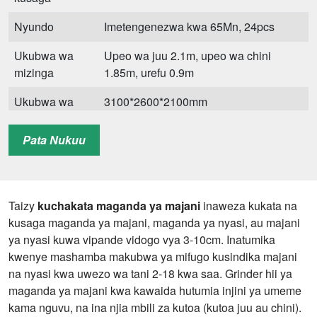
Nyundo
Imetengenezwa kwa 65Mn, 24pcs
Ukubwa wa
Upeo wa juu 2.1m, upeo wa chini
mizinga
1.85m, urefu 0.9m
Ukubwa wa
3100*2600*2100mm
jumla
Pata Nukuu
Uzito
1200kg
Taizy
kuchakata maganda ya majani
inaweza kukata na
kusaga maganda ya majani, maganda ya nyasi, au majani
ya nyasi kuwa vipande vidogo vya 3-10cm. Inatumika
kwenye mashamba makubwa ya mifugo kusindika majani
na nyasi kwa uwezo wa tani 2-18 kwa saa. Grinder hii ya
maganda ya majani kwa kawaida hutumia injini ya umeme
kama nguvu, na ina njia mbili za kutoa (kutoa juu au chini).