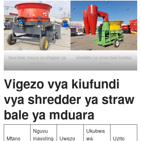
bora kwa mauzo ya chopper ya
shredder ya straw bale kutoka
hay bale
Taizy
Vigezo vya kiufundi
vya shredder ya straw
bale ya mduara
Nguvu
Ukubwa
Mfano
inayoling
Uwezo
wa
Uzito