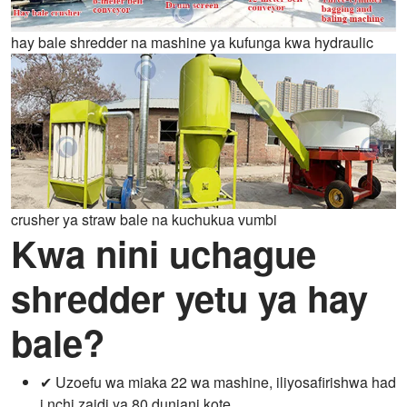
hay bale shredder na mashine ya kufunga kwa hydraulic
crusher ya straw bale na kuchukua vumbi
Kwa nini uchague
shredder yetu ya hay
bale?
✔ Uzoefu wa miaka 22 wa mashine, iliyosafirishwa had
i nchi zaidi ya 80 duniani kote