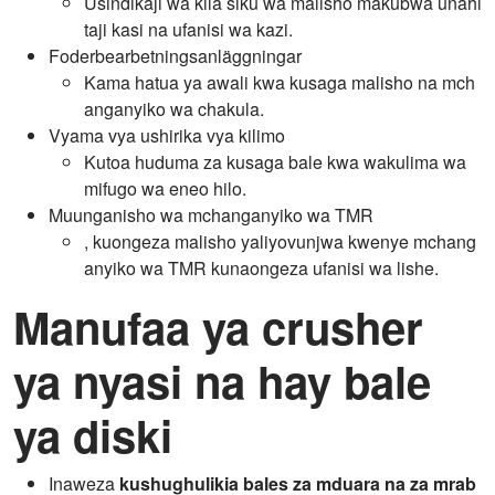
Usindikaji wa kila siku wa malisho makubwa unahi
taji kasi na ufanisi wa kazi.
Foderbearbetningsanläggningar
Kama hatua ya awali kwa kusaga malisho na mch
anganyiko wa chakula.
Vyama vya ushirika vya kilimo
Kutoa huduma za kusaga bale kwa wakulima wa
mifugo wa eneo hilo.
Muunganisho wa mchanganyiko wa TMR
, kuongeza malisho yaliyovunjwa kwenye mchang
anyiko wa TMR kunaongeza ufanisi wa lishe.
Manufaa ya crusher
ya nyasi na hay bale
ya diski
Inaweza
kushughulikia bales za mduara na za mrab