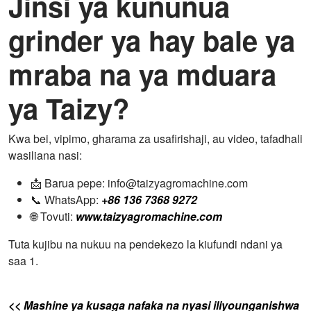
Jinsi ya kununua
grinder ya hay bale ya
mraba na ya mduara
ya Taizy?
Kwa bei, vipimo, gharama za usafirishaji, au video, tafadhali
wasiliana nasi:
📩 Barua pepe: info@taizyagromachine.com
📞 WhatsApp:
+86 136 7368 9272
🌐 Tovuti:
www.taizyagromachine.com
Tuta kujibu na nukuu na pendekezo la kiufundi ndani ya
saa 1.
<< Mashine ya kusaga nafaka na nyasi iliyounganishwa