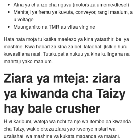
Aina ya chanzo cha nguvu (motors za umeme/diesel)
Mahitaji ya fremu ya kuvuta, conveyor, rangi maalum, a
u voltage
Muunganiko na TMR au vifaa vingine
Hata hata moja tu katika maelezo ya kina yataathiri bei ya
mashine. Kwa habari za kina za bei, tafadhali jisikie huru
kuwasiliana nasi. Tutakupatia nukuu ya kina kulingana na
mahitaji yako maalum.
Ziara ya mteja: ziara
ya kiwanda cha Taizy
hay bale crusher
Hivi karibuni, wateja wa nchi za nje walitembelea kiwanda
cha Taizy, wakielekeza ziara yao kwenye mstari wa
uzalishaji wa mashine ya kukata maganda ya majani.