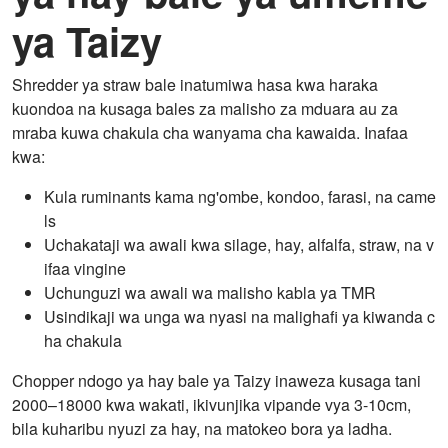
ya Taizy
Shredder ya straw bale inatumiwa hasa kwa haraka
kuondoa na kusaga bales za malisho za mduara au za
mraba kuwa chakula cha wanyama cha kawaida. Inafaa
kwa:
Kula ruminants kama ng'ombe, kondoo, farasi, na came
ls
Uchakataji wa awali kwa silage, hay, alfalfa, straw, na v
ifaa vingine
Uchunguzi wa awali wa malisho kabla ya TMR
Usindikaji wa unga wa nyasi na malighafi ya kiwanda c
ha chakula
Chopper ndogo ya hay bale ya Taizy inaweza kusaga tani
2000–18000 kwa wakati, ikivunjika vipande vya 3-10cm,
bila kuharibu nyuzi za hay, na matokeo bora ya ladha.