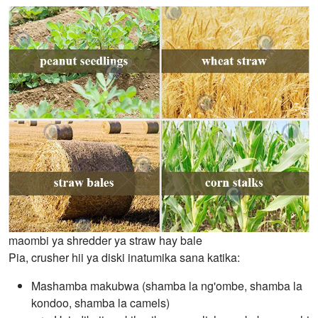
maombi ya shredder ya straw hay bale
Pia, crusher hii ya diski inatumika sana katika:
Mashamba makubwa (shamba la ng'ombe, shamba la
kondoo, shamba la camels)