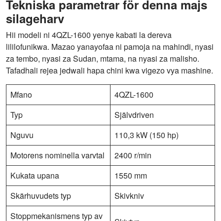
Tekniska parametrar för denna majs
silageharv
Hii modeli ni 4QZL-1600 yenye kabati la dereva
lililofunikwa. Mazao yanayofaa ni pamoja na mahindi, nyasi
za tembo, nyasi za Sudan, mtama, na nyasi za malisho.
Tafadhali rejea jedwali hapa chini kwa vigezo vya mashine.
Mfano
4QZL-1600
Typ
Självdriven
Nguvu
110,3 kW (150 hp)
Motorens nominella varvtal
2400 r/min
Kukata upana
1550 mm
Skärhuvudets typ
Skivkniv
Stoppmekanismens typ av