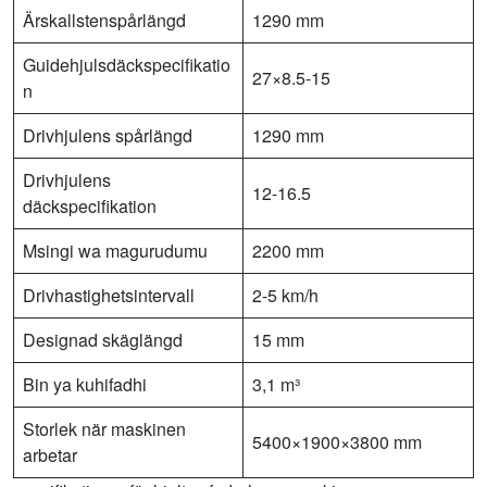
Ärskallstenspårlängd
1290 mm
Guidehjulsdäckspecifikatio
27×8.5-15
n
Drivhjulens spårlängd
1290 mm
Drivhjulens
12-16.5
däckspecifikation
Msingi wa magurudumu
2200 mm
Drivhastighetsintervall
2-5 km/h
Designad skäglängd
15 mm
Bin ya kuhifadhi
3,1 m³
Storlek när maskinen
5400×1900×3800 mm
arbetar