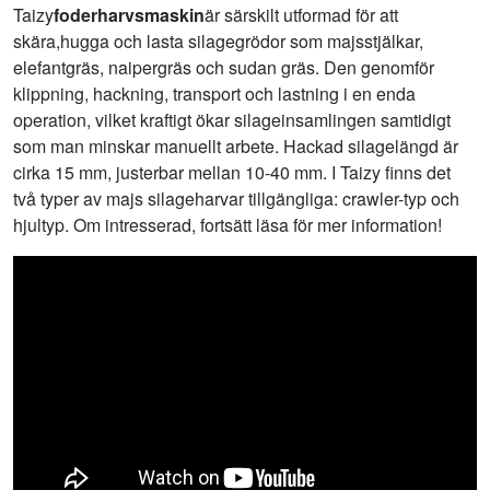
arbetar
Taizy
foderharvsmaskin
är särskilt utformad för att
skära,hugga och lasta silagegrödor som majsstjälkar,
elefantgräs, naipergräs och sudan gräs. Den genomför
klippning, hackning, transport och lastning i en enda
operation, vilket kraftigt ökar silageinsamlingen samtidigt
som man minskar manuellt arbete. Hackad silagelängd är
cirka 15 mm, justerbar mellan 10-40 mm. I Taizy finns det
två typer av majs silageharvar tillgängliga: crawler-typ och
hjultyp. Om intresserad, fortsätt läsa för mer information!