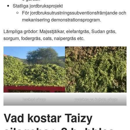
Statliga jordbruksprojekt
För jordbruksutrustningssubventionsfrämjande och
mekanisering demonstrationsprogram.
Lämpliga grödor: Majsstjälkar, elefantgräs, Sudan gräs,
sorgum, fodergräs, oats, naipergräs etc.
hackad silage
matokeo ya kukata silage
Vad kostar Taizy