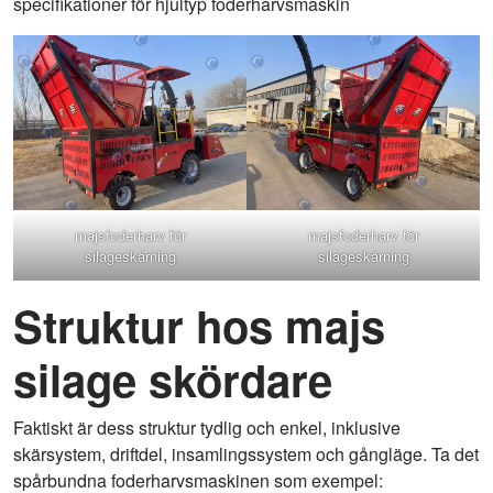
specifikationer för hjultyp foderharvsmaskin
majsfoderharv för
majsfoderharv för
silageskärning
silageskärning
Struktur hos majs
silage skördare
Faktiskt är dess struktur tydlig och enkel, inklusive
skärsystem, driftdel, insamlingssystem och gångläge. Ta det
spårbundna foderharvsmaskinen som exempel: