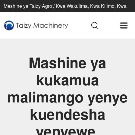
Mashine ya Taizy Agro / Kwa Wakulima, Kwa Kilimo, Kwa
Maisha Bora
Mashine ya
kukamua
malimango yenye
kuendesha
yenyewe