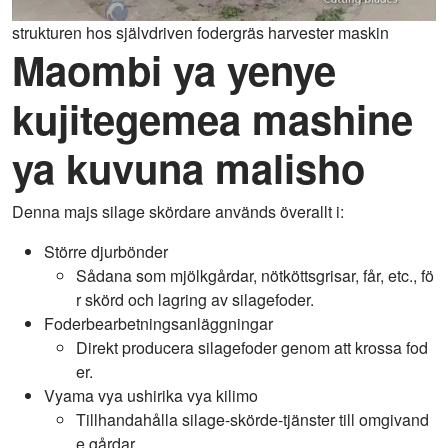
strukturen hos självdriven fodergräs harvester maskin
Maombi ya
yenye
kujitegemea
mashine
ya kuvuna malisho
Denna majs silage skördare används överallt i:
Större djurbönder
Sådana som mjölkgårdar, nötköttsgrisar, får, etc., fö
r skörd och lagring av silagefoder.
Foderbearbetningsanläggningar
Direkt producera silagefoder genom att krossa fod
er.
Vyama vya ushirika vya kilimo
Tillhandahålla silage-skörde-tjänster till omgivand
e gårdar.