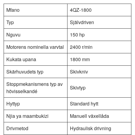
Mfano
4QZ-1800
Typ
Självdriven
Nguvu
150 hp
Motorens nominella varvtal
2400 r/min
Kukata upana
1800 mm
Skärhuvudets typ
Skivkniv
Stoppmekanismens typ av
Skivtyp
hövisselkandé
Hyttyp
Standard hytt
Njia ya maambukizi
Manuell växellåda
Drivmetod
Hydraulisk drivning