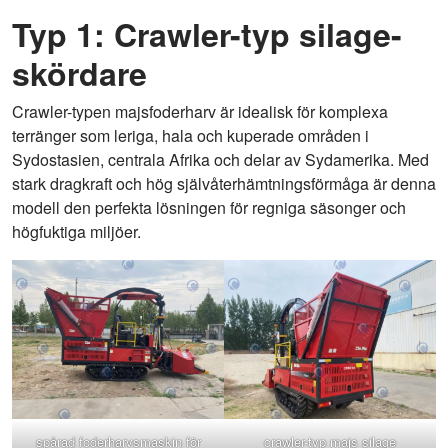
Typ 1: Crawler-typ silage-
skördare
Crawler-typen majsfoderharv är idealisk för komplexa
terränger som leriga, hala och kuperade områden i
Sydostasien, centrala Afrika och delar av Sydamerika. Med
stark dragkraft och hög självåterhämtningsförmåga är denna
modell den perfekta lösningen för regniga säsonger och
högfuktiga miljöer.
spårad foderharvsmaskin för
crawler-typ majs silage