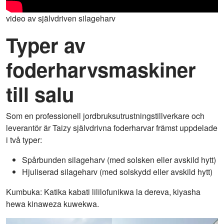
video av självdriven silageharv
Typer av
foderharvsmaskiner
till salu
Som en professionell jordbruksutrustningstillverkare och
leverantör är Taizy självdrivna foderharvar främst uppdelade
i två typer:
Spårbunden silageharv (med solsken eller avskild hytt)
Hjuliserad silageharv (med solskydd eller avskild hytt)
Kumbuka: Katika kabati lililofunikwa la dereva, kiyasha
hewa kinaweza kuwekwa.