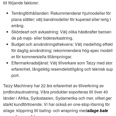
till följande faktorer:
Terrängförhållanden: Rekommenderar hjulmodeller för
plana slätter; välj bandmodeller för kuperad eller lerig t
erräng.
Skördeart och avkastning: Välj olika hästkrafter beroen
de på majs- eller foderavkastning.
Budget och användningsfrekvens: Välj medelhög effekt
för daglig användning; rekommendera hög-spec modell
er för kommersiella tillämpningar.
Eftermarknadstjänst: Välj tillverkare som Taizy med stor
erfarenhet, långsiktig reservdelstillgång och teknisk sup
port.
Taizy Machinery har 22 års erfarenhet av tillverkning av
jordbruksutrustning. Våra produkter exporteras till över 40
länder i Afrika, Sydostasien, Sydamerika och mer, vilket ger
starkt kundförtroende. Vi har också en one-stop-lösning för
silage: klippning till baling- och wrapning med
silage bale