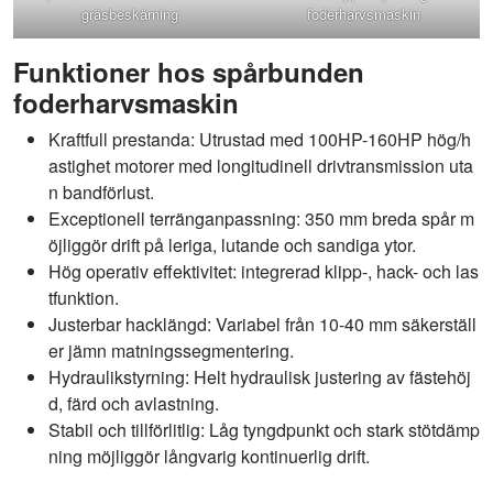
gräsbeskärning
foderharvsmaskin
Funktioner hos spårbunden
foderharvsmaskin
Kraftfull prestanda: Utrustad med 100HP-160HP hög/h
astighet motorer med longitudinell drivtransmission uta
n bandförlust.
Exceptionell terränganpassning: 350 mm breda spår m
öjliggör drift på leriga, lutande och sandiga ytor.
Hög operativ effektivitet: integrerad klipp-, hack- och las
tfunktion.
Justerbar hacklängd: Variabel från 10-40 mm säkerställ
er jämn matningssegmentering.
Hydraulikstyrning: Helt hydraulisk justering av fästehöj
d, färd och avlastning.
Stabil och tillförlitlig: Låg tyngdpunkt och stark stötdämp
ning möjliggör långvarig kontinuerlig drift.