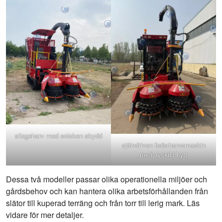
silageharv med solsken skydd
självdriven foderharvsmaskin
med avskild hytt
Dessa två modeller passar olika operationella miljöer och
gårdsbehov och kan hantera olika arbetsförhållanden från
slätor till kuperad terräng och från torr till lerig mark. Läs
vidare för mer detaljer.