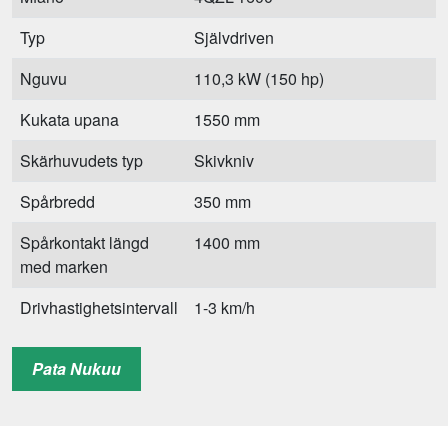
Typ
Självdriven
Nguvu
110,3 kW (150 hp)
Kukata upana
1550 mm
Skärhuvudets typ
Skivkniv
Spårbredd
350 mm
Spårkontakt längd
1400 mm
med marken
Drivhastighetsintervall
1-3 km/h
Designad skäglängd
15 mm
Pata Nukuu
Bin ya kuhifadhi
3,1 m³
Storlek när maskinen
5200×1680×4200 mm