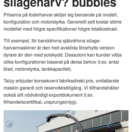
silageharv? bubbles
Priserna på foderharvar skiljer sig beroende på modell,
konfiguration och motorstyrka. Generellt sett kostar större
modeller med högre specifikationer högre totalkostnad.
Till exempel, för banddrivna självdrivna silage-
harvarmaskiner är den helt avskilda förarhytts version
dyrare än den med solskydd. Dessutom kan kunder välja
olika konfigurationer baserat på deras behov (t.ex. antal
blad, motorstyrka, tankkapacitet).
Taizy erbjuder konsekvent fabriksdirekt pris, omfattande
maskin garanti och reservdelstillgång. Vi tillhandahåller
också allt nödvändigt exportdokument (t.ex.
frihandelscertifikat, ursprungsintyg).