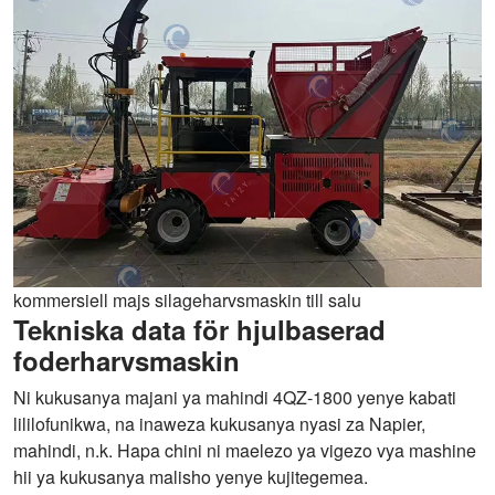
kommersiell majs silageharvsmaskin till salu
Tekniska data för hjulbaserad
foderharvsmaskin
Ni kukusanya majani ya mahindi 4QZ-1800 yenye kabati
lililofunikwa, na inaweza kukusanya nyasi za Napier,
mahindi, n.k. Hapa chini ni maelezo ya vigezo vya mashine
hii ya kukusanya malisho yenye kujitegemea.