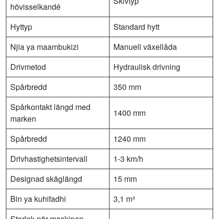
Skivtyp
hövisselkandé
Hyttyp
Standard hytt
Njia ya maambukizi
Manuell växellåda
Drivmetod
Hydraulisk drivning
Spårbredd
350 mm
Spårkontakt längd med
1400 mm
marken
Spårbredd
1240 mm
Drivhastighetsintervall
1-3 km/h
Designad skäglängd
15 mm
Bin ya kuhifadhi
3,1 m³
Storlek när maskinen