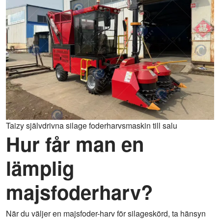
Taizy självdrivna silage foderharvsmaskin till salu
Hur får man en
lämplig
majsfoderharv?
När du väljer en majsfoder-harv för silageskörd, ta hänsyn