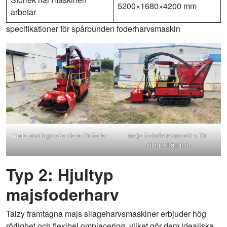
5200×1680×4200 mm
arbetar
specifikationer för spårbunden foderharvsmaskin
majs ensilage skördare för foder
majs foderharvsmaskin för
silageskärning
Typ 2: Hjultyp
majsfoderharv
Taizy framtagna majs silageharvsmaskiner erbjuder hög
rörlighet och flexibel omplacering, vilket gör dem idealiska