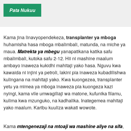
Pata Nukuu
Nafasi za safu
150-300 mm
Uwezo
1400-2000㎡/h
Safu
4
Kama jina linavyopendekeza,
transplanter ya mboga
huhamisha hasa mboga mbalimbali, matunda, na miche ya
Nguvu
4.05kW
maua.
Matrekta ya mbegu
yanapatikana katika safu
mbalimbali, kutoka safu 2-12. Hii ni mashine maalum
ambayo inaweza kukidhi mahitaji yako hasa. Nguvu kwa
kawaida ni injini ya petroli, lakini pia inaweza kubadilishwa
kulingana na mahitaji yako. Kwa kuongezea, transplanter
yetu ya mimea ya mboga inaweza pia kuongeza kazi
nyingi, kama vile umwagiliaji wa matone, kufunika filamu,
kulima kwa mzunguko, na kadhalika. Inategemea mahitaji
yako maalum. Karibu kuuliza wakati wowote.
Kama
mtengenezaji na mtoaji wa mashine aliye na sifa
,