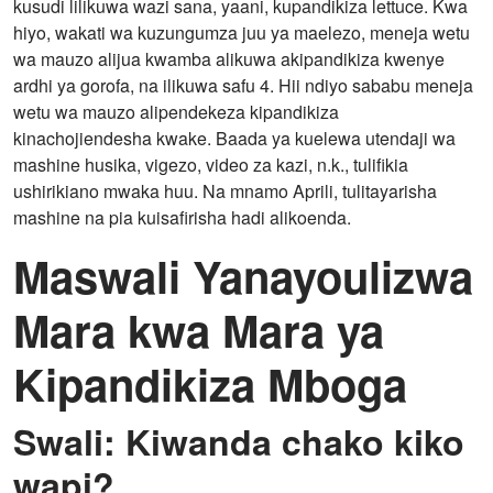
kusudi lilikuwa wazi sana, yaani, kupandikiza lettuce. Kwa
hiyo, wakati wa kuzungumza juu ya maelezo, meneja wetu
wa mauzo alijua kwamba alikuwa akipandikiza kwenye
ardhi ya gorofa, na ilikuwa safu 4. Hii ndiyo sababu meneja
wetu wa mauzo alipendekeza kipandikiza
kinachojiendesha kwake. Baada ya kuelewa utendaji wa
mashine husika, vigezo, video za kazi, n.k., tulifikia
ushirikiano mwaka huu. Na mnamo Aprili, tulitayarisha
mashine na pia kuisafirisha hadi alikoenda.
Maswali Yanayoulizwa
Mara kwa Mara ya
Kipandikiza Mboga
Swali: Kiwanda chako kiko
wapi?