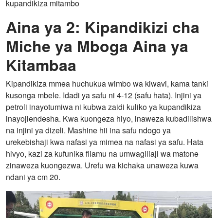
kupandikiza mitambo
Aina ya 2: Kipandikizi cha
Miche ya Mboga Aina ya
Kitambaa
Kipandikiza mmea huchukua wimbo wa kiwavi, kama tanki
kusonga mbele. Idadi ya safu ni 4-12 (safu hata). Injini ya
petroli inayotumiwa ni kubwa zaidi kuliko ya kupandikiza
inayojiendesha. Kwa kuongeza hiyo, inaweza kubadilishwa
na injini ya dizeli. Mashine hii ina safu ndogo ya
urekebishaji kwa nafasi ya mimea na nafasi ya safu. Hata
hivyo, kazi za kufunika filamu na umwagiliaji wa matone
zinaweza kuongezwa. Urefu wa kichaka unaweza kuwa
ndani ya cm 20.