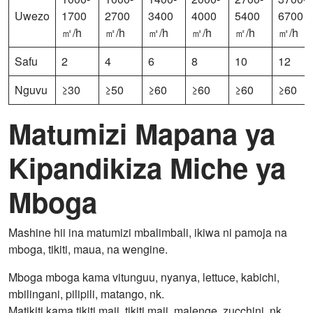
Uwezo
1700
2700
3400
4000
5400
6700
㎡/h
㎡/h
㎡/h
㎡/h
㎡/h
㎡/h
Safu
2
4
6
8
10
12
Nguvu
≥30
≥50
≥60
≥60
≥60
≥60
Matumizi Mapana ya
Kipandikiza Miche ya
Mboga
Mashine hii ina matumizi mbalimbali, ikiwa ni pamoja na
mboga, tikiti, maua, na wengine.
Mboga mboga kama vitunguu, nyanya, lettuce, kabichi,
mbilingani, pilipili, matango, nk.
Matikiti kama tikiti maji, tikiti maji, malenge, zucchini, nk.