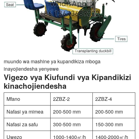
muundo wa mashine ya kupandikiza mboga
inayojiendesha yenyewe
Vigezo vya Kiufundi vya Kipandikizi
kinachojiendesha
Mfano
2ZBZ-2
2ZBZ-4
Nafasi ya mimea
200-500 mm
200-500 mm
Nafasi za safu
300-500 mm
150-300 mm
Uwezo
1000-1400㎡/h
1400-2000㎡/h