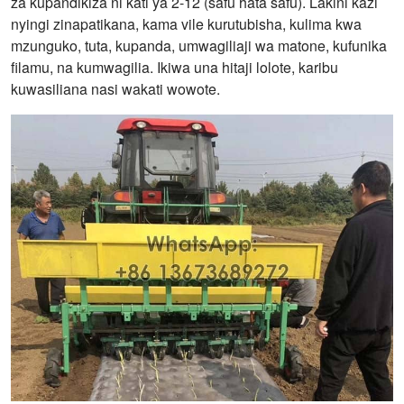
za kupandikiza ni kati ya 2-12 (safu hata safu). Lakini kazi
nyingi zinapatikana, kama vile kurutubisha, kulima kwa
mzunguko, tuta, kupanda, umwagiliaji wa matone, kufunika
filamu, na kumwagilia. Ikiwa una hitaji lolote, karibu
kuwasiliana nasi wakati wowote.