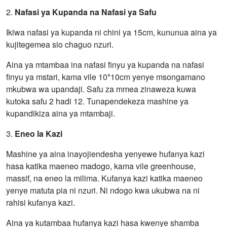
2.
Nafasi ya Kupanda na Nafasi ya Safu
Ikiwa nafasi ya kupanda ni chini ya 15cm, kununua aina ya
kujitegemea sio chaguo nzuri.
Aina ya mtambaa ina nafasi finyu ya kupanda na nafasi
finyu ya mstari, kama vile 10*10cm yenye msongamano
mkubwa wa upandaji. Safu za mmea zinaweza kuwa
kutoka safu 2 hadi 12. Tunapendekeza mashine ya
kupandikiza aina ya mtambaji.
3.
Eneo la Kazi
Mashine ya aina inayojiendesha yenyewe hufanya kazi
hasa katika maeneo madogo, kama vile greenhouse,
massif, na eneo la milima. Kufanya kazi katika maeneo
yenye matuta pia ni nzuri. Ni ndogo kwa ukubwa na ni
rahisi kufanya kazi.
Aina ya kutambaa hufanya kazi hasa kwenye shamba