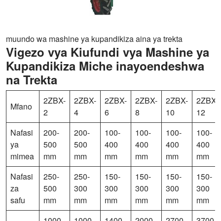
muundo wa mashine ya kupandikiza aina ya trekta
Vigezo vya Kiufundi vya Mashine ya
Kupandikiza Miche inayoendeshwa
na Trekta
2ZBX-
2ZBX-
2ZBX-
2ZBX-
2ZBX-
2ZBX-
Mfano
2
4
6
8
10
12
Nafasi
200-
200-
100-
100-
100-
100-
ya
500
500
400
400
400
400
mimea
mm
mm
mm
mm
mm
mm
Nafasi
250-
250-
150-
150-
150-
150-
za
500
300
300
300
300
300
safu
mm
mm
mm
mm
mm
mm
1000-
1000-
1400-
2000-
2700-
3700-