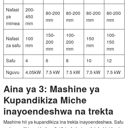
Nafasi
200-
80-200
80-200
80-200
80-200
ya
450
mm
mm
mm
mm
mimea
mm
150-
100-
100-
Nafasi
100
150
200
200
150
za safu
mm
mm
mm
mm
mm
Safu
4
6
8
10
12
Nguvu
4.05kW
7.5 kW
7.5 kW
7.5 kW
7.5 kW
Aina ya 3: Mashine ya
Kupandikiza Miche
inayoendeshwa na trekta
Mashine hii ya kupandikiza ina trekta inayoendeshwa. Safu