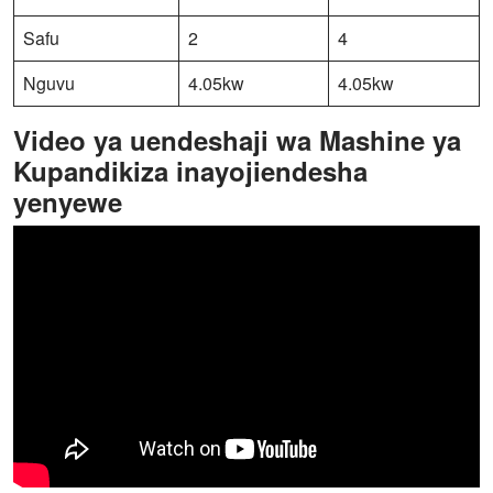
Safu
2
4
Nguvu
4.05kw
4.05kw
Video ya uendeshaji wa Mashine ya
Kupandikiza inayojiendesha
yenyewe