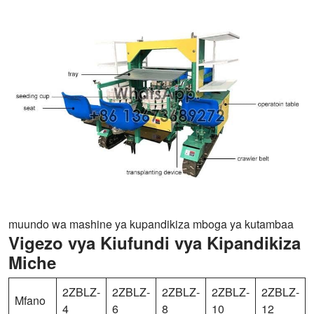
muundo wa mashine ya kupandikiza mboga ya kutambaa
Vigezo vya Kiufundi vya Kipandikiza
Miche
2ZBLZ-
2ZBLZ-
2ZBLZ-
2ZBLZ-
2ZBLZ-
Mfano
4
6
8
10
12