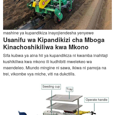
mashine ya kupandikiza inayojiendesha yenyewe
Usanifu wa Kipandikizi cha Mboga
Kinachoshikiliwa kwa Mkono
Sifa kubwa ya aina hii ya kupandikiza ni kwamba inahitaji
kushikiliwa kwa mkono ili kudhibiti mwelekeo wa
maendeleo. Miundo mingine ni sawa, ikiwa ni pamoja na
trei, vikombe vya miche, viti na dukctills.