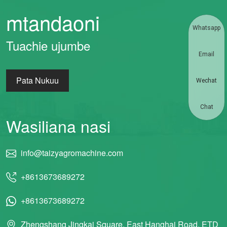
mtandaoni
Whatsapp
Tuachie ujumbe
Email
Pata Nukuu
Wechat
Chat
Wasiliana nasi
info@taizyagromachine.com
+8613673689272
+8613673689272
Zhengshang Jingkai Square, East Hanghai Road, ETD