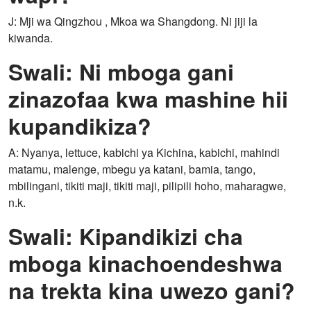
J: Mji wa Qingzhou , Mkoa wa Shangdong. Ni jiji la
kiwanda.
Swali: Ni mboga gani
zinazofaa kwa mashine hii
kupandikiza?
A: Nyanya, lettuce, kabichi ya Kichina, kabichi, mahindi
matamu, malenge, mbegu ya katani, bamia, tango,
mbilingani, tikiti maji, tikiti maji, pilipili hoho, maharagwe,
n.k.
Swali: Kipandikizi cha
mboga kinachoendeshwa
na trekta kina uwezo gani?