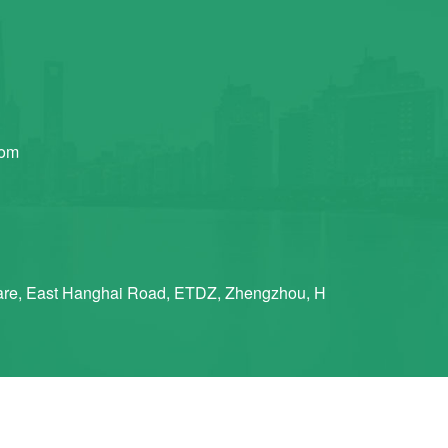
com
re, East Hanghai Road, ETDZ, Zhengzhou, H