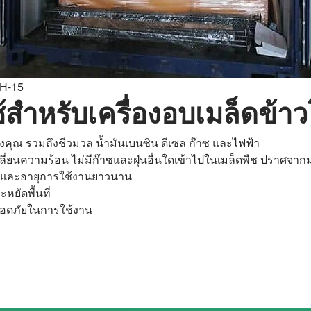
5H-15
ช้สำหรับเครื่องอบเมล็ดข้า
งคุณ รวมถึงชีวมวล น้ำมันเบนซิน ดีเซล ก๊าซ และไฟฟ้า
ี่ยนความร้อน ไม่มีก๊าซและฝุ่นอื่นใดเข้าไปในเมล็ดพืช ปราศจา
 และอายุการใช้งานยาวนาน
หยัดพื้นที่
ลอดภัยในการใช้งาน