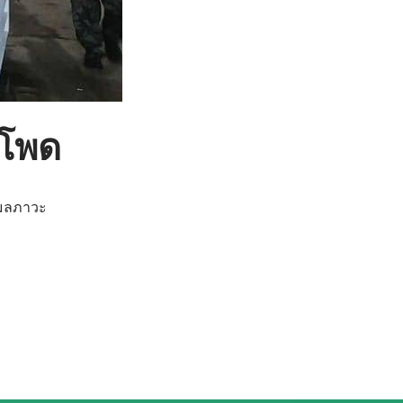
วโพด
กมลภาวะ