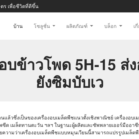
 เพื่อชีวิตที่ดีขึ้น
บ้าน
โซลูชั่น
ผลิตภัณฑ์
บล็อก
เก
องอบข้าวโพด 5H-15 ส่
ยังซิมบับเว
นแล้วซึ่งเป็นของเครื่องอบเมล็ดพืชแนวตั้งเชิงพาณิชย์ เครื่องอบเ
ดเรพซีด เมล็ดทานตะวัน ฯลฯ ในฐานะผู้ผลิตและซัพพลายเออร์มืออาช
ความว่าเครื่องอบเมล็ดพืชแบบหมุนเวียนนี้สามารถแปรรูปเมล็ดพืช