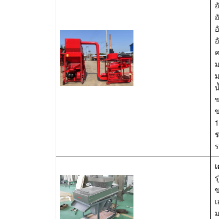
อ
อ
อ
อ
ค
ม
น
ข
ข
1
ร
ร
เ
ร
ข
เ
ม