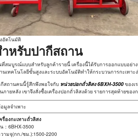
งอัตโนมัติ
สำหรับปากีสถาน
นที่สมบูรณ์แบบสำหรับลูกค้ารายนี้ เครื่องนี้ได้รับการออกแบบอย่าง
้านเทคโนโลยีขั้นสูงและระบบอัตโนมัติทำให้กระบวนการกะเทาะง่
กีสถานคนนี้รู้สึกพึงพอใจกับ
หน่วยปอกถั่วลิสง 6BXH-3500
ของเรา
ง เขาจึงสั่งซื้อเครื่องปอกถั่วลิสงด้วย รายการสุดท้ายของการซื้
้อมูลจำเพาะ
ครื่องกะเทาะถั่วลิสง
ุ่น：6BHX-3500
วามจุ(กก./ชม.):1500-2200