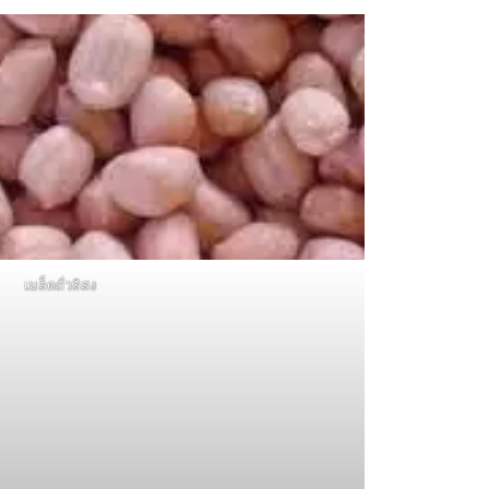
เมล็ดถั่วลิสง