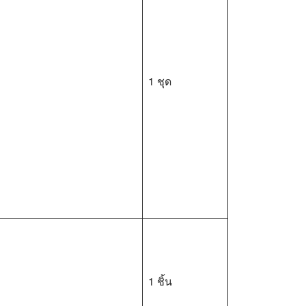
1 ชุด
1 ชิ้น