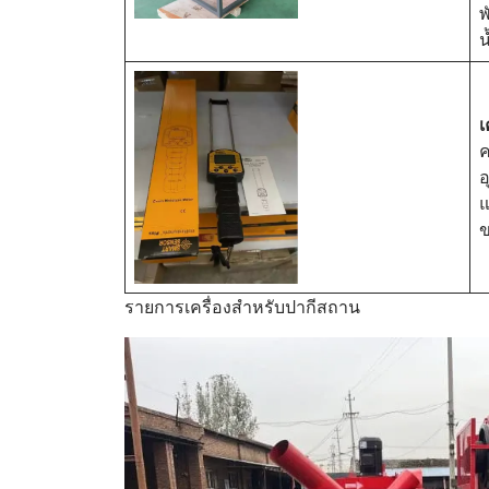
พ
น
เ
ค
อ
แ
ข
รายการเครื่องสำหรับปากีสถาน