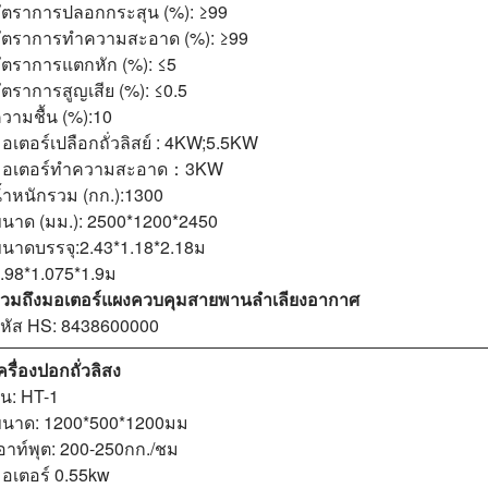
ัตราการปลอกกระสุน (%): ≥99
ัตราการทำความสะอาด (%): ≥99
ัตราการแตกหัก (%): ≤5
ัตราการสูญเสีย (%): ≤0.5
วามชื้น (%):10
อเตอร์เปลือกถั่วลิสย์ : 4KW;5.5KW
มอเตอร์ทำความสะอาด：3KW
้ำหนักรวม (กก.):1300
นาด (มม.): 2500*1200*2450
นาดบรรจุ:2.43*1.18*2.18ม
.98*1.075*1.9ม
วมถึงมอเตอร์แผงควบคุมสายพานลำเลียงอากาศ
หัส HS: 8438600000
ครื่องปอกถั่วลิสง
ุ่น: HT-1
นาด: 1200*500*1200มม
อาท์พุต: 200-250กก./ชม
อเตอร์ 0.55kw