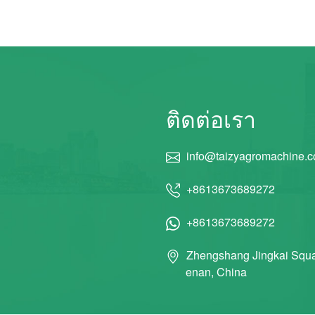
ติดต่อเรา
info@taizyagromachine.
+8613673689272
+8613673689272
Zhengshang Jingkai Squa
enan, China