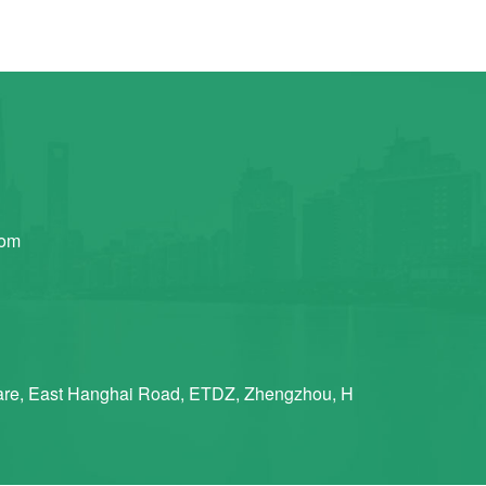
com
re, East Hanghai Road, ETDZ, Zhengzhou, H