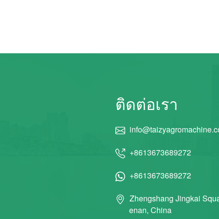
ติดต่อเรา
info@taizyagromachine.
+8613673689272
+8613673689272
Zhengshang Jingkai Squa
enan, China