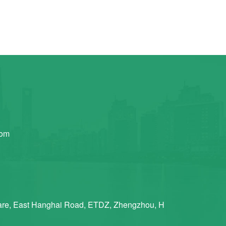
com
re, East Hanghai Road, ETDZ, Zhengzhou, H