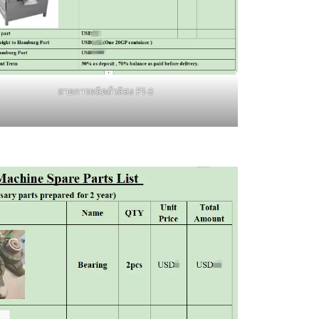
สายการผลิตถั่วลิสง PI-3