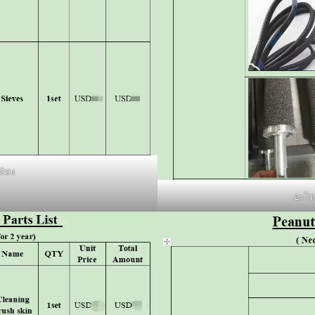
ลิสง
อะไหล