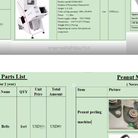
สายการผลิตถั่วลิสง PI-2