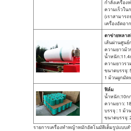
กำลังเครื่องห
ความเร็วในการ
(เราสามารถปร
เครื่องอัดอา
ตาข่ายพลาส
เส้นผ่านศูนย
ความยาวม้ว
น้ำหนัก:11.
ความยาวรวม
ขนาดบรรจุ:
1 ม้วนผูกมั
ฟิล์ม
น้ำหนัก:10ก
ความยาว: 1
บรรจุ : 1 ม้ว
ขนาดบรรจุ:
รายการเครื่องทำหญ้าหมักอัตโนมัติเต็มรูปแบบ