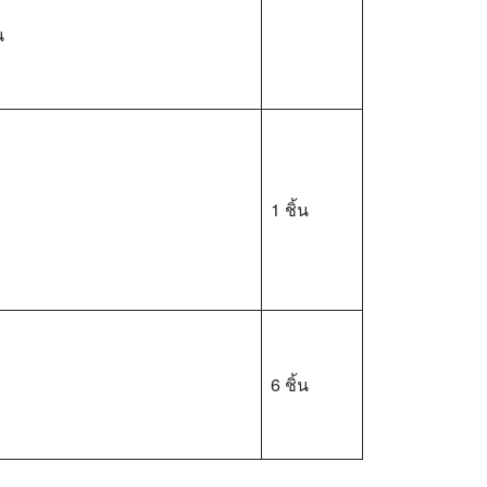
น
1 ชิ้น
6 ชิ้น