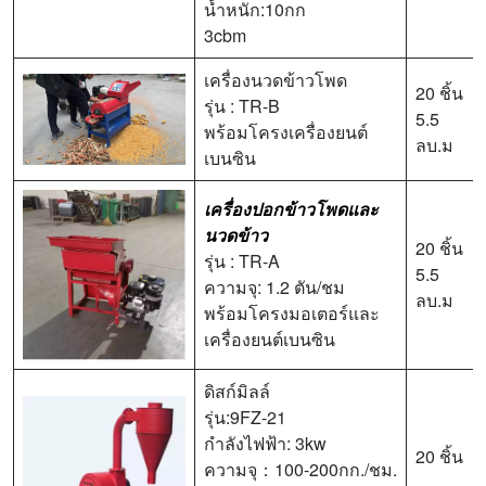
น้ำหนัก:10กก
3cbm
เครื่องนวดข้าวโพด
20 ชิ้น
รุ่น : TR-B
5.5
พร้อมโครงเครื่องยนต์
ลบ.ม
เบนซิน
เครื่องปอกข้าวโพดและ
นวดข้าว
20 ชิ้น
รุ่น : TR-A
5.5
ความจุ: 1.2 ตัน/ชม
ลบ.ม
พร้อมโครงมอเตอร์และ
เครื่องยนต์เบนซิน
ดิสก์มิลล์
รุ่น:9FZ-21
กำลังไฟฟ้า: 3kw
20 ชิ้น
ความจุ：100-200กก./ชม.