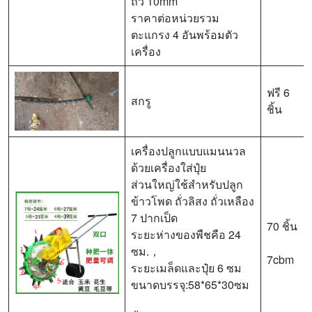
ถั่ว 10mm
ราคาต่อหน่วยรวม
ตะแกรง 4 อันพร้อมตัว
เครื่อง
ฟรี 6
สกรู
ชิ้น
เครื่องปลูกแบบแมนนวล
ด้วยเครื่องใส่ปุ๋ย
ส่วนใหญ่ใช้สำหรับปลูก
ข้าวโพด ถั่วลิสง ถั่วเหลือง
7 ปากเป็ด
70 ชิ้น
ระยะห่างของพืชคือ 24
ซม.，
7cbm
ระยะเมล็ดและปุ๋ย 6 ซม
ขนาดบรรจุ:58*65*30ซม