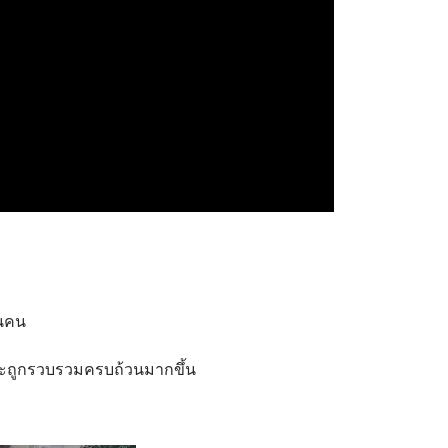
านคน
่วจะถูกรวบรวมครบถ้วนมากขึ้น