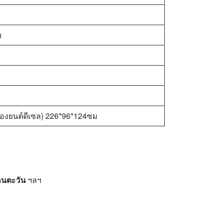
ม
รื่องยนต์ดีเซล) 226*96*124ซม
ทานตะวัน
ฯลฯ