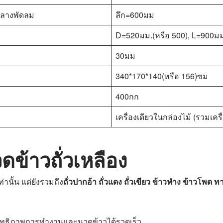
กลางพัดลม
ลึก=600มม
D=520มม.(หรือ 500), L=900ม
30มม
340*170*140(หรือ 156)ซม
400กก
เครื่องเดียวในกล่องไม้ (รวมเค
ดข้าวถั่วเหลือง
ท่านั้น แต่ยังรวมถึง
ถั่วปากอ้า ถั่วแดง ถั่วเขียว ข้าวฟ่าง ข้าวโพด 
สิทธิภาพการทำงานและนวดข้าวได้รวดเร็ว