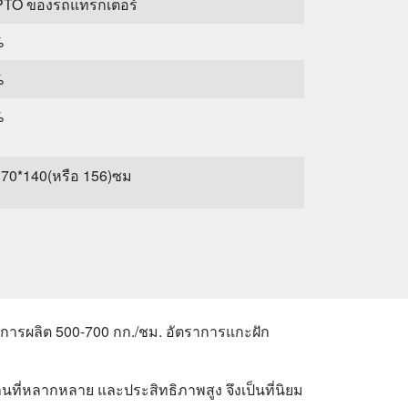
 PTO ของรถแทรกเตอร์
%
%
%
70*140(หรือ 156)ซม
ก
ลือง ถั่วปากอ้า ถั่วแดง ถั่วเขียว ข้าวฟ่าง ข้าวโพด
ะวัน ฯลฯ
ลังการผลิต 500-700 กก./ชม. อัตราการแกะฝัก
านที่หลากหลาย และประสิทธิภาพสูง จึงเป็นที่นิยม