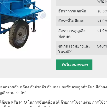
หรือ
อัตราการแตกหัก
≤0.5
อัตราที่ไม่มีแถบ
≤1.0
อัตราการสูญเสีย
≤1.0
ทั้งหมด
ขนาด (รวมยางและ
340*1
โครงดึง)
น้ำหนัก
400ก
รับใบเสนอราคา
การใช้งาน
ถั่วเห
ทานต
ออกจากถั่วเหลือง ถั่วปากอ้า ถั่วแดง และพืชตระกูลถั่วอื่นๆ มีกำ
ญเสียรวม ≤1.0%
ต์ดีเซล หรือ PTO ในการขับเคลื่อนได้ ด้วยการใช้งานง่าย การใช้ง