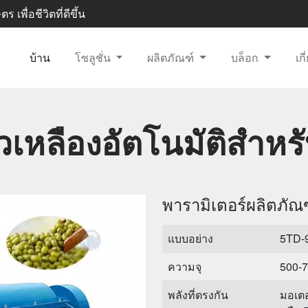
 เพื่อชีวิตที่ดีขึ้น
บ้าน
โซลูชั่น
ผลิตภัณฑ์
บล็อก
เก
ั่วเหลืองอัตโนมัติสำหร
พารามิเตอร์ผลิตภัณ
แบบอย่าง
5TD-
ความจุ
500-
พลังที่ตรงกัน
มอเตอ