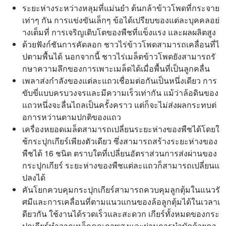
ระยะห่างระหว่างหลุมที่แม่นยำ ต้นกล้าข้าวโพดที่กระจาย
เท่าๆ กัน การแข่งขันเล็กๆ ข้อได้เปรียบของแต่ละบุคคลอย่
างเต็มที่ การเจริญเติบโตของพืชที่แข็งแรง และผลผลิตสูง
ด้วยฟังก์ชันการคัดลอก ชาวไร่ข้าวโพดสามารถเคลื่อนที่ไ
ปตามพื้นได้ นอกจากนี้ ชาวไร่เมล็ดข้าวโพดยังสามารถรั
กษาความลึกของการเพาะเมล็ดได้เมื่อพื้นที่เป็นลูกคลื่น
เพลาส่งกำลังของแต่ละแถวเชื่อมต่อกันเป็นหนึ่งเดียว การ
ขับขี่แบบครบวงจรและมีความเร็วเท่ากัน แม้ว่าล้อดินของ
แถวหนึ่งจะลื่นไถลเป็นครั้งคราว แต่ก็จะไม่ส่งผลกระทบต่
อการหว่านตามปกติของแถว
เครื่องหยอดเมล็ดสามารถเปลี่ยนระยะห่างของพืชได้โดยใ
ช้กระปุกเกียร์เพียงตัวเดียว ซึ่งสามารถสร้างระยะห่างของ
พืชได้ 16 ชนิด ตราบใดที่เปลี่ยนอัตราส่วนการส่งผ่านของ
กระปุกเกียร์ ระยะห่างของพืชแต่ละแถวก็สามารถเปลี่ยนแ
ปลงได้
คันโยกควบคุมกระปุกเกียร์สามารถควบคุมลูกตุ้มในแนวรั
ศมีและการเคลื่อนที่ตามแนวแกนของล้อลูกตุ้มได้ในเวลาเ
ดียวกัน ใช้งานได้รวดเร็วและสะดวก เกียร์ทั้งหมดของกระ
ปุกเกียร์ทำจากเหล็กคุณภาพสูงและผ่านการบำบัดด้วยคา