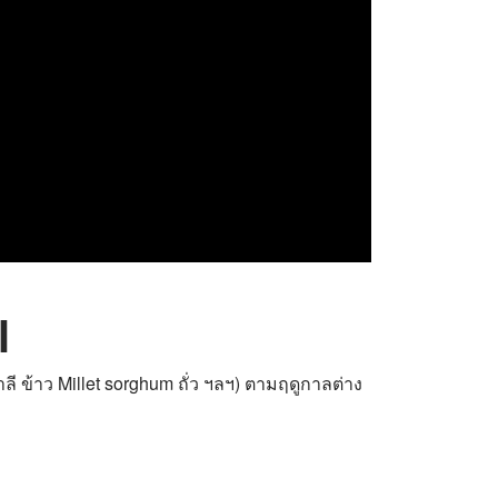
l
้าว Millet sorghum ถั่ว ฯลฯ) ตามฤดูกาลต่าง