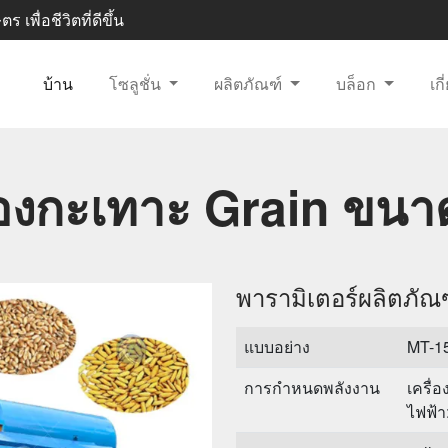
 เพื่อชีวิตที่ดีขึ้น
บ้าน
โซลูชั่น
ผลิตภัณฑ์
บล็อก
เก
่องกะเทาะ Grain ขนา
พารามิเตอร์ผลิตภัณ
แบบอย่าง
MT-1
การกำหนดพลังงาน
เครื่
ไฟฟ้า