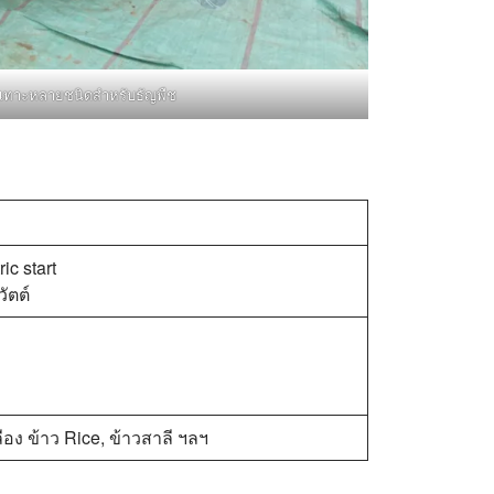
กะเทาะหลายชนิดสำหรับธัญพืช
ic start
ัตต์
ือง ข้าว Rice, ข้าวสาลี ฯลฯ