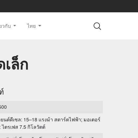
ี่ยวกับ
ไทย
ดเล็ก
ฑ์
500
องยนต์ดีเซล: 15–18 แรงม้า สตาร์ตไฟฟ้า; มอเตอร์
: ไตรเฟส 7.5 กิโลวัตต์