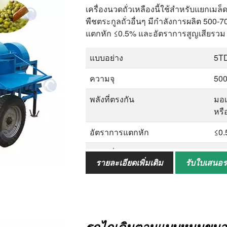
เครื่องนวดถั่วเหลืองนี้ใช้สำหรับแยกเมล็
ขนาดบรรจุ
320
พืชตระกูลถั่วอื่นๆ มีกำลังการผลิต 500
แตกหัก ≤0.5% และอัตราการสูญเสียรว
แบบอย่าง
5T
ความจุ
500
พลังที่ตรงกัน
มอเ
หรื
อัตราการแตกหัก
≤0
อัตราที่ไม่มีแถบ
≤1
รายละเอียดเพิ่มเติม
รับใบเสนอ
อัตราการสูญเสียทั้งหมด
≤1
ขนาด (รวมยางและโครงดึง)
340
น้ำหนัก
40
รถไถเดินตามแบบหมุนขนาดเล