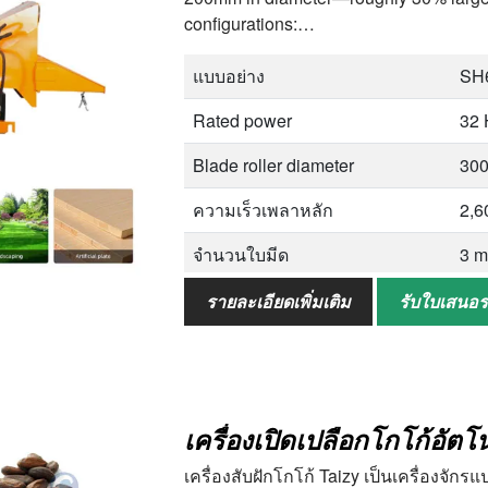
configurations:…
แบบอย่าง
SH
Rated power
32 
Blade roller diameter
30
ความเร็วเพลาหลัก
2,6
จำนวนใบมีด
3 m
Feed inlet size
300
รายละเอียดเพิ่มเติม
รับใบเสนอ
Tire size
165
Discharge direction
360
เครื่องเปิดเปลือกโกโก้อัตโน
น้ำหนัก
800
เครื่องสับฝักโกโก้ Taizy เป็นเครื่องจักร