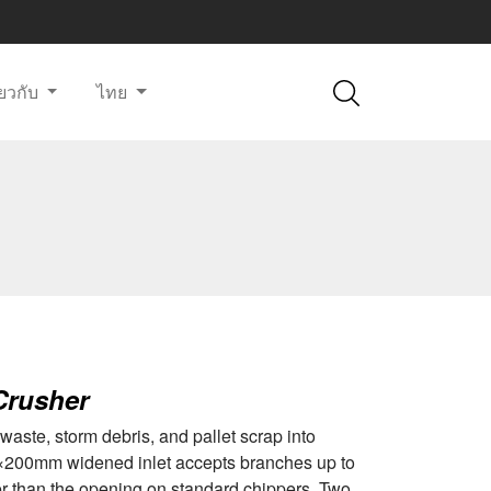
ี่ยวกับ
ไทย
Crusher
waste, storm debris, and pallet scrap into
×200mm widened inlet accepts branches up to
 than the opening on standard chippers. Two