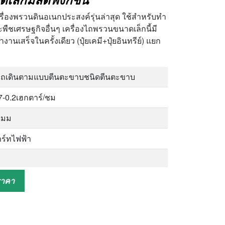
เหลือง ถั่วปากอ้า ถั่วแดง ถั่วเขียว ข้าวฟ่าง
รื่องพรวนดินอเนกประสงค์รุ่นล่าสุด ใช้สำหรับทำ
วโพด ทานตะวัน ฯลฯ
ละพืชเศรษฐกิจอื่นๆ เครื่องไถพรวนขนาดเล็กนี้มี
ำงานเสร็จในครั้งเดียว (ปุ๋ยเคมี+ปุ๋ยอินทรีย์) แยก
ไถเดินตามแบบตีนตะขาบชนิดตีนตะขาบ
7-0.2เฮกตาร์/ชม
0มม
ร์ทไฟฟ้า
000มม
ราคา
00*900*950มม