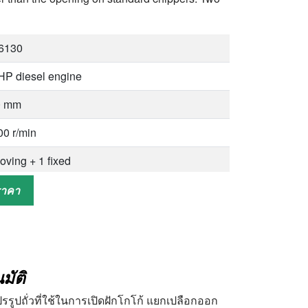
6130
HP diesel engine
0 mm
00 r/min
oving + 1 fixed
 × 200 mm
ราคา
/70 r13
° quick adjustment
มัติ
 kg
แปรรูปถั่วที่ใช้ในการเปิดฝักโกโก้ แยกเปลือกออก