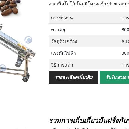
จากเนื้อโกโก้ โดยมีโครงสร้างง่ายและประ
การทำงาน
การ
ความจุ
800
วัสดุตัวเครื่อง
สแต
แรงดันไฟฟ้า
380
วิธีการแตก
การ
วัสดุที่ใช้ในแอปพลิเคชัน
ฝัก
รายละเอียดเพิ่มเติม
รับใบเสนอ
การปรับแต่ง
แรง
รวมการเก็บเกี่ยวมันฝรั่งก