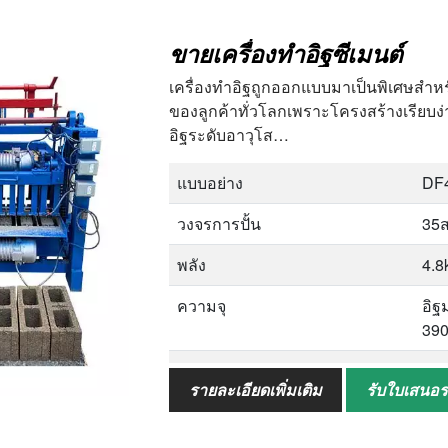
อัตราการสูญเสีย
<1
ขายเครื่องทำอิฐซีเมนต์
เครื่องทำอิฐถูกออกแบบมาเป็นพิเศษสำห
ของลูกค้าทั่วโลกเพราะโครงสร้างเรียบง่า
อิฐระดับอาวุโส…
แบบอย่าง
DF4
วงจรการปั้น
35
พลัง
4.8
ความจุ
อิฐ
390
ขนาดแผ่น
85
รายละเอียดเพิ่มเติม
รับใบเสนอ
ขนาดโดยรวม
12