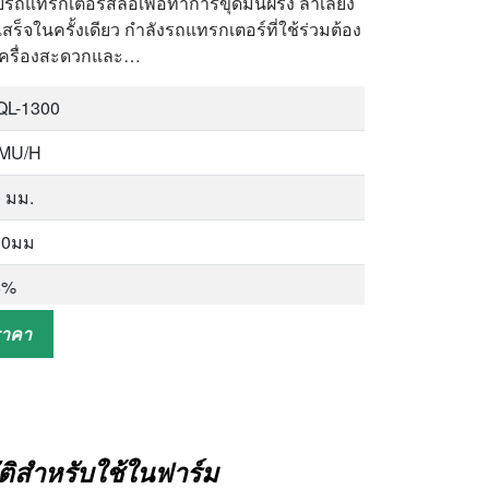
บรถแทรกเตอร์สี่ล้อเพื่อทำการขุดมันฝรั่ง ลำเลียง
ร็จในครั้งเดียว กำลังรถแทรกเตอร์ที่ใช้ร่วมต้อง
ต่อเครื่องสะดวกและ…
QL-1300
8MU/H
 มม.
00มม
6%
%
ราคา
0hp
 รอบต่อนาที
ัติสำหรับใช้ในฟาร์ม
0*4000*2700 มม.