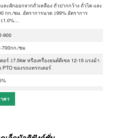
ดและฝักออกจากถั่วเหลือง ถั่วปากกว้าง ถั่วไต และ
0*1800*1850 มม.
-700 กก./ชม. อัตราการนวด ≥99% อัตราการ
ม ≤1.0%…
D-900
-700กก./ชม
ตอร์ ≥7.5kw หรือเครื่องยนต์ดีเซล 12-15 แรงม้า
อ PTO ของรถแทรกเตอร์
.5%
.0%
ราคา
.0%
*170*140(หรือ 156)ซม
0กก
็กมัลติฟังก์ชั่น