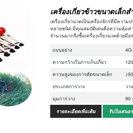
น้ำหนัก
65
เครื่องเกี่ยวนวดเป็นเครื่องจักรที่มีควา
หลายชนิด มีคุณสมบัติเด่นคือความคุ้มค่
จำนวนมากจึงซื้อเครื่องเกี่ยวนวดด้วยม
แบบอย่าง
4G
ความกว้างในการเก็บเกี่ยว
12
ความสูงของการตัดขนาดเล็ก
≥5
ประเภทการวาง
วาง
มุมการวาง
90 
ความจุ
3-5
รายละเอียดเพิ่มเติม
รับใบเสนอ
พลังที่ตรงกัน
170