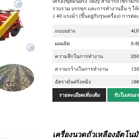
เครื่องขุดมันฝรั่ง Taizy สามารถใช้ร่วมกั
รวบรวม บรรทุก และการทำงานอื่น ๆ ให้เส
≥ 40 แรงม้า (ขึ้นอยู่กับรุ่นเครื่อง) การ
แบบอย่าง
4U
ผลผลิต
5-
ความลึกในการทำงาน
250
ความกว้างในการทำงาน
13
อัตรามันฝรั่งหมิง
≥9
อัตราการแตกของผิวหนัง
≤2
รายละเอียดเพิ่มเติม
รับใบเสนอ
พลังที่ตรงกัน
≥4
ความเร็ว PTO
560
เครื่องนวดถั่วเหลืองอัตโนม
มิติโดยรวม
450