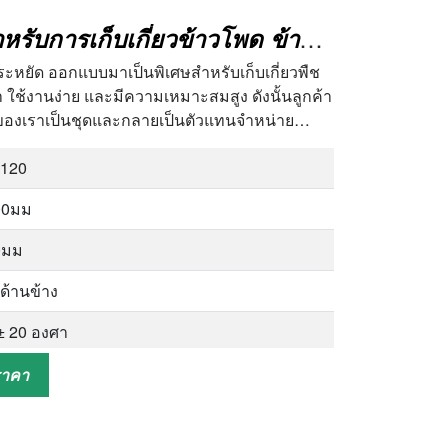
0กก
เครื่องเกี่ยวข้าวขนาดเล็กสำหรับการเก็บเกี่ยวข้าวโพด ข้าว ข้าวสาลี ข้าวฟ่าง หญ้า อัลฟัลฟา
มประหยัด ออกแบบมาเป็นพิเศษสำหรับเก็บเกี่ยวพืช
า ใช้งานง่าย และมีความเหมาะสมสูง ดังนั้นลูกค้า
ือของเราเป็นชุดและกลายเป็นตัวแทนจำหน่าย…
-120
00มม
0มม
ด้านข้าง
± 20 องศา
mu/ชั่วโมง
ราคา
F/6.6 แรงม้า