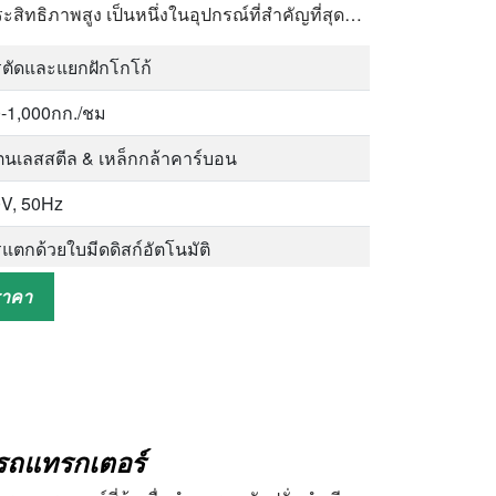
สิทธิภาพสูง เป็นหนึ่งในอุปกรณ์ที่สำคัญที่สุด…
ตัดและแยกฝักโกโก้
-1,000กก./ชม
นเลสสตีล & เหล็กกล้าคาร์บอน
V, 50Hz
แตกด้วยใบมีดดิสก์อัตโนมัติ
โกโก้สด
ราคา
ดันไฟฟ้า, กำลังไฟ, วัสดุเครื่องจักร ฯลฯ
ับรถแทรกเตอร์