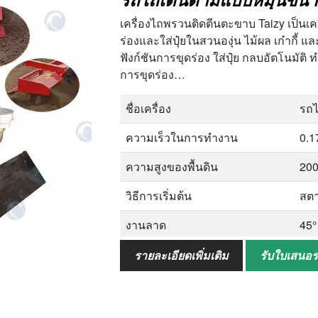
การใช้งาน
ถั่ว
เครื่องไถพรวนติดตีนตะขาบ Taizy เป็นเค
ข้า
ร่องและใส่ปุ๋ยในสวนองุ่น ไม้ผล เก๋ากี้ แ
ฟังก์ชันการขุดร่อง ใส่ปุ๋ย กลบอัตโนมัติ ท
การขุดร่อง…
ชื่อเครื่อง
รถ
ความเร็วในการทำงาน
0.1
ความสูงของพื้นดิน
20
วิธีการเริ่มต้น
สตา
งานลาด
45°
ความกว้างของการไถพรวนแบบ
1,
รายละเอียดเพิ่มเติม
รับใบเสนอ
หมุน
ขนาด
25