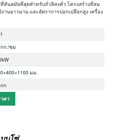
ี่ทันสมัยที่สุดสำหรับถั่วลิสงคั่ว โครงสร้างที่สม
ช้งานยาวนาน และอัตราการปอกเปลือกสูง เครื่อง
-1
กก./ชม
75kW
0×400×1100 มม.
0กก
0กก
ราคา
%
60%
แบบโซ่