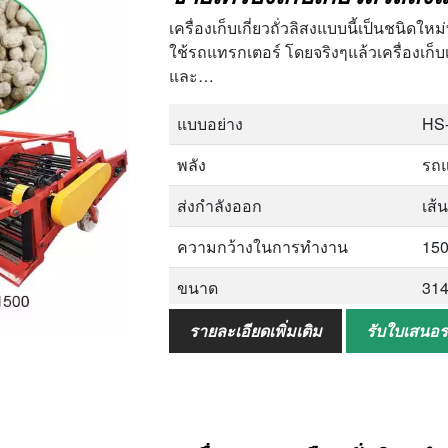
เครื่องเก็บเกี่ยวถั่วลิสงแบบนี้เป็นชนิดใหม
ใช้รถแทรกเตอร์ โดยจริงๆแล้วเครื่องเก็บเก
และ…
แบบอย่าง
HS
พลัง
รถแ
ส่งกำลังออก
เส้
ความกว้างในการทำงาน
15
ขนาด
31
น้ำหนัก
49
รายละเอียดเพิ่มเติม
รับใบเสนอ
Aoolication
ถั่ว