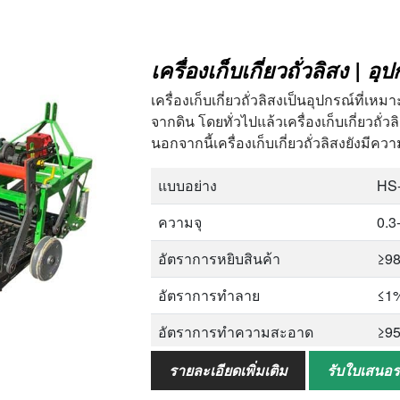
เครื่องเก็บเกี่ยวถั่วลิสง | อุ
เครื่องเก็บเกี่ยวถั่วลิสงเป็นอุปกรณ์ที่
จากดิน โดยทั่วไปแล้วเครื่องเก็บเกี่ยวถั่
นอกจากนี้เครื่องเก็บเกี่ยวถั่วลิสงยังมี
แบบอย่าง
HS
ความจุ
0.3
อัตราการหยิบสินค้า
≥9
อัตราการทำลาย
≤1
อัตราการทำความสะอาด
≥9
น้ำหนัก
28
รายละเอียดเพิ่มเติม
รับใบเสนอ