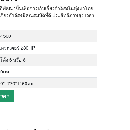
่ที่พัฒนาขึ้นเพื่อการเก็บเกี่ยวถั่วลิสงในทุ่งนาโดย
ี่ยวถั่วลิสงมีคุณสมบัติที่ดี ประสิทธิภาพสูง เวลา
-1500
ทรกเตอร์ ≥80HP
นโค้ง 6 หรือ 8
00มม
40*1770*1150มม
8กก
ราคา
ลิสง/ถั่วลิสง