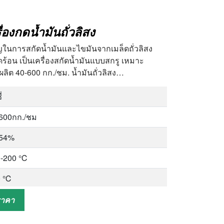
ื่องกดน้ำมันถั่วลิสง
ชาญในการสกัดน้ำมันและไขมันจากเมล็ดถั่วลิสง
ร้อน เป็นเครื่องสกัดน้ำมันแบบสกรู เหมาะ
ลิต 40-600 กก./ชม. น้ำมันถั่วลิสง…
่
600กก./ชม
-54%
0-200 ℃
0 ℃
กดร้อน
ราคา