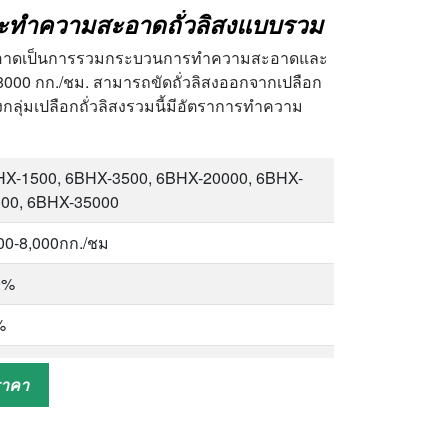
และทำความสะอาดถั่วลิสงแบบรวม
มสะอาดเป็นการรวมกระบวนการทำความสะอาดและ
0-8000 กก./ชม. สามารถขัดถั่วลิสงออกจากเปลือก
งกลุ่มเปลือกถั่วลิสงรวมนี้มีอัตราการทำความ
X-1500, 6BHX-3500, 6BHX-20000, 6BHX-
00, 6BHX-35000
00-8,000กก./ชม
9%
%
.5%
ราคา
%