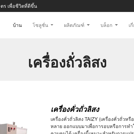
 เพื่อชีวิตที่ดีขึ้น
บ้าน
โซลูชั่น
ผลิตภัณฑ์
บล็อก
เก
เครื่องถั่วลิสง
เครื่องคั่วถั่วลิสง
เครื่องคั่วถั่วลิสง TAIZY (เครื่องคั่วถั่วห
หลาย ออกแบบมาเพื่อการอบหรือการทำให้แ
ควบคุมได้ เครื่องนี้เหมาะสำหรับการแปรรู