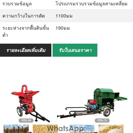
รวบรวมข้อมูล
โปรแกรมรวบรวมข้อมูลสามเหลี่ยม
ความกว้างในการตัด
1100มม
ระยะห่างจากพื้นดินขั้น
190มม
ต่ำ
ปริมาณการให้อาหาร
1.05กก./วินาที
รายละเอียดเพิ่มเติม
รับใบเสนอราคา
ขนาด
3100*1440*1630มม
น้ำหนัก
570กก