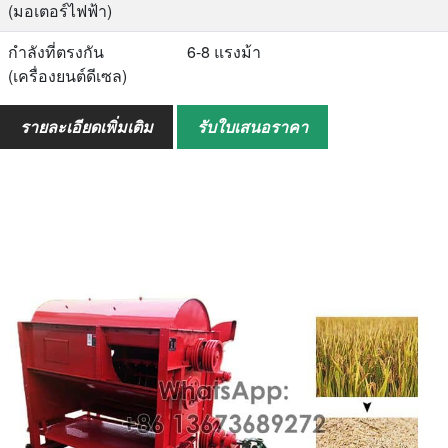
(มอเตอร์ไฟฟ้า)
กำลังที่ตรงกัน
6-8 แรงม้า
(เครื่องยนต์ดีเซล)
ประสิทธิภาพการ
500-800กก./ชม
รายละเอียดเพิ่มเติม
รับใบเสนอราคา
ทำงาน
อัตราการสูญเสีย
≤3.0%
ทั้งหมด
อัตราความเสียหาย
≤1.5%
ทั้งหมด