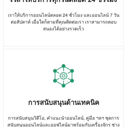
ความลึกของการใส่ปุ๋ย
60-80 มม. (ปรับได้)
เราให้บริการออนไลน์ตลอด 24 ชั่วโมง และออนไลน์ 7 วัน
การเชื่อมโยง
ระบบกันสะเทือนหลังแบบสามจุด
ต่อสัปดาห์ เมื่อใดก็ตามที่คุณติดต่อเรา เราสามารถตอบ
สนองได้อย่างรวดเร็ว
อัตราปุ๋ย
0-420 กก. / เอเคอร์ (ปรับได้)
ประสิทธิภาพการ
4.0-7.5เอเคอร์/ชั่วโมง
ทำงาน
การสนับสนุนด้านเทคนิค
การสนับสนุนวิดีโอ, คำแนะนำออนไลน์, คู่มือ ฯลฯ ชุดการ
สนับสนุนออนไลน์และออฟไลน์มาพร้อมกับเครื่องจักร ช่าง