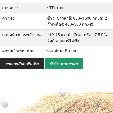
ในการประมวลผลอย่างมากในช่วงเวลาที่มีการใช้งานสูง…
แบบอย่าง
5TD-100
ความจุ
ข้าว, ข้าวสาลี: 800–1500 กก./ชม.;
ถั่วเหลือง: 400–500 กก./ชม.
ความต้องการพลังงาน
≥12-15 แรงม้า ดีเซล หรือ ≥7.5 กิโล
วัตต์ มอเตอร์ไฟฟ้า
ความเร็วเพลาหลัก
รอบต่อนาที 1100
ความเร็วพัดลม
รอบต่อนาที 2500 (พัดลมคู่)
รายละเอียดเพิ่มเติม
รับใบเสนอราคา
น้ำหนัก
น้ำหนัก 300 กก. (ไม่รวมล้อ chassis)
ขนาดโดยรวม
มิติ 2300*1570*1170 มม. (ไม่รวม
ขนาดเครื่องยนต์ดีเซล chassis)
ขนาดบรรจุภัณฑ์
ขนาด 1400*850*1200 มม. (ไม่รวม
ขนาดเครื่องยนต์ดีเซล chassis)