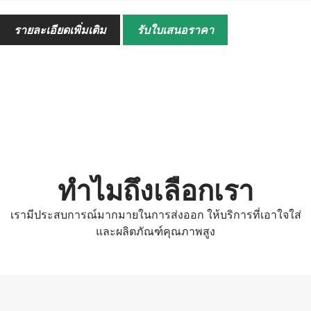
พลัง
13.2-22กิโลวัตต์
รายละเอียดเพิ่มเติม
รับใบเสนอราคา
ระยะห่างระหว่างแถว
160มม
การเปิดส่วนแบ่งการ
ประเภทแผ่นดิสก์คู่
เพาะและการใส่ปุ๋ย
ความลึกของการเพาะ
20-25 มม. (ปรับได้)
ความลึกของการใส่ปุ๋ย
60-80 มม. (ปรับได้)
การเชื่อมโยง
ระบบกันสะเทือนหลังแบบสามจุด
ทำไมถึงเลือกเรา
อัตราปุ๋ย
0-420 กก. / เอเคอร์ (ปรับได้)
เรามีประสบการณ์มากมายในการส่งออก ให้บริการที่เอาใจใส่
และผลิตภัณฑ์คุณภาพสูง
ประสิทธิภาพการ
0.60-1.0เอเคอร์/ชม
ทำงาน
แบบอย่าง
2BXF-12
แถวเพาะ
12