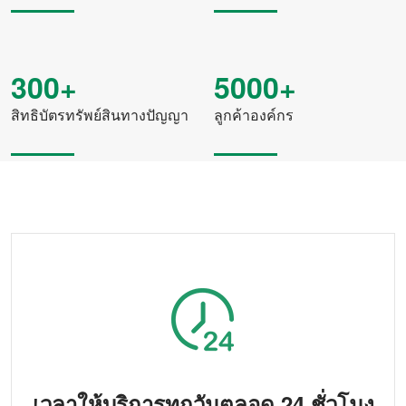
ประสิทธิภาพการ
1.20-1.50เอเคอร์/ชม
ทำงาน
300+
5000+
แบบอย่าง
2BXF-20
สิทธิบัตรทรัพย์สินทางปัญญา
ลูกค้าองค์กร
แถวเพาะ
20
เกินขนาด
1955*3486*1550มม
น้ำหนัก
1200กก
พลัง
95-150 แรงม้า
พลัง
70-110กิโลวัตต์
ระยะห่างระหว่างแถว
150มม
การเปิดส่วนแบ่งการ
ประเภทแผ่นดิสก์คู่
เพาะและการใส่ปุ๋ย
ความลึกของการเพาะ
20-25 มม. (ปรับได้)
เวลาให้บริการทุกวันตลอด 24 ชั่วโมง