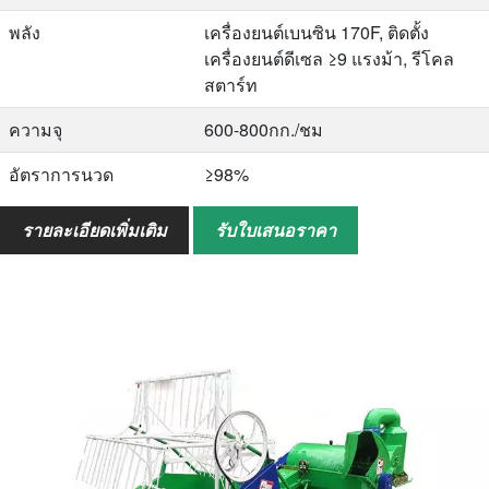
พลัง
เครื่องยนต์เบนซิน 170F, ติดตั้ง
เครื่องยนต์ดีเซล ≥9 แรงม้า, รีโคล
สตาร์ท
ความจุ
600-800กก./ชม
อัตราการนวด
≥98%
อัตราการบดละเอียด
≤2%
รายละเอียดเพิ่มเติม
รับใบเสนอราคา
น้ำหนัก
น้ำหนัก 90 กก. โดยไม่ติดเครื่องยนต์
ขนาดโดยรวม (L*W*H)
1640*1640*1280มม.
QTY/20GP
24 ชิ้น
QTY/40GP
66pcs