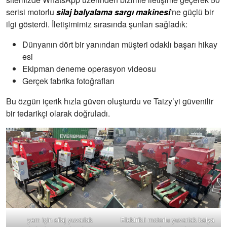
serisi motorlu
silaj balyalama sargı makinesi
'ne güçlü bir
ilgi gösterdi. İletişimimiz sırasında şunları sağladık:
Dünyanın dört bir yanından müşteri odaklı başarı hikay
esi
Ekipman deneme operasyon videosu
Gerçek fabrika fotoğrafları
Bu özgün içerik hızla güven oluşturdu ve Taizy’yi güvenilir
bir tedarikçi olarak doğruladı.
yem için silaj yuvarlak
Elektrikli motorlu yuvarlak balya