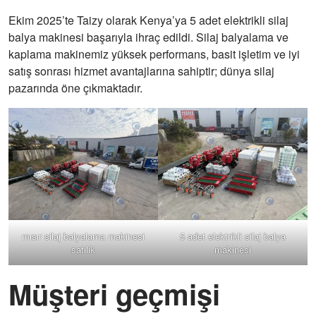
Ekim 2025’te Taizy olarak Kenya’ya 5 adet elektrikli silaj
balya makinesi başarıyla ihraç edildi. Silaj balyalama ve
kaplama makinemiz yüksek performans, basit işletim ve iyi
satış sonrası hizmet avantajlarına sahiptir; dünya silaj
pazarında öne çıkmaktadır.
mısır silaj balyalama makinesi
5 adet elektrikli silaj balya
satılık
makinesi
Müşteri geçmişi