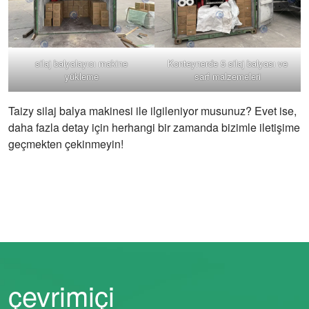
silaj balyalayıcı makine
Konteynerde 5 silaj balyası ve
yükleme
sarf malzemeleri
Taizy silaj balya makinesi ile ilgileniyor musunuz? Evet ise,
daha fazla detay için herhangi bir zamanda bizimle iletişime
geçmekten çekinmeyin!
çevrimiçi