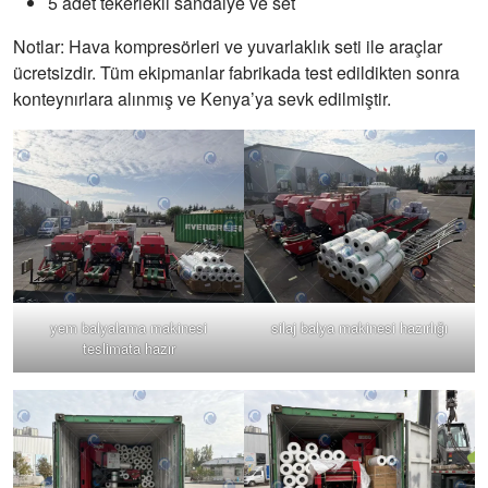
5 adet tekerlekli sandalye ve set
Notlar: Hava kompresörleri ve yuvarlaklık seti ile araçlar
ücretsizdir. Tüm ekipmanlar fabrikada test edildikten sonra
konteynırlara alınmış ve Kenya’ya sevk edilmiştir.
yem balyalama makinesi
silaj balya makinesi hazırlığı
teslimata hazır