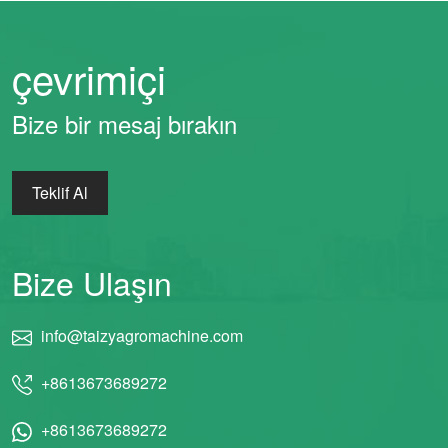
çevrimiçi
Bize bir mesaj bırakın
Teklif Al
Bize Ulaşın
info@taizyagromachine.com
+8613673689272
+8613673689272