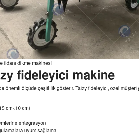
ze fidanı dikme makinesi
izy fideleyici makine
de önemli ölçüde çeşitlilik gösterir. Taizy fideleyici, özel müşter
r. 15 cm×10 cm)
emlerine entegrasyon
uygulamalara uyum sağlama