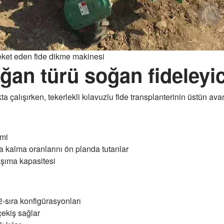
ket eden fide dikme makinesi
oğan türü soğan fideleyi
alışırken, tekerlekli kılavuzlu fide transplanterinin üstün avant
imi
 kalma oranlarını ön planda tutanlar
aşıma kapasitesi
12-sıra konfigürasyonları
çekiş sağlar