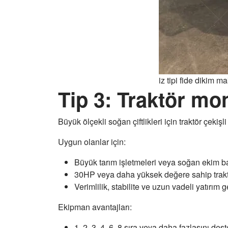
iz tipi fide dikim m
Tip 3: Traktör mo
Büyük ölçekli soğan çiftlikleri için traktör çekişl
Uygun olanlar için:
Büyük tarım işletmeleri veya soğan ekim ba
30HP veya daha yüksek değere sahip traktö
Verimlilik, stabilite ve uzun vadeli yatırım ge
Ekipman avantajları:
1, 2, 3, 4, 6, 8 sıra veya daha fazlasını dest