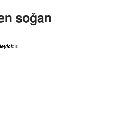
den soğan
leyici
dir.