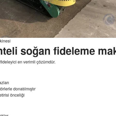
akinesi
nteli soğan fideleme ma
i fideleyici en verimli çözümdür.
zları
rlerle donatılmıştır
tirisi önceliği
ekler