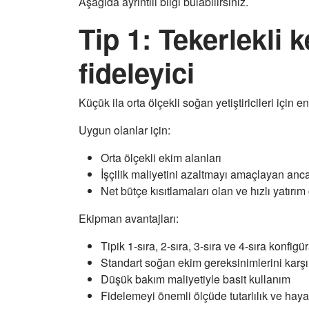
Aşağıda ayrıntılı bilgi bulabilirsiniz.
Tip 1: Tekerlekli
fideleyici
Küçük ila orta ölçekli soğan yetiştiricileri için e
Uygun olanlar için:
Orta ölçekli ekim alanları
İşçilik maliyetini azaltmayı amaçlayan anca
Net bütçe kısıtlamaları olan ve hızlı yatırım 
Ekipman avantajları:
Tipik 1-sıra, 2-sıra, 3-sıra ve 4-sıra konfigü
Standart soğan ekim gereksinimlerini karşıla
Düşük bakım maliyetiyle basit kullanım
Fidelemeyi önemli ölçüde tutarlılık ve hayat