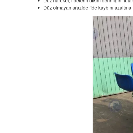
Düz hareket, fidelerin dikim derinliğini tutarl
Düz olmayan arazide fide kaybını azaltma