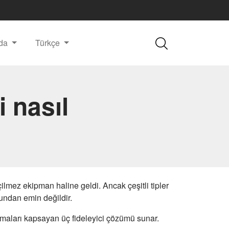
nda
Türkçe
 nasıl
çilmez ekipman haline geldi. Ancak çeşitli tipler
undan emin değildir.
lamaları kapsayan üç fideleyici çözümü sunar.