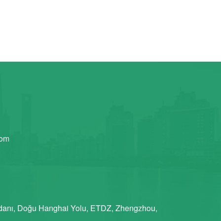
com
anı, Doğu Hanghai Yolu, ETDZ, Zhengzhou,