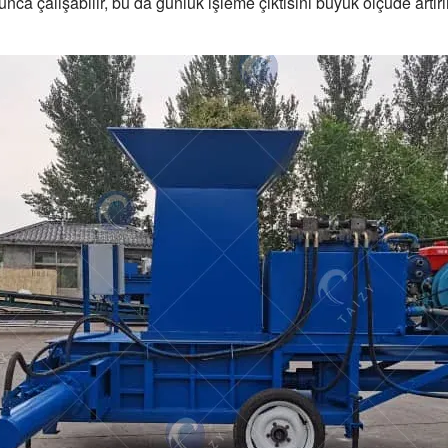
unca çalışabilir, bu da günlük işleme çıktısını büyük ölçüde artırı