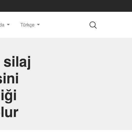
nda
Türkçe
 silaj
ini
iği
lur