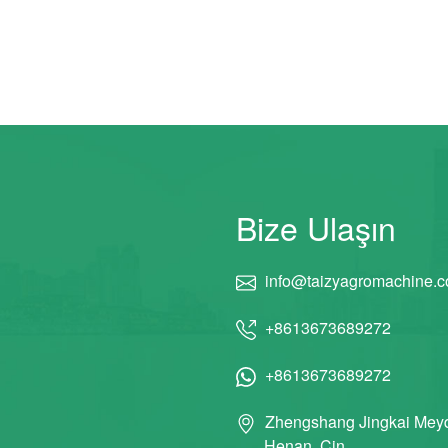
Bize Ulaşın
info@taizyagromachine.
+8613673689272
+8613673689272
Zhengshang Jingkai Meyd
Henan, Çin