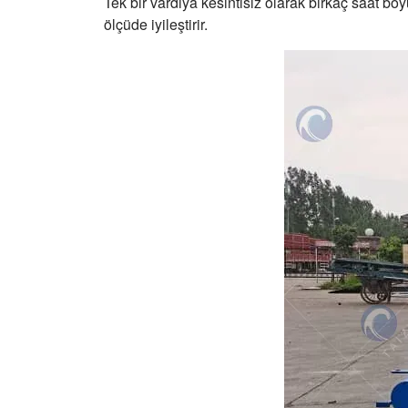
Tek bir vardiya kesintisiz olarak birkaç saat boy
ölçüde iyileştirir.