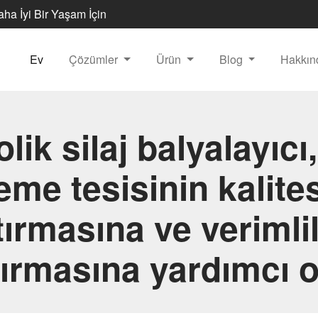
Daha İyi Bir Yaşam İçin
Ev
Çözümler
Ürün
Blog
Hakkı
lik silaj balyalayıcı,
leme tesisinin kalites
tırmasına ve verimlil
tırmasına yardımcı o