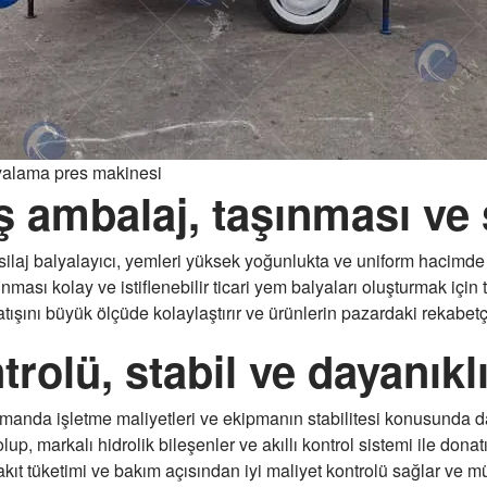
yalama pres makinesi
ş ambalaj, taşınması ve 
laj balyalayıcı, yemleri yüksek yoğunlukta ve uniform hacimde di
ması kolay ve istiflenebilir ticari yem balyaları oluşturmak için 
ışını büyük ölçüde kolaylaştırır ve ürünlerin pazardaki rekabetçili
trolü, stabil ve dayanık
amanda işletme maliyetleri ve ekipmanın stabilitesi konusunda da 
 olup, markalı hidrolik bileşenler ve akıllı kontrol sistemi ile don
akıt tüketimi ve bakım açısından iyi maliyet kontrolü sağlar ve m