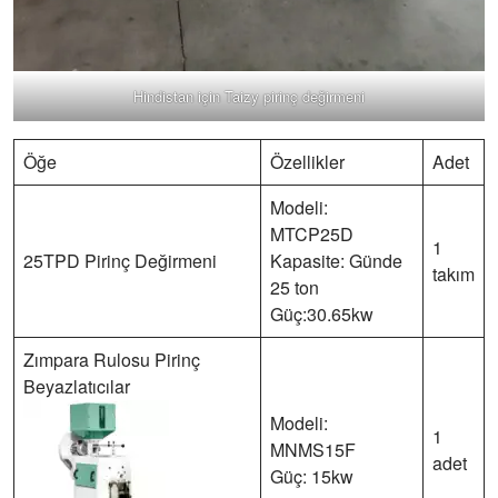
Hindistan için Taizy pirinç değirmeni
Öğe
Özellikler
Adet
Modeli:
MTCP25D
1
25TPD Pirinç Değirmeni
Kapasite: Günde
takım
25 ton
Güç:30.65kw
Zımpara Rulosu Pirinç
Beyazlatıcılar
Modeli:
1
MNMS15F
adet
Güç: 15kw