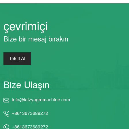
çevrimiçi
Whatsapp
Bize bir mesaj bırakın
Email
Teklif Al
Wechat
Chat
Bize Ulaşın
info@taizyagromachine.com
+8613673689272
+8613673689272