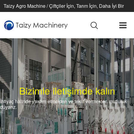
Taizy Agro Machine / Çiftçiler İçin, Tarım İçin, Daha İyi Bir
Yaşam İçin
Bizimle iletişimde kalın
İhtiyaç halinde yardım etmekten ve teklif vermekten mutluluk
duyarız.