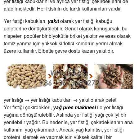
yer fıstığı kabuklarını ve ayrıca yer fıstığı çekirdeklerini de
alabilmektedir. Her ikisinin de farklı kullanımları vardır.
Yer fıstığı kabukları,
yakıt
olarak yer fıstığı kabuğu
peletlerine dönüştürülebilir. Genel olarak konuşursak, bu
nispeten popüler bir biyokütle briket yakıttır ve esas olarak
temiz yanma için yüksek kirletici kömürün yerini almak
üzere kullanılır. Elbette çevre dostu kazan yakıtıdır.
yer fıstığı → yer fıstığı kabukları → yakıt olarak pelet
Yer fıstığı çekirdekleri,
yağ pres makinesi
ile yer fıstığı
yağına dönüştürülebilir. Aslında yer fıstığı yağı çok iyi bir
yenilebilir yağdır. Bu nedenle, yer fıstığı çekirdeklerinin ana
kullanımı yağ çıkarmadır. Ancak, yağ kalıntısı, yer fıstığı
proteini işlemek ve yapmak için yüksek kaliteli bir