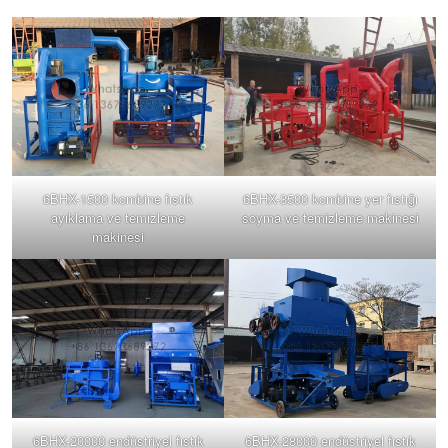
6BHX-1500 kombine fıstık
6BHX-3500 kombine yer fıstığı
ayıklama ve temizleme
soyma ve temizleme makinesi
makinesi
6BHX-20000 endüstriyel fıstık
6BHX-28000 endüstriyel fıstık