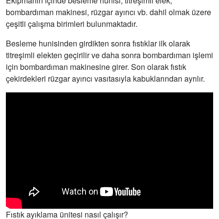
Ekipmanın içinde besleme hunisi, titreşimli elek,
bombardıman makinesi, rüzgar ayırıcı vb. dahil olmak üzere
çeşitli çalışma birimleri bulunmaktadır.
Besleme hunisinden girdikten sonra fıstıklar ilk olarak
titreşimli elekten geçirilir ve daha sonra bombardıman işlemi
için bombardıman makinesine girer. Son olarak fıstık
çekirdekleri rüzgar ayırıcı vasıtasıyla kabuklarından ayrılır.
Fıstık ayıklama ünitesi nasıl çalışır?