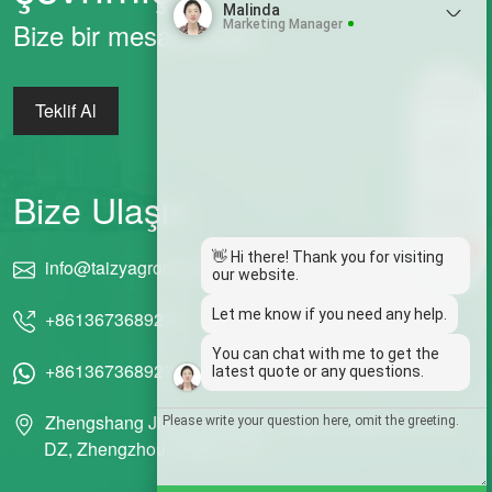
Malinda
Bize bir mesaj bırakın
Marketing Manager
Whatsapp
Teklif Al
Email
Bize Ulaşın
Wechat
1
👋 Hi there! Thank you for visiting
info@taizyagromachine.com
Chat
our website.
Let me know if you need any help.
+8613673689272
You can chat with me to get the
+8613673689272
latest quote or any questions.
Zhengshang Jingkai Meydanı, Doğu Hanghai Yolu, ET
DZ, Zhengzhou, Henan, Çin