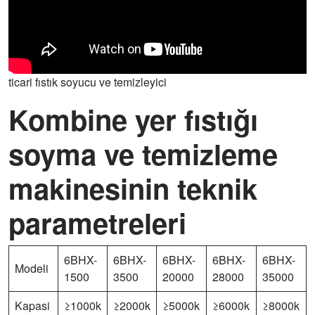
ticari fıstık soyucu ve temizleyici
Kombine yer fıstığı
soyma ve temizleme
makinesinin teknik
parametreleri
6BHX-
6BHX-
6BHX-
6BHX-
6BHX-
Modeli
1500
3500
20000
28000
35000
Kapasi
≥1000k
≥2000k
≥5000k
≥6000k
≥8000k