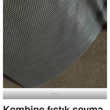
ekran
Kombine fıstık soyma