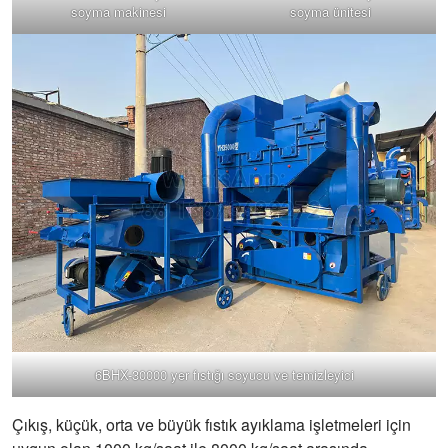
soyma makinesi
soyma ünitesi
6BHX-30000 yer fıstığı soyucu ve temizleyici
Çıkış, küçük, orta ve büyük fıstık ayıklama işletmeleri için