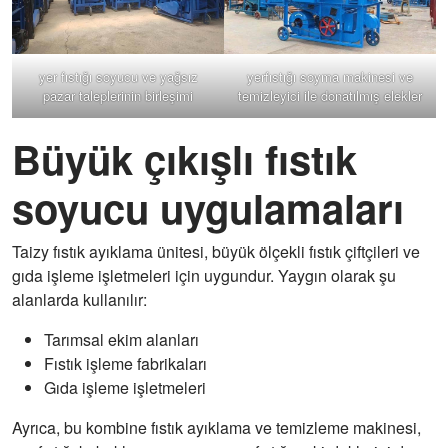
yer fıstığı soyucu ve yağsız
yerfıstığı soyma makinesi ve
pazar taleplerinin birleşimi
temizleyici ile donatılmış elekler
Büyük çıkışlı fıstık
soyucu uygulamaları
Taizy fıstık ayıklama ünitesi, büyük ölçekli fıstık çiftçileri ve
gıda işleme işletmeleri için uygundur. Yaygın olarak şu
alanlarda kullanılır:
Tarımsal ekim alanları
Fıstık işleme fabrikaları
Gıda işleme işletmeleri
Ayrıca, bu kombine fıstık ayıklama ve temizleme makinesi,