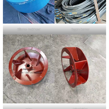
üfleme makinesi
üçgen kemer
rotor
tekerlekler