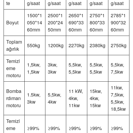
te
g/saat
g/saat
g/saat
g/saat
g/saat
1500*1
2500*1
2650*1
2750*1
2785*1
Boyut
050*14
200*24
690*33
800*33
900*32
60mm
50mm
60mm
60mm
60mm
Toplam
550kg
1200kg
2270kg
2380kg
2750kg
ağırlık
Temizl
1,5kw,
3kw,
5,5kw,
5,5kw,
5,5kw,
eme
1,5kw
3kw
5,5kw
5,5kw
7,5kw
motoru
11kw,
Bomba
11 kW,
15kw,
1.5kw,
5,5kw,
7,5kw,
rdıman
4kw,
4kw,
3kw
4kw
5,5kw,
motoru
11kw
15kw
18,5kw
Temizl
eme
≥99%
≥99%
≥99%
≥99%
≥99%