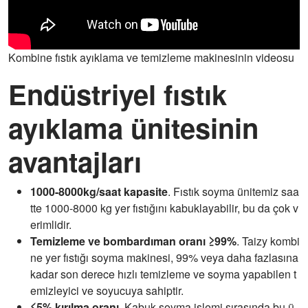
Kombine fıstık ayıklama ve temizleme makinesinin videosu
Endüstriyel fıstık
ayıklama ünitesinin
avantajları
1000-8000kg/saat kapasite
. Fıstık soyma ünitemiz saa
tte 1000-8000 kg yer fıstığını kabuklayabilir, bu da çok v
erimlidir.
Temizleme ve bombardıman oranı ≥99%
. Taizy kombi
ne yer fıstığı soyma makinesi, 99% veya daha fazlasına
kadar son derece hızlı temizleme ve soyma yapabilen t
emizleyici ve soyucuya sahiptir.
≤5% kırılma oranı
. Kabuk soyma işlemi sırasında bu ü