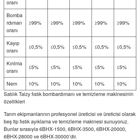
oranı
Bomba
rdıman
≥99%
≥99%
≥99%
≥99%
≥99%
oranı
Kayıp
≤0,5%
≤0,5%
≤0,5%
≤0,5%
≤0,5%
oranı
Kırılma
≤5%
≤5%
≤5%
≤5%
≤5%
oranı
Nem
10%
10%
10%
10%
10%
Satılık Taizy fıstık bombardımanı ve temizleme makinesinin
özellikleri
Tarım ekipmanlarının profesyonel üreticisi ve üreticisi olarak
beş tip fıstık ayıklama ve temizleme makinesi sunuyoruz.
Bunlar sırasıyla 6BHX-1500, 6BHX-3500, 6BHX-20000,
6BHX-28000 ve 6BHX-30000’dir.