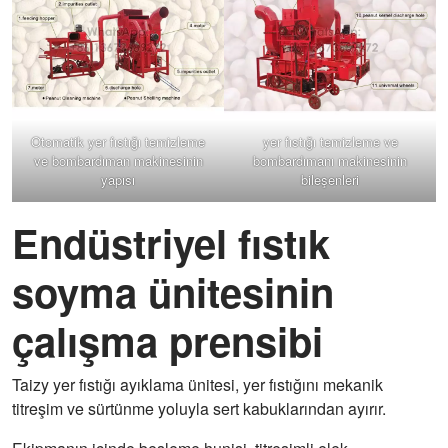
Otomatik yer fıstığı temizleme
yer fıstığı temizleme ve
ve bombardıman makinesinin
bombardımanı makinesinin
yapısı
bileşenleri
Endüstriyel fıstık
soyma ünitesinin
çalışma prensibi
Taizy yer fıstığı ayıklama ünitesi, yer fıstığını mekanik
titreşim ve sürtünme yoluyla sert kabuklarından ayırır.