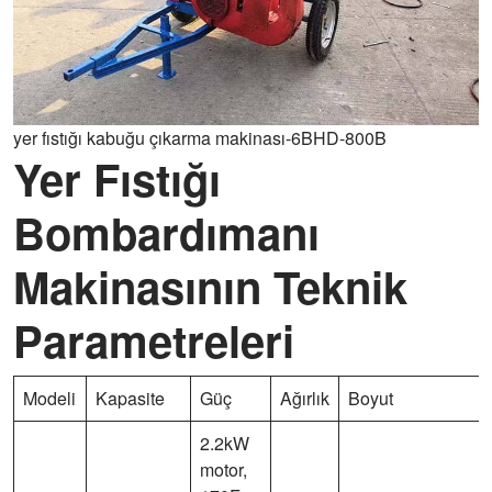
yer fıstığı kabuğu çıkarma makinası-6BHD-800B
Yer Fıstığı
Bombardımanı
Makinasının Teknik
Parametreleri
Modeli
Kapasite
Güç
Ağırlık
Boyut
2.2kW
motor,