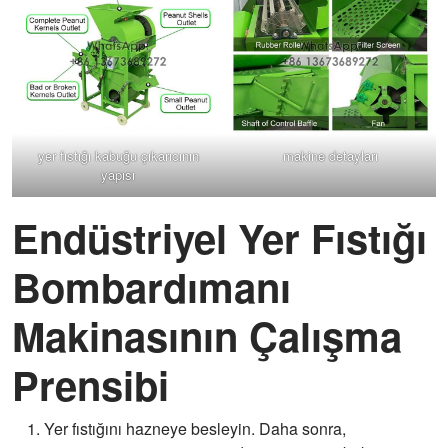
yer fıstığı kabuğu çıkarıcının
makine detayları
yapısı
Endüstriyel Yer Fıstığı
Bombardımanı
Makinasının Çalışma
Prensibi
Yer fıstığını hazneye besleyin. Daha sonra,