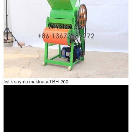
fıstık soyma makinası-TBH-200