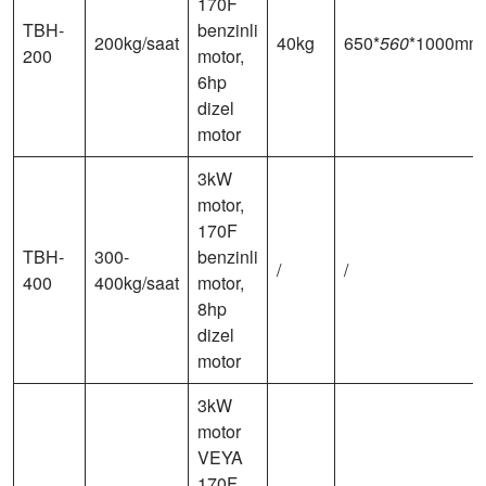
170F
TBH-
benzinli
200kg/saat
40kg
650*
560
*1000mm
200
motor,
6hp
dizel
motor
3kW
motor,
170F
TBH-
300-
benzinli
/
/
400
400kg/saat
motor,
8hp
dizel
motor
3kW
motor
VEYA
170F