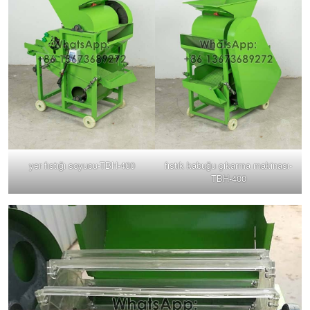
yer fıstığı soyucu-TBH-400
fıstık kabuğu çıkarma makinası-
TBH-400