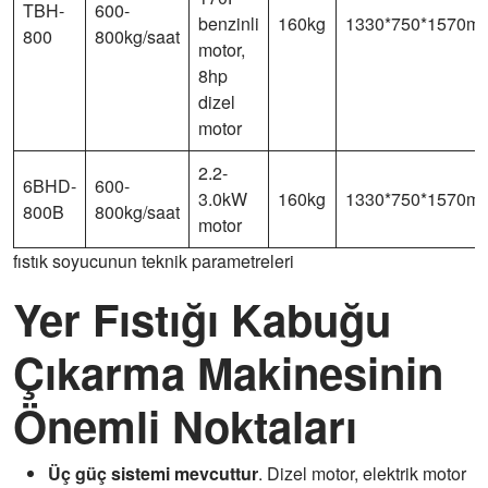
TBH-
600-
benzinli
160kg
1330*750*1570m
800
800kg/saat
motor,
8hp
dizel
motor
2.2-
6BHD-
600-
3.0kW
160kg
1330*750*1570m
800B
800kg/saat
motor
fıstık soyucunun teknik parametreleri
Yer Fıstığı Kabuğu
Çıkarma Makinesinin
Önemli Noktaları
Üç güç sistemi mevcuttur
. Dizel motor, elektrik motor