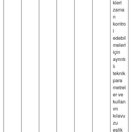
kleri
zama
n
kontro
l
edebil
meleri
için
ayrıntı
lı
teknik
para
metrel
er ve
kullan
ım
kılavu
zu
eşlik