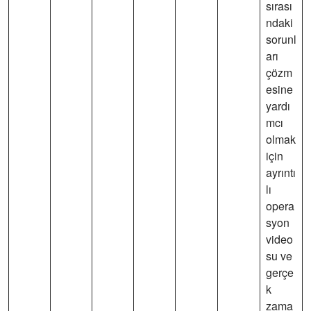
sırası
ndaki
sorunl
arı
çözm
esine
yardı
mcı
olmak
için
ayrıntı
lı
opera
syon
video
su ve
gerçe
k
zama