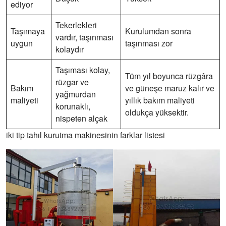
ediyor
Tekerlekleri
Taşımaya
Kurulumdan sonra
vardır, taşınması
uygun
taşınması zor
kolaydır
Taşıması kolay,
Tüm yıl boyunca rüzgâra
rüzgar ve
Bakım
ve güneşe maruz kalır ve
yağmurdan
maliyeti
yıllık bakım maliyeti
korunaklı,
oldukça yüksektir.
nispeten alçak
iki tip tahıl kurutma makinesinin farklar listesi