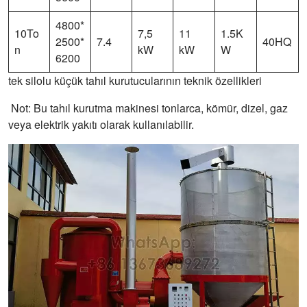
4800*
10To
7,5
11
1.5K
2500*
7.4
40HQ
n
kW
kW
W
6200
tek silolu küçük tahıl kurutucularının teknik özellikleri
Not: Bu tahıl kurutma makinesi tonlarca, kömür, dizel, gaz
veya elektrik yakıtı olarak kullanılabilir.