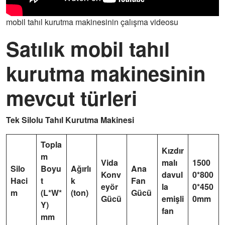
mobil tahıl kurutma makinesinin çalışma videosu
Satılık mobil tahıl
kurutma makinesinin
mevcut türleri
Tek Silolu Tahıl Kurutma Makinesi
Topla
Kızdır
m
Vida
malı
1500
Silo
Boyu
Ağırlı
Ana
Konv
davul
0*800
Haci
t
k
Fan
eyör
la
0*450
m
(L*W*
(ton)
Gücü
Gücü
emişli
0mm
Y)
fan
mm