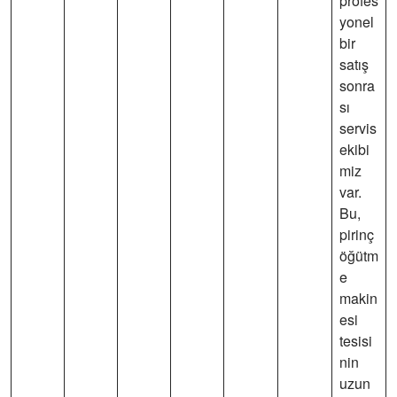
profes
yonel
bir
satış
sonra
sı
servis
ekibi
miz
var.
Bu,
pirinç
öğütm
e
makin
esi
tesisi
nin
uzun