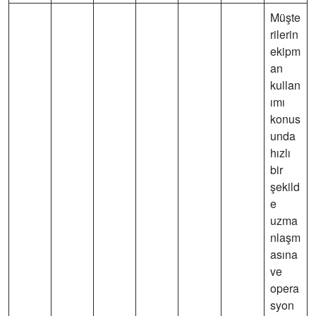
Müşte
rilerin
ekipm
an
kullan
ımı
konus
unda
hızlı
bir
şekild
e
uzma
nlaşm
asına
ve
opera
syon