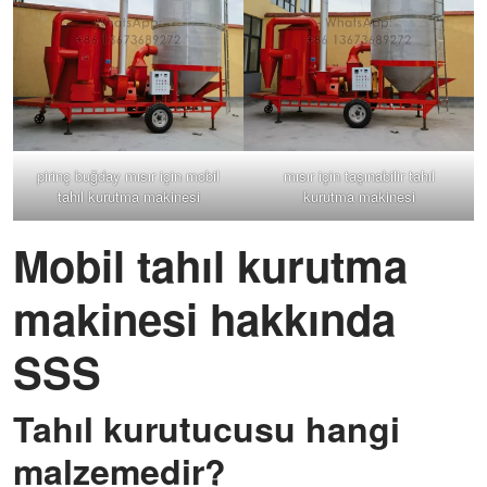
pirinç buğday mısır için mobil
mısır için taşınabilir tahıl
tahıl kurutma makinesi
kurutma makinesi
Mobil tahıl kurutma
makinesi hakkında
SSS
Tahıl kurutucusu hangi
malzemedir?