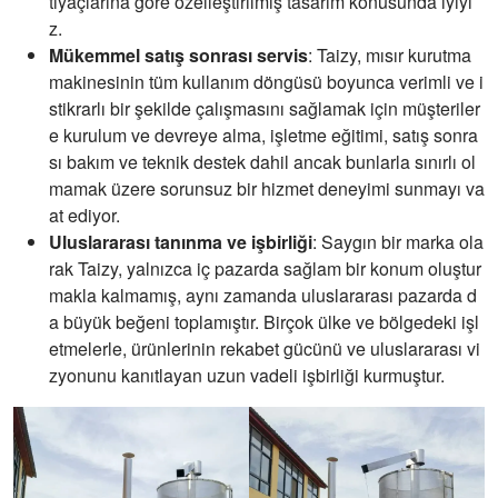
tiyaçlarına göre özelleştirilmiş tasarım konusunda iyiyi
z.
Mükemmel satış sonrası servis
: Taizy, mısır kurutma
makinesinin tüm kullanım döngüsü boyunca verimli ve i
stikrarlı bir şekilde çalışmasını sağlamak için müşteriler
e kurulum ve devreye alma, işletme eğitimi, satış sonra
sı bakım ve teknik destek dahil ancak bunlarla sınırlı ol
mamak üzere sorunsuz bir hizmet deneyimi sunmayı va
at ediyor.
Uluslararası tanınma ve işbirliği
: Saygın bir marka ola
rak Taizy, yalnızca iç pazarda sağlam bir konum oluştur
makla kalmamış, aynı zamanda uluslararası pazarda d
a büyük beğeni toplamıştır. Birçok ülke ve bölgedeki işl
etmelerle, ürünlerinin rekabet gücünü ve uluslararası vi
zyonunu kanıtlayan uzun vadeli işbirliği kurmuştur.