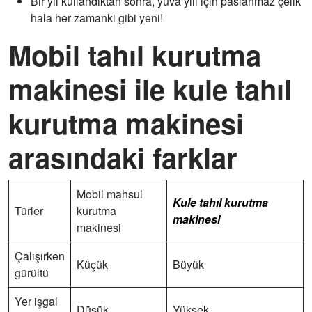
Bir yıl kullandıktan sonra, yuva yılı için paslanmaz çelik
hala her zamanki gibi yeni!
Mobil tahıl kurutma
makinesi ile kule tahıl
kurutma makinesi
arasındaki farklar
Mobil mahsul
Kule tahıl kurutma
Türler
kurutma
makinesi
makinesi
Çalışırken
Küçük
Büyük
gürültü
Yer işgal
Düşük
Yüksek