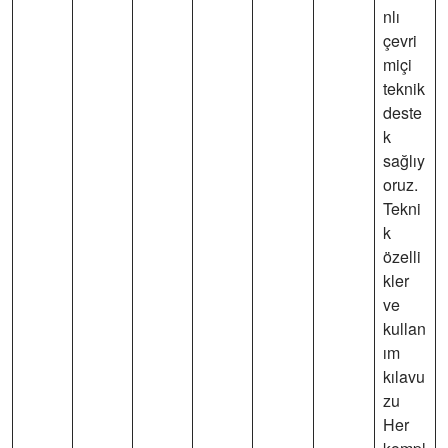
nlı
çevri
miçi
teknik
deste
k
sağlıy
oruz.
Tekni
k
özelli
kler
ve
kullan
ım
kılavu
zu
Her