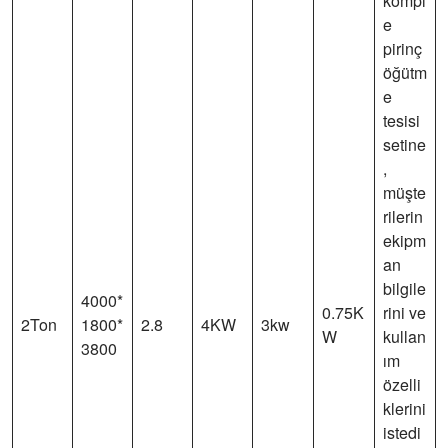
kompl
e
pirinç
öğütm
e
tesisi
setine
,
müşte
rilerin
ekipm
an
bilgile
4000*
0.75K
rini ve
2Ton
1800*
2.8
4KW
3kw
W
kullan
3800
ım
özelli
klerini
istedi