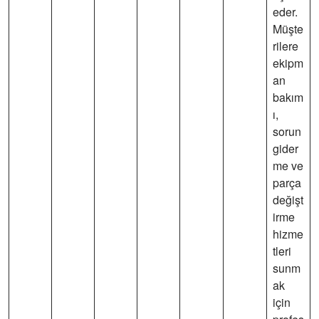
eder.
Müşte
rilere
ekipm
an
bakım
ı,
sorun
gider
me ve
parça
değişt
irme
hizme
tleri
sunm
ak
için