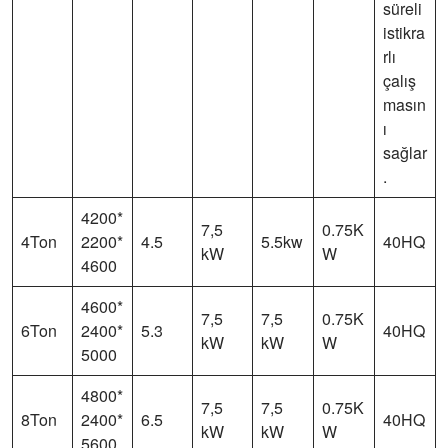
süreli
istikra
rlı
çalış
masın
ı
sağlar
.
4200*
7,5
0.75K
4Ton
2200*
4.5
5.5kw
40HQ
kW
W
4600
4600*
7,5
7,5
0.75K
6Ton
2400*
5.3
40HQ
kW
kW
W
5000
4800*
7,5
7,5
0.75K
8Ton
2400*
6.5
40HQ
kW
kW
W
5600