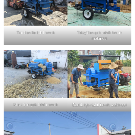
Traction ile tahıl tırmık
Taizy'den çok tahıllı tırmık
makinesi
Mısır için çok tahıllı tırmık
Darılık için tahıl tırmık makinesi