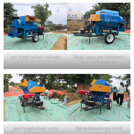
çok ürünlü harman makinesi
Satışa uygun çok fonksiyonlu
tahıl tırmık makinesi
yeni tip çok amaçlı tırmık
Çok fonksiyonlu tahıl tırmık
makinesi
makinesi