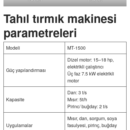
Tahıl tırmık makinesi
parametreleri
Modeli
MT-1500
Dizel motor: 15–18 hp,
elektrikli çalıştırıcı
Güç yapılandırması
Üç faz 7.5 kW elektrikli
motor
Darı: 3 t/s
Kapasite
Mısır: 5t/h
Pirinc/ buğday: 2 t/s
Mısır, darı, sorgum, soya
Uygulamalar
fasulyesi, pirinç, buğday