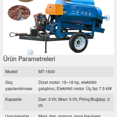
Ürün Parametreleri
Modeli
MT-1500
Güç
Dizel motor: 15–18 hp, elektrikli
yapılandırması
çalıştırıcı; Elektrikli motor: Üç faz 7.5 kW
Kapasite
Darı: 3 t/h; Mısır: 5 t/h; Pirinç/Buğday: 2
t/h
Uygulamalar
Mısır, darı, sorgum, soya fasulyesi,