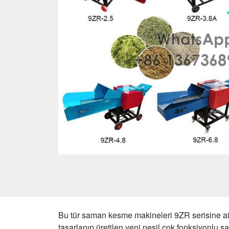
Bu tür saman kesme makineleri 9ZR serisine aitti
tasarlanıp üretilen yeni nesil çok fonksiyonlu s