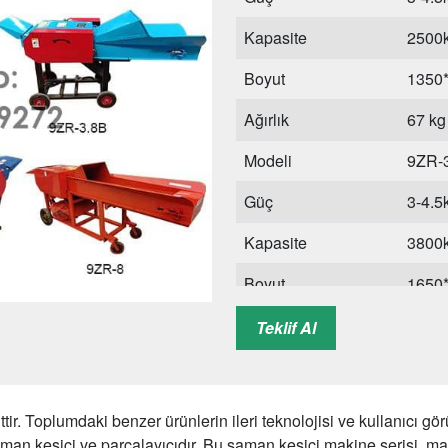
Kapasite
2500k
Boyut
1350
Ağırlık
67 kg
Modeli
9ZR-
Güç
3-4.
Kapasite
3800k
Boyut
1650
Ağırlık
88 kg
Teklif Al
r. Toplumdaki benzer ürünlerin ileri teknolojisi ve kullanıcı gö
aman kesici ve parçalayıcıdır. Bu saman kesici makine serisi, ma