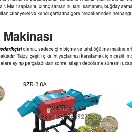
ptir. Mısır saplarını, pirinç samanını, tahıl samanını, buğday sama
anıcılar yerel ve kendi şartlarına göre modellerinden herhangi bir
e Makinası
tedarikçisi
olarak, sadece çim biçme ve tahıl öğütme makineler
ktadır. Taizy, çeşitli çıktı ihtiyaçlarınızı karşılamak için çeşit
alara ayırıp parçaladıktan sonra, silajın depolama süresini uza