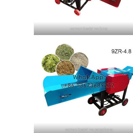
saman kesici ve kırıcı
saman kesici ve parçalayıcı