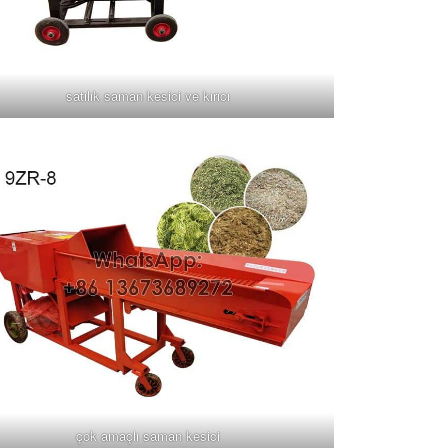
satılık saman kesici ve kırıcı
çok amaçlı saman kesici