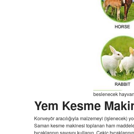
beslenecek hayva
Yem Kesme Makina
Konveyör aracılığıyla malzemeyi (işlenecek) y
Saman kesme makinesi toplanan ham maddeleri y
bıçaklarının sayısını kullanın. Çekiç bıçakların