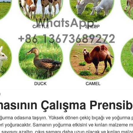
n
sının Çalışma Prensib
oğurma odasına taşıyın. Yüksek dönen çekiç bıçağı ve yoğurma p
oğuracaktır. Samanın yoğurma etkisini ve kırılan malzeme mikt
ın sayısını azaltın, çıkış samanı daha uzun olacak ve kırılan malz