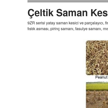
Çeltik Saman Kes
9ZR serisi yatay saman kesici ve parçalayıcı, fi
fıstık asması, pirinç samanı, fasulye samanı, mı