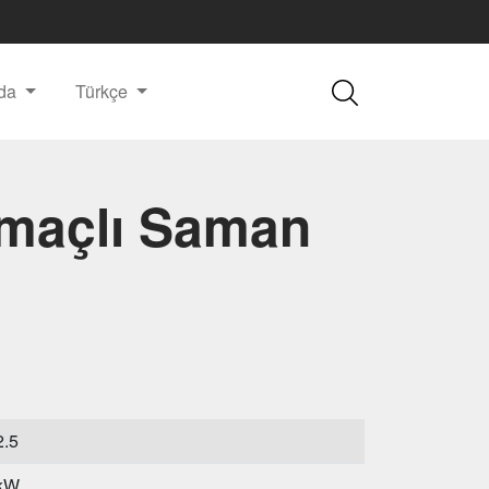
nda
Türkçe
maçlı Saman
2.5
5kW