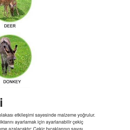
i
lakası etkileşimi sayesinde malzeme yoğrulur.
arını ayarlamak için ayarlanabilir çekiç
eme azalacaktır; Çekiç bıçaklarının sayısı