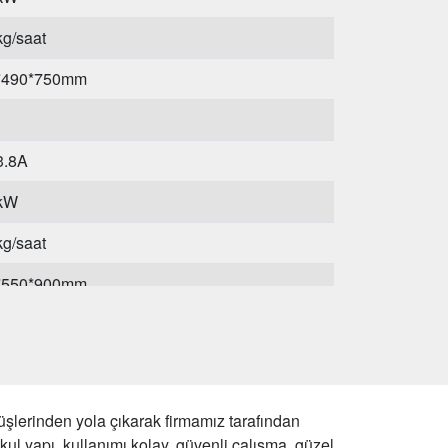
g/saat
*490*750mm
3.8A
5kW
g/saat
*550*900mm
rüşlerinden yola çıkarak firmamız tarafından
kul yapı, kullanımı kolay, güvenli çalışma, güzel