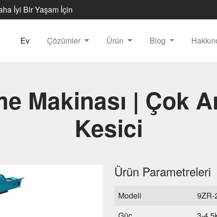
Daha İyi Bir Yaşam İçin
Ev
Çözümler
Ürün
Blog
Hakkı
e Makinası | Çok A
Kesici
Ürün Parametreleri
Modeli
9ZR-
Güç
3-4.