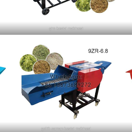
çim kesici makinesi
çeltik saman kesici makinesi