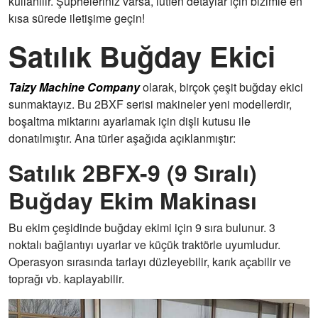
kullanılır. Şüpheleriniz varsa, lütfen detaylar için bizimle en
Tohumlama
12
kısa sürede iletişime geçin!
satırları
Satılık Buğday Ekici
Aşırı boyut
1630*2250*1100mm
Ağırlık
360kg
Taizy Machine Company
olarak, birçok çeşit buğday ekici
sunmaktayız. Bu 2BXF serisi makineler yeni modellerdir,
Güç
35-70hp
boşaltma miktarını ayarlamak için dişli kutusu ile
donatılmıştır. Ana türler aşağıda açıklanmıştır:
Güç
25,7-36,7 kW
Satılık 2BFX-9 (9 Sıralı)
Satır aralığı
150mm
Buğday Ekim Makinası
Ekim ve
Çift diskli türleri
gübrelemede
Bu ekim çeşidinde buğday ekimi için 9 sıra bulunur. 3
açılış payı
noktalı bağlantıyı uyarlar ve küçük traktörle uyumludur.
Operasyon sırasında tarlayı düzleyebilir, karık açabilir ve
Ekim derinliği
20-25mm(ayarlanabilir)
toprağı vb. kaplayabilir.
Gübreleme
60-80mm(ayarlanabilir)
derinliği