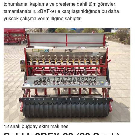
Satır aralığı
150mm
tohumlama, kaplama ve presleme dahil tüm görevler
tamamlanabilir. 2BXF-9 ile karşılaştırıldığında bu daha
Ekim ve
Çift diskli türleri
yüksek çalışma verimliliğine sahiptir.
gübrelemede
açılış payı
Ekim derinliği
20-25mm(ayarlanabilir)
Gübreleme
60-80mm(ayarlanabilir)
derinliği
Bağlantı
Üç noktalı arka süspansiyon
Gübre oranı
0-420kg/dönüm (ayarlanabilir)
Çalışma
4,0-7,5 dönüm/saat
verimliliği
12 sıralı buğday ekim makinesi