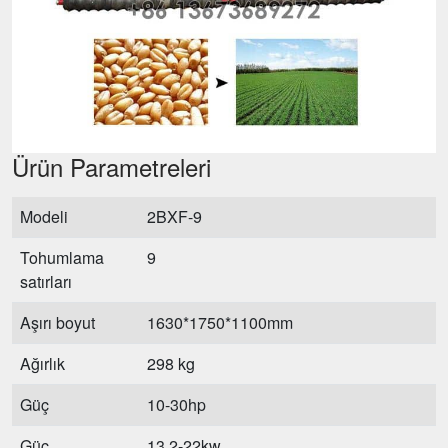
Ürün Parametreleri
Modeli
2BXF-9
Tohumlama
9
satırları
Aşırı boyut
1630*1750*1100mm
Ağırlık
298 kg
Güç
10-30hp
Güç
13.2-22kw