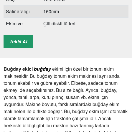
Satır aralığı
160mm
Ekim ve
Çift diskli türleri
gübrelemede
açılış payı
Teklif Al
Ekim derinliği
20-25mm(ayarlanabilir)
Gübreleme
60-80mm(ayarlanabilir)
Buğday ekici
derinliği
buğday
ekimi için özel bir tohum ekim
makinesidir. Bu buğday tohum ekim makinesi aynı anda
Bağlantı
Üç noktalı arka süspansiyon
tohum ekebilir ve gübreleyebilir. Elbette, sadece tohum
ekmeyi de seçebilirsiniz. Bu size bağlı. Ayrıca, buğday,
Gübre oranı
0-420kg/dönüm (ayarlanabilir)
yonca, tahıl, arpa, kuru pirinç, susam vb. ekimi için
uygundur. Makine boyutu, farklı sıralardaki buğday ekim
Çalışma
0,60-1,0 dönüm/saat
makineleri ile birlikte değişir. Bu, buğday ekim işini otomatik
verimliliği
olarak tamamlamak için traktörle çalışmalıdır. Ancak
Modeli
2BXF-12
herkesin bildiği gibi, bu makine hazırlanmış tarlada