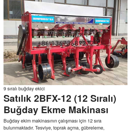
Bağlantı
Üç noktalı arka süspansiyon
Gübre oranı
0-420kg/dönüm (ayarlanabilir)
Çalışma
1.20-1.50 dönüm/saat
verimliliği
Modeli
2BXF-20
Tohumlama
20
satırları
Aşırı boyut
1955*3486*1550mm
9 sıralı buğday ekici
Satılık 2BFX-12 (12 Sıralı)
Ağırlık
1200kg
Buğday Ekme Makinası
Güç
95-150hp
Güç
70-110kw
Buğday ekim makinasının çalışması için 12 sıra
bulunmaktadır. Tesviye, toprak açma, gübreleme,