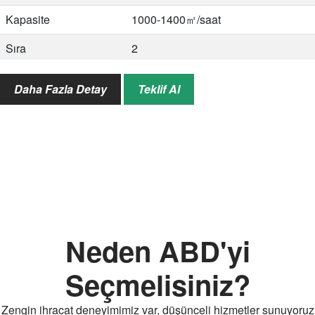
Kapasite
1000-1400㎡/saat
Sıra
2
Güç
4.05kW
Daha Fazla Detay
Teklif Al
Modeli
2ZBZ-4
Bitki aralığı
200-500mm
Satır aralığı
150-300mm
Kapasite
1400-2000㎡/saat
Sıra
4
Neden ABD'yi
Güç
4.05kW
Seçmelisiniz?
Zengin ihracat deneyimimiz var, düşünceli hizmetler sunuyoruz