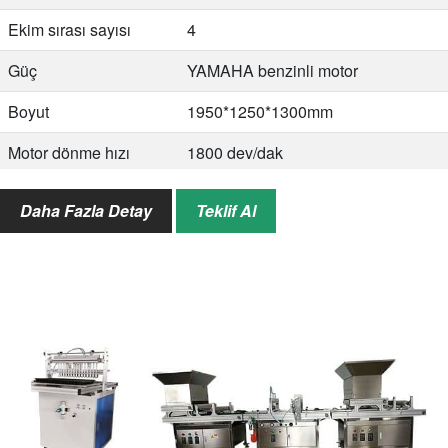
Ekim sırası sayısı
4
Güç
YAMAHA benzinli motor
Boyut
1950*1250*1300mm
Motor dönme hızı
1800 dev/dak
Satırdan Satıra Mesafe
300 mm
Daha Fazla Detay
Teklif Al
Bitkiden Bitkiye
120/140/160/180/210mm
Mesafe
Ekim verimliliği
0,5 Dönüm/saat
Brüt ağırlık
165 kilo