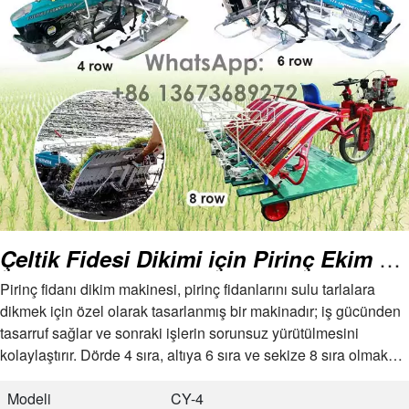
Ağırlık
190kg
Çeltik Fidesi Dikimi için Pirinç Ekim Makinesi
Pirinç fidanı dikim makinesi, pirinç fidanlarını sulu tarlalara
dikmek için özel olarak tasarlanmış bir makinadır; iş gücünden
tasarruf sağlar ve sonraki işlerin sorunsuz yürütülmesini
kolaylaştırır. Dörde 4 sıra, altıya 6 sıra ve sekize 8 sıra olmak
üzere üç tip pirinç fidanı dikim makinemiz vardır. 4 sıra ve 6
sıra…
Modeli
CY-4