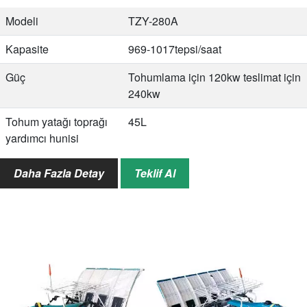
Modeli
TZY-280A
Kapasite
969-1017tepsi/saat
Güç
Tohumlama için 120kw teslimat için
240kw
Tohum yatağı toprağı
45L
yardımcı hunisi
Tohum hunisi
30 litre
Daha Fazla Detay
Teklif Al
Tohum yatağı toprağı
45L
yardımcı hunisi
Ekim miktarı (Hibrit
95~304,5g/tepsi
pirinç)
Boyut
6830*460*1020mm