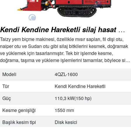
Kendi Kendine Hareketli silaj hasat makinesi
Taizy yem biçme makinesi, özellikle mısır sapları, fil dişi otu,
naiper otu ve Sudan otu gibi silaj bitkilerini kesmek, doğramak
ve yüklemek için tasarlanmıştır. Tek bir işlemde kesme,
doğrama, taşıma ve yükleme işlemlerini tamamlar, böylece silaj
toplama verimliliğini önemli ölçüde artırır…
Modeli
4QZL-1600
Tür
Kendi Kendine Hareketli
Güç
110,3 kW(150 hp)
Kesme genişliği
1550 mm
Başlık kesim tipi
Disk kesici