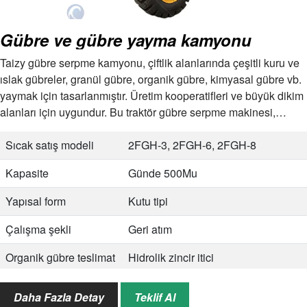
Gübre ve gübre yayma kamyonu
Taizy gübre serpme kamyonu, çiftlik alanlarında çeşitli kuru ve
ıslak gübreler, granül gübre, organik gübre, kimyasal gübre vb.
yaymak için tasarlanmıştır. Üretim kooperatifleri ve büyük dikim
alanları için uygundur. Bu traktör gübre serpme makinesi,
PTO…
Sıcak satış modeli
2FGH-3, 2FGH-6, 2FGH-8
Kapasite
Günde 500Mu
Yapısal form
Kutu tipi
Çalışma şekli
Geri atım
Organik gübre teslimat
Hidrolik zincir itici
yöntemi
Daha Fazla Detay
Teklif Al
Dağıtım cihazı tipi
Arka çift disk