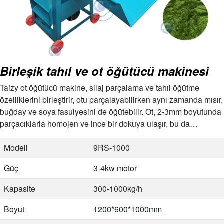
Birleşik tahıl ve ot öğütücü makinesi
Taizy ot öğütücü makine, silaj parçalama ve tahıl öğütme
özelliklerini birleştirir, otu parçalayabilirken aynı zamanda mısır,
buğday ve soya fasulyesini de öğütebilir. Ot, 2-3mm boyutunda
parçacıklarla homojen ve ince bir dokuya ulaşır, bu da
domuzlara yem vermek için idealdir,…
Modeli
9RS-1000
Güç
3-4kw motor
Kapasite
300-1000kg/h
Boyut
1200*600*1000mm