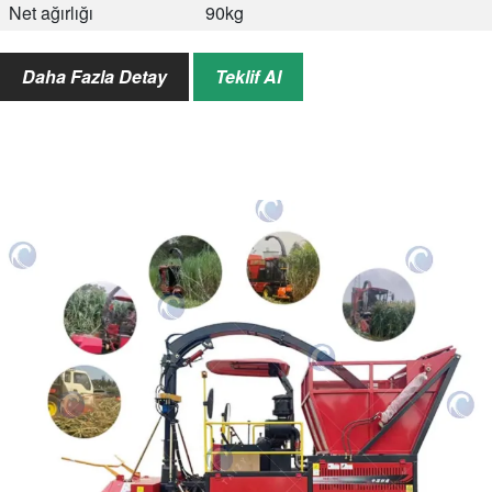
Net ağırlığı
90kg
Nihai ürün boyutu
2-3mm
Daha Fazla Detay
Teklif Al
Uygulanabilir
Napier otu, mısır sapları, saman, ot,
malzemeler
tahıllar, mısır, soya fasulyesi, vb.
Uygulanabilir
Kümes hayvanları, domuzlar,
hayvanlar
tavuklar, ördekler, kazlar vb.