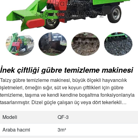
İnek çiftliği gübre temizleme makinesi
Taizy gübre temizleme makinesi, büyük ölçekli hayvancılık
işletmeleri, örneğin sığır, süt ve koyun çiftlikleri için gübre
temizleme, taşıma ve kendi kendine boşaltma fonksiyonlarıyla
tasarlanmıştır. Dizel güçle çalışan üç veya dört tekerlekli
kamyonlarla çalışır, hayvan gübresini verimli bir şekilde işler…
Modeli
QF-3
Araba hacmi
3m³