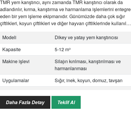
TMR yem karıştırıcı, aynı zamanda TMR karıştırıcı olarak da
adlandırılır, kırma, karıştırma ve harmanlama işlemlerini entegre
eden bir yem işleme ekipmanıdır. Günümüzde daha çok sığır
çiftlikleri, koyun çiftlikleri ve diğer hayvan çiftliklerinde kullanılır.
Farklı hacimlere göre…
Modeli
Dikey ve yatay yem karıştırıcısı
Kapasite
5-12 m³
Makine işlevi
Silajın kırılması, karıştırılması ve
harmanlanması
Uygulamalar
Sığır, inek, koyun, domuz, tavşan
Hizmet
Satış sonrası servis, özelleştirme
hizmeti vb.
Daha Fazla Detay
Teklif Al
Garanti süresi
12 ay
Sipariş süreci
İletişim→Makine hakkında bilgi
edinin→makine tipine karar