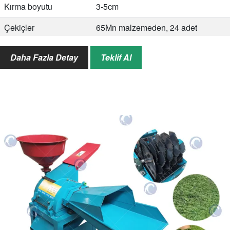
Kırma boyutu
3-5cm
Çekiçler
65Mn malzemeden, 24 adet
Varil boyutu
Üst çap. 2.1m, alt çap. 1.85m,
Daha Fazla Detay
Teklif Al
yükseklik 0.9m
Genel boyut
3100*2600*2100mm
Ağırlık
1200kg