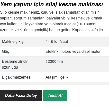
Yem yapımı için silaj kesme makinası
Silo kesme makinemiz, kuru ve ıslak samanlar, otlar, mısır
sapları, sorgum samanları, balyalar vb. yi kesmek ve kırmak
için kullanılır. Hayvanlara yem olarak ince ot (10-180mm
uzunluk ve ≤10mm genişlik) haline getirir. Kapasitesi 4t/h ile
15t/h arasında değişir…
Makine çıkışı
4-15 ton/saat
Güç
Elektrik motoru veya dizel motor
Besleme zinciri
≥2300mm
uzunluğu
Bıçak malzemesi
Alaşımlı çelik
Kesilecek malzemeler
Kuru ve ıslak saplar, çimen, saman,
saman vb.
Daha Fazla Detay
Teklif Al
Nihai ürün boyutu
10-180 mm uzunluk ve ≤10 mm
genişlik