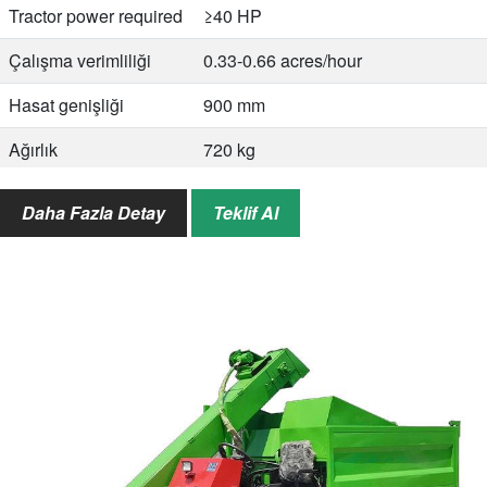
Tractor power required
≥40 HP
Çalışma verimliliği
0.33-0.66 acres/hour
Hasat genişliği
900 mm
Ağırlık
720 kg
Working dimensions
3870 × 2810 × 3720 mm
Daha Fazla Detay
Teklif Al
(L×W×H)
Packaging dimensions
2000 × 1800 × 1500 mm
(L×W×H)
Drive type
Tractor PTO (side-mounted)