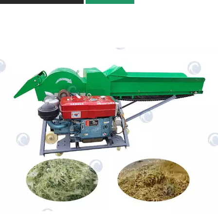
Dağıtım genişliği
≥5m
Uygulanabilir gübre ve
Kuru ve ıslak gübre, granül gübre,
gübre
organik gübre, kimyasal gübre vb.