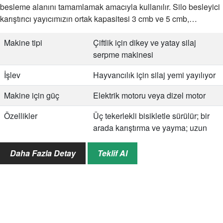
besleme alanını tamamlamak amacıyla kullanılır. Silo besleyici
karıştırıcı yayıcımızın ortak kapasitesi 3 cmb ve 5 cmb,…
Makine tipi
Çiftlik için dikey ve yatay silaj
serpme makinesi
İşlev
Hayvancılık için silaj yemi yayılıyor
Makine için güç
Elektrik motoru veya dizel motor
Özellikler
Üç tekerlekli bisikletle sürülür; bir
arada karıştırma ve yayma; uzun
servis ömrü
Daha Fazla Detay
Teklif Al
Hizmet
Satış sonrası servis; özelleştirme
hizmeti; çevrimiçi hizmet; manul,
video vb. ekleyin.
Garanti
12 ay