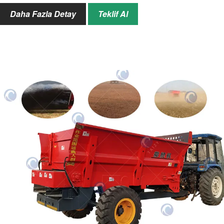
iz genişliği
350 mm
Daha Fazla Detay
Teklif Al
iz temas uzunluğu
1400 mm
Çalışma hız aralığı
1-3 km/sa
Tasarım kesim
15 mm
uzunluğu
Saklama kutusu
3,1 m³
Makine çalışma
5200×1680×4200 mm
sırasında boyut