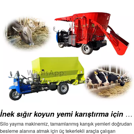
verin→Depozito ödeyin→Makine
üretimini bitirin→Ödeme
bakiyesi→Hedefe sevkiyat
İnek sığır koyun yemi karıştırma için silaj serpme makinesi
Silo yayma makinemiz, tamamlanmış karışık yemleri doğrudan
besleme alanına atmak için üç tekerlekli araçla çalışan