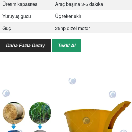
Üretim kapasitesi
Araç başına 3-5 dakika
Yürüyüş gücü
Üç tekerlekli
Güç
25hp dizel motor
Boyut
4500*1450*2450mm
Daha Fazla Detay
Teklif Al
Uygulamalar
Sığır, inek, süt, koyun çiftlikleri