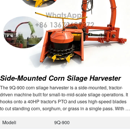
Side-Mounted Corn Silage Harvester
The 9Q-900 corn silage harvester is a side-mounted, tractor-
driven machine built for small-to-mid-scale silage operations. It
hooks onto a 40HP tractor's PTO and uses high-speed blades
to cut standing corn, sorghum, or grass in a single pass. With a
900mm…
Modeli
9Q-900