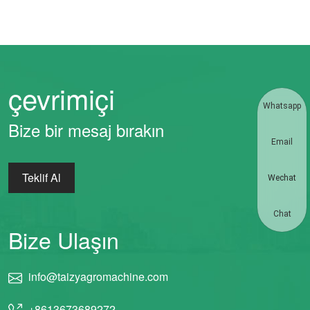
çevrimiçi
Whatsapp
Bize bir mesaj bırakın
Email
Teklif Al
Wechat
Chat
Bize Ulaşın
info@taizyagromachine.com
+8613673689272