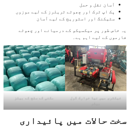
آسان نقل و حمل
پک اپ ٹرک اور چھوٹے ٹریلرز کے لیے موزوں
سٹیکنگ اور اسٹوریج کے لیے آسان
یہ خاص طور پر میکسیکو کے درمیانے اور چھوٹے
فارموں کے لیے اہم ہے۔
فیکٹری میں نیا خوارک گول
مکئی کے سلج کے بیلز
بیلر
سخت حالات میں پائیداری