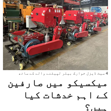
4 سیٹ ڈیزل خوارک بیلر لپیٹنے والے کے ساتھ
میکسیکو میں صارفین
کے اہم خدشات کیا
ہیں؟