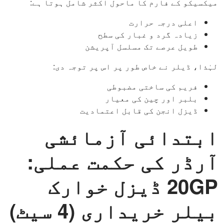
میکسیکو کے فارم کا ماحول اکثر شامل ہوتا ہے:
اعلی درجہ حرارت
زیادہ گرد و غبار کی سطح
طویل عرصے تک مسلسل آپریشن
لہٰذا، ڈیلر نے خاص طور پر اس پر توجہ دی:
فریم کی ساختی مضبوطی
بلبر اور چین کی معیار
ڈیزل انجن کی قابل اعتمادیت
ابتدائی آزمائشی
آرڈر کی حکمت عملی:
20GP ڈیزل خوارک
بیلر خریداری (4 سیٹ)