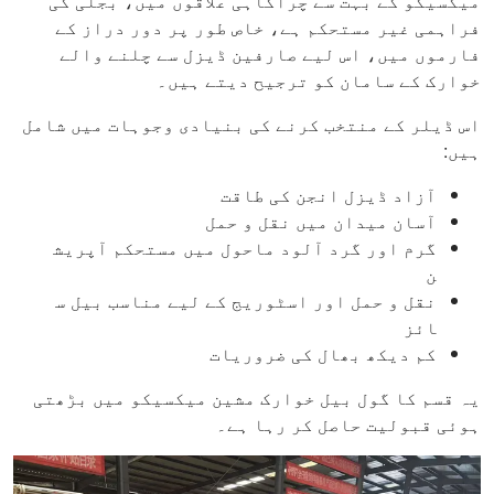
میکسیکو کے بہت سے چراگاہی علاقوں میں، بجلی کی
فراہمی غیر مستحکم ہے، خاص طور پر دور دراز کے
فارموں میں، اس لیے صارفین ڈیزل سے چلنے والے
خوارک کے سامان کو ترجیح دیتے ہیں۔
اس ڈیلر کے منتخب کرنے کی بنیادی وجوہات میں شامل
ہیں:
آزاد ڈیزل انجن کی طاقت
آسان میدان میں نقل و حمل
گرم اور گرد آلود ماحول میں مستحکم آپریش
ن
نقل و حمل اور اسٹوریج کے لیے مناسب بیل س
ائز
کم دیکھ بھال کی ضروریات
یہ قسم کا گول بیل خوارک مشین میکسیکو میں بڑھتی
ہوئی قبولیت حاصل کر رہا ہے۔