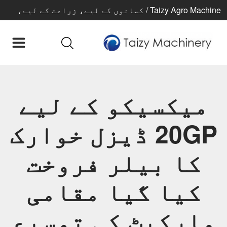
Taizy Agro Machine / کسانوں کے لیے، زراعت کے لیے،
بہتر زندگی کے لیے
میکسیکو کے لیے
20GP ڈیزل خوارک
کا بیلر فروخت
کیا گیا مقامی
مارکیٹ کی توسیع