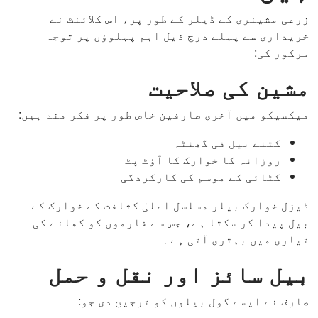
زرعی مشینری کے ڈیلر کے طور پر، اس کلائنٹ نے
خریداری سے پہلے درج ذیل اہم پہلوؤں پر توجہ
مرکوز کی:
مشین کی صلاحیت
میکسیکو میں آخری صارفین خاص طور پر فکر مند ہیں:
کتنے بیل فی گھنٹہ
روزانہ کا خوارک کا آؤٹ پٹ
کٹائی کے موسم کی کارکردگی
ڈیزل خوارک بیلر مسلسل اعلیٰ کثافت کے خوارک کے
بیل پیدا کر سکتا ہے، جس سے فارموں کو کھانے کی
تیاری میں بہتری آتی ہے۔
بیل سائز اور نقل و حمل
صارف نے ایسے گول بیلوں کو ترجیح دی جو: