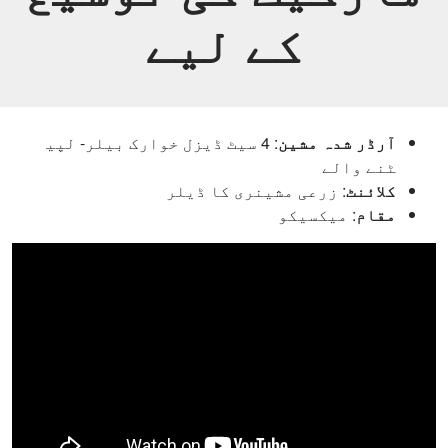
کے لیے
آرڈر شدہ مشین
: 4 سیٹ ڈیزل خوارک بیلر- لپی
ٹنے والے
کلائنٹ
: زرعی مشینری کا ڈیلر
مقام
: میکسیکو