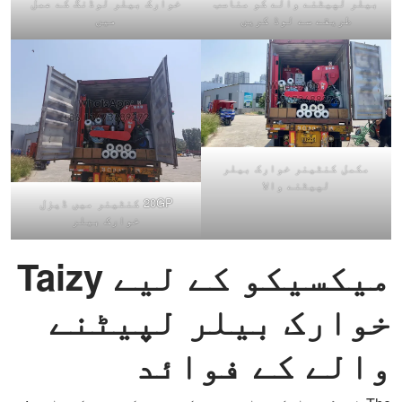
بیلر لپیٹنے والے کو مناسب
خوارک بیلر لوڈنگ کے عمل
طریقے سے لوڈ کریں
میں
مکمل کنٹینر خوارک بیلر
لپیٹنے والا
20GP کنٹینر میں ڈیزل
خوارک بیلر
میکسیکو کے لیے Taizy
خوارک بیلر لپیٹنے
والے کے فوائد