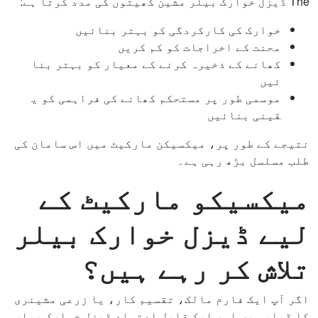
The ڈیزل خوارک بیلر مشین کھیتوں کی مدد کرتا ہے:
خوارک کی کارکردگی کو بہتر بنائیں
محنت کے اخراجات کو کم کریں
کھانے کے ذخیرہ کرنے کے معیار کو بہتر بنا
ئیں
موسمی طور پر مستحکم کھانے کی فراہمی کو ی
قینی بنائیں
نتیجے کے طور پر، میکسیکن مارکیٹ میں اس سامان کی
طلب مسلسل بڑھ رہی ہے۔
میکسیکو مارکیٹ کے
لیے ڈیزل خوارک بیلر
تلاش کر رہے ہیں؟
اگر آپ ایک فارم مالک، تقسیم کار، یا زرعی مشینری
کا ڈیلر ہیں اور ایک قابل اعتماد ڈیزل خوارک بیلر