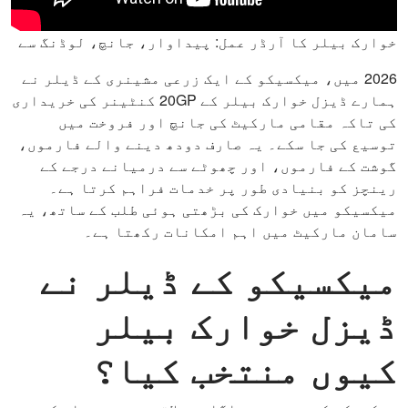
خوارک بیلر کا آرڈر عمل: پیداوار، جانچ، لوڈنگ سے
2026 میں، میکسیکو کے ایک زرعی مشینری کے ڈیلر نے
ہمارے ڈیزل خوارک بیلر کے 20GP کنٹینر کی خریداری
کی تاکہ مقامی مارکیٹ کی جانچ اور فروخت میں
توسیع کی جا سکے۔ یہ صارف دودھ دینے والے فارموں،
گوشت کے فارموں، اور چھوٹے سے درمیانے درجے کے
رینچز کو بنیادی طور پر خدمات فراہم کرتا ہے۔
میکسیکو میں خوارک کی بڑھتی ہوئی طلب کے ساتھ، یہ
سامان مارکیٹ میں اہم امکانات رکھتا ہے۔
میکسیکو کے ڈیلر نے
ڈیزل خوارک بیلر
کیوں منتخب کیا؟