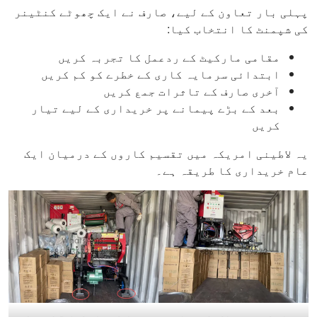
پہلی بار تعاون کے لیے، صارف نے ایک چھوٹے کنٹینر
کی شپمنٹ کا انتخاب کیا:
مقامی مارکیٹ کے ردعمل کا تجربہ کریں
ابتدائی سرمایہ کاری کے خطرے کو کم کریں
آخری صارف کے تاثرات جمع کریں
بعد کے بڑے پیمانے پر خریداری کے لیے تیار
کریں
یہ لاطینی امریکہ میں تقسیم کاروں کے درمیان ایک
عام خریداری کا طریقہ ہے۔