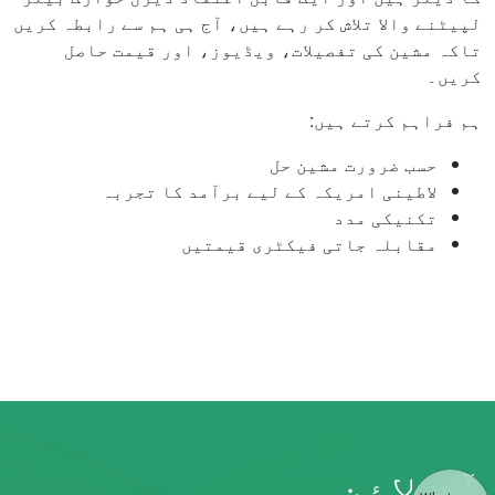
لپیٹنے والا تلاش کر رہے ہیں، آج ہی ہم سے رابطہ کریں
تاکہ مشین کی تفصیلات، ویڈیوز، اور قیمت حاصل
کریں۔
ہم فراہم کرتے ہیں:
حسب ضرورت مشین حل
لاطینی امریکہ کے لیے برآمد کا تجربہ
تکنیکی مدد
مقابلہ جاتی فیکٹری قیمتیں
آن لائن