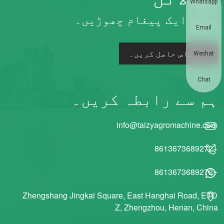
Whatsapp
ہمیں ایک پیغام چھوڑیں۔
Email
اقتباس حاصل کریں۔
Wechat
Chat
ہم سے رابطہ کریں۔
info@taizyagromachine.com
+8613673689272
+8613673689272
Zhengshang Jingkai Square, East Hanghai Road, ETD
Z, Zhengzhou, Henan, China