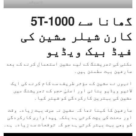
تھریشر
گھانا سے 5T-1000
کارن شیلر مشین کی
فیڈ بیک ویڈیو
مکئی کی تھریشنگ کے لیے مشین استعمال کرنے کے بعد
صارفین بہت مطمئن ہیں۔
انہوں نے مشین کے مؤثر طریقے سے کام کرنے کی ایک
لائیو ویڈیو بنائی اور اعلیٰ حجم کے تھریشنگ میں
مشین کی بہترین کارکردگی کو شیئر کیا۔
صارفین کا کہنا تھا کہ مشین نہ صرف بہت زیادہ وقت
اور محنت کی بچت کرتی ہے بلکہ پیداواری کارکردگی
کو بھی بہت بہتر کرتی ہے جو کہ توقعات سے زیادہ ہے۔