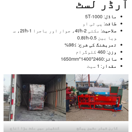
آرڈر لسٹ
ماڈل
: 5T-1000
طاقت
: پی ٹی او
صلاحیت
: مکئی 2-4t/h، جوار اور باجرا 1-2t/h، س
ویا بین 0.5-0.8t/h
تھریشنگ کی شرح
: ≥98%
وزن
: 460 کلوگرام
سائز
:2460*1400*1650mm
مقدار
: 1 سیٹ
کارن شیلر مشین پیکج
کنٹینر میں ملٹ بڑا اناج