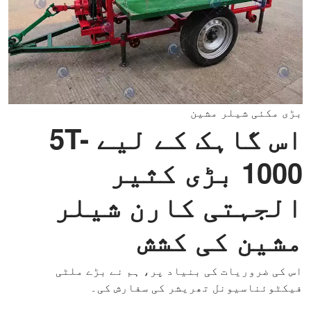
بڑی مکئی شیلر مشین
اس گاہک کے لیے 5T-
1000 بڑی کثیر
الجہتی کارن شیلر
مشین کی کشش
اس کی ضروریات کی بنیاد پر، ہم نے بڑے ملٹی
فیکٹوئناسیونل تھریشر کی سفارش کی۔