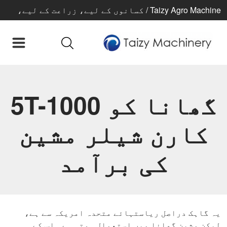
Taizy Agro Machine / کسانوں کے لیے، زراعت کے لیے،
بہتر زندگی کے لیے
گھانا کو 5T-1000
کارن شیلر مشین
کی برآمد
یہ گاہک دراصل ریاستہائے متحدہ امریکہ سے ہے،
لیکن مشین گھانا میں استعمال ہوتی ہے۔ اس کے