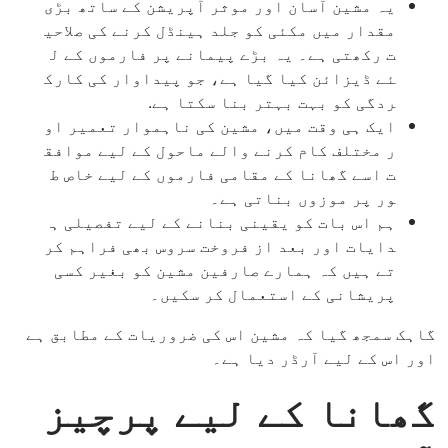
یہ مشین آسان اور موثر آپریشن کے ساتھ بڑی
مقدار میں مکئی کو جلد ہینڈل کرنے کی صلاحی
ت رکھتی ہے۔ یہ بڑے پیمانے پر فارموں کے ل
ئے ڈیزائن کیا گیا ہے، جو پیداوار کی کارک
ردگی کو بہت بہتر بنا سکتا ہے.
ایک ہی وقت میں، مشین کی ناہموار تعمیر او
ر مختلف کام کرنے والے ماحول کے لیے موافق
ت اسے گھانا کے مقامی فارموں کے لیے خاص ط
ور پر موزوں بناتی ہے۔
ہم اس بات کو یقینی بنانے کے لیے تفصیلی ہ
دایات اور بعد از فروخت سروس بھی فراہم کر
تے ہیں کہ ہمارے صارفین مشین کو بغیر کسی
پریشانی کے استعمال کر سکیں۔
گاہک سمجھ گیا کہ مشین اس کی ضروریات کے مطابق ہے
اور اس کے لیے آرڈر دیا ہے۔
گھانا کے لیے پرچیز