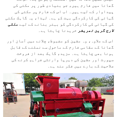
گھانا میں فارم ہیں، جو بنیادی طور پر مکئی کی
پیداوار کے لیے ہیں۔ اب اس کے فارم پر مکئی کی
گہائی کی کارکردگی بہت کم ہے۔ لہذا، یہ گاہک مکئی
کی گہائی کی کارکردگی کو بہتر بنانے کے لیے
ملٹی
لارج گرین تھریشر
خریدنا چاہتا ہے۔
اس کے علاوہ، وہ مشین کو مضبوط، چلانے میں آسان اور
گھانا کے مقامی فارم کے ماحول سے نمٹنے کے قابل
ہونا بھی چاہتا ہے۔ مزید، گاہک بعد از فروخت
سپورٹ اور مشین کی دیرپا وارنٹی فراہم کرنے کی
صلاحیت کے بارے میں فکر مند ہے۔