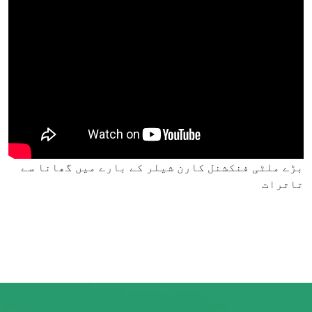
بڑے ملٹی فنکشنل کارن شیلر کے بارے میں گھانا سے
تاثرات