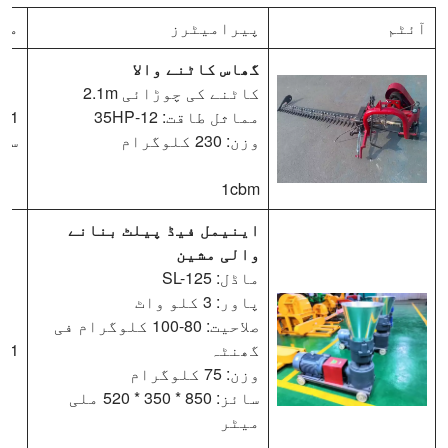
آئٹم
پیرامیٹرز
مق
گھاس کاٹنے والا
کاٹنے کی چوڑائی 2.1m
مماثل طاقت: 12-35HP
1 
وزن: 230 کلوگرام
سی
1cbm
اینیمل فیڈ پیلٹ بنانے
والی مشین
ماڈل: SL-125
پاور: 3 کلو واٹ
صلاحیت: 80-100 کلوگرام فی
گھنٹہ
1 سیٹ
وزن: 75 کلوگرام
سائز: 850 * 350 * 520 ملی
میٹر