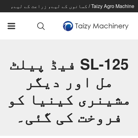
Taizy Agro Machine / کسانوں کے لیے، زراعت کے لیے،
بہتر زندگی کے لیے
SL-125 فیڈ پیلٹ
مل اور دیگر
مشینری کینیا کو
فروخت کی گئی۔