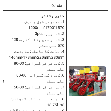
0.1cbm
کارن پلانٹر
1. مجموعی طول و عرض:
1570*1700*1200mm
2. قطاریں: 3pcs
3. قطار میں وقفہ کاری: 428-
570 ملی میٹر
4. پلانٹ کا فاصلہ: سایڈست،
140mm/173mm/226mm/280mm
5. کھائی کی گہرائی: 60-80
ملی میٹر
6. کھاد کی گہرائی: 60-80
ملی میٹر
1 سیٹ
7. بوائی کی گہرائی: 30-50
ملی میٹر
8. کھاد کے ٹینک کی گنجائش:
18.75L x3
9. بیج باکس کی گنجائش: 8.5 x