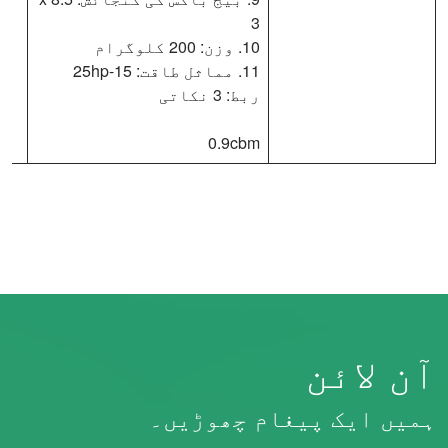
3
10. وزن: 200 کلوگرام
11. مماثل طاقت: 15-25hp
ربط: 3 نکاتی
0.9cbm
آن لائن
ہمیں ایک پیغام چھوڑیں۔