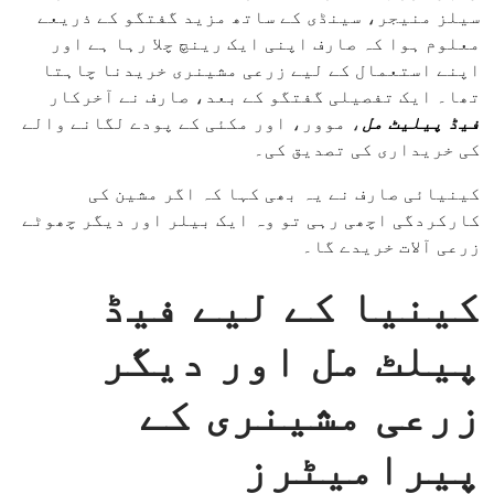
سیلز منیجر، سینڈی کے ساتھ مزید گفتگو کے ذریعے
معلوم ہوا کہ صارف اپنی ایک رینچ چلا رہا ہے اور
اپنے استعمال کے لیے زرعی مشینری خریدنا چاہتا
تھا۔ ایک تفصیلی گفتگو کے بعد، صارف نے آخرکار
فیڈ پیلیٹ مل
، موور، اور مکئی کے پودے لگانے والے
کی خریداری کی تصدیق کی۔
کینیائی صارف نے یہ بھی کہا کہ اگر مشین کی
کارکردگی اچھی رہی تو وہ ایک بیلر اور دیگر چھوٹے
زرعی آلات خریدے گا۔
کینیا کے لیے فیڈ
پیلٹ مل اور دیگر
زرعی مشینری کے
پیرامیٹرز