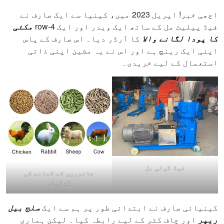
اچھی خبر! اپریل 2023 میں، کینیا سے ایک صارف نے
فیڈ پیلیٹ مل کے ساتھ ایک ویدر اور ایک 4-row
مکئی
کا پودا لگانے والا
کا آرڈر دیا۔ اس صارف کے پاس
اپنی ایک رینچ ہے اور اس نے یہ مشین اپنی ذاتی
استعمال کے لیے خریدی۔
فیڈ گولی مل
جانوروں کے کھانے کی
گولیاں
کینیائی صارف نے ابتدائی طور پر ہم سے ایک
سلج بیل
ریپر
اور چاف کٹر کے لیے رابطہ کیا۔ لیکن ہماری