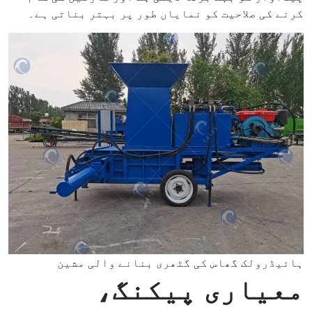
کرنے کی صلاحیت کو نمایاں طور پر بہتر بناتی ہے۔
ہائیڈرولک گھاس کی گٹھری بنانے والی مشین
معیاری پیکنگ،