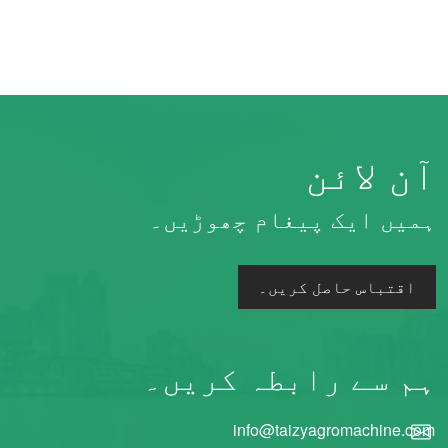
آن لائن
ہمیں ایک پیغام چھوڑیں۔
اقتباس حاصل کریں۔
ہم سے رابطہ کریں۔
info@taizyagromachine.com