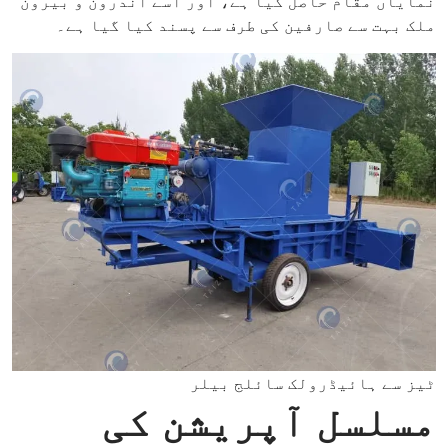
نمایاں مقام حاصل کیا ہے، اور اسے اندرون و بیرون
ملک بہت سے صارفین کی طرف سے پسند کیا گیا ہے۔
ٹیز سے ہائیڈرولک سائلج بیلر
مسلسل آپریشن کی