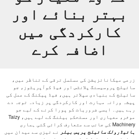
بہتر بنائے اور
کارکردگی میں
اضافہ کرے
زرعی میکانائزیشن کی مسلسل ترقی کے تناظر میں،
سائیلج پروسیسنگ پلانٹس اور فیڈ کوآپریٹوز، جو
سائیلج کے بنیادی سپلائر ہیں، فیڈ پیکنگ کے عمل کی
پیشہ ورانہ مہارت اور کارکردگی پر زیادہ توجہ دے
رہے ہیں۔ ایسی ضروریات کو پورا کرنے کے لیے جو
موثر، معیاری اور مستحکم بیلنگ کے لیے ہیں، Taizy
Machinery کی جانب سے متعارف کرائی گئی ہماری
ہائیڈرولک سائیلج پریس بیلر
نے تیزی سے میدان میں