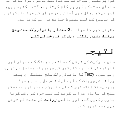
سامان مستحکم طور پر کام کرتا ہے، گٹھے کثیف ہیں،
اور دیکھ بھال میں آسان ہے، جو ان کی فیڈ مارکیٹوں
کی توسیع کے لیے مضبوط حمایت فراہم کرتا ہے۔
حقیقی کیس کا حوالہ:
2-سلنڈر ہائیڈرولک سائیلج
بیلنگ مشین بنگلہ دیش کو فروخت کی گئی
نتیجہ
سلج مارکیٹ کی ترقی کے ساتھ، بیلنگ کے معیار اور
کارکردگی کے لیے گاہکوں کی ضروریات مسلسل بہتر ہو
رہی ہیں۔ Taizy کا ہائیڈرولک سلج بیلنگ ان پیشہ
ورانہ ضروریات کے لیے ایک خاص حل ہے۔ ہم فیڈ
پروسیسنگ انڈسٹری کے لیے ذہین، موثر اور مستحکم
سلج کا سامان فراہم کرنے کے لیے خود کو وقف کرنا
جاری رکھیں گے، اور عالمی
زراعت
کی صنعت کو ترقی
میں مدد کریں گے۔