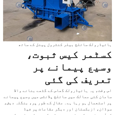
ہائیڈرولک سائلج بیلر کنٹرول پینل کے ساتھ
کسٹمر کیس ثبوت،
وسیع پیمانے پر
تعریف کی گئی
اس وقت، یہ ہائیڈرولک گھاس کے گٹھے بنانے والا
سامان کئی ممالک میں سائلج پلانٹس میں وسیع پیمانے
پر استعمال ہو رہا ہے۔ مثال کے طور پر، بنگلہ دیش،
سوڈان، ازبکستان اور دیگر مقامات پر فیڈ
کوآپریٹیوز کی جانب سے فیڈبیک موصول ہوا ہے کہ یہ