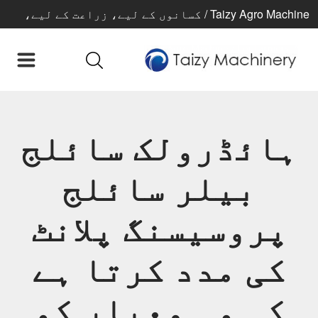
Taizy Agro Machine / کسانوں کے لیے، زراعت کے لیے،
بہتر زندگی کے لیے
ہائڈرولک سائلج
بیلر سائلج
پروسیسنگ پلانٹ
کی مدد کرتا ہے
کہ وہ معیار کو