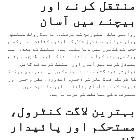
منتقل کرنے اور
بیچنے میں آسان
روایتی بلک اسٹوریج کے برعکس، ہائیڈرولک سیلیج
بیلر فیڈ کو مستطیل شکل کے اونچے کثافت اور یکساں
حجم کے گٹھوں میں دبا سکتا ہے۔ بیلنگ کے بعد، اسے
بیگ میں بند کیا جا سکتا ہے تاکہ اچھی طرح سے بند،
ہینڈل کرنے میں آسان اور اسٹیک کرنے کے قابل
تجارتی فیڈ گٹھے بنائے جا سکیں۔ یہ معیاری پیکنگ
کا طریقہ فیڈ ملز کی ذخیرہ اندوزی، نقل و حمل اور
فروخت کو بہت آسان بناتا ہے اور مارکیٹ میں
مصنوعات کی مسابقت کو بڑھاتا ہے۔
بہترین لاگت کنٹرول،
مستحکم اور پائیدار