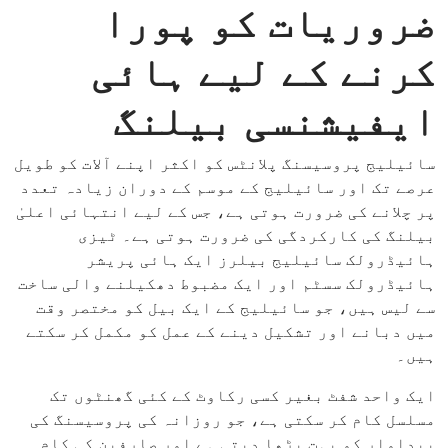
ضروریات کو پورا
کرنے کے لیے ہائی
ایفیشنسی بیلنگ
سائیلیج پروسیسنگ پلانٹس کو اکثر اپنے آلات کو طویل
عرصے تک اور سائیلیج کے موسم کے دوران زیادہ تعدد
پر چلانے کی ضرورت ہوتی ہے، جس کے لیے انتہائی اعلیٰ
بیلنگ کی کارکردگی کی ضرورت ہوتی ہے۔ ٹیزی
ہائیڈرولک سائیلیج بیلرز ایک ہائی پریشر
ہائیڈرولک سسٹم اور ایک مضبوط دھکیلنے والی ساخت
سے لیس ہیں، جو سائیلیج کے ایک بیل کو مختصر وقت
میں دبانے اور تشکیل دینے کے عمل کو مکمل کر سکتے
ہیں۔
ایک واحد شفٹ بغیر کسی رکاوٹ کے کئی گھنٹوں تک
مسلسل کام کر سکتی ہے، جو روزانہ کی پروسیسنگ کی
پیداوار کو بہت بڑھا دیتی ہے اور صارفین کی کام