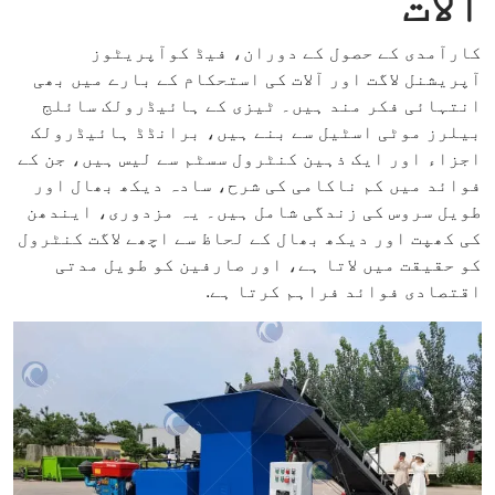
آلات
کارآمدی کے حصول کے دوران، فیڈ کوآپریٹوز
آپریشنل لاگت اور آلات کی استحکام کے بارے میں بھی
انتہائی فکر مند ہیں۔ ٹیزی کے ہائیڈرولک سائلج
بیلرز موٹی اسٹیل سے بنے ہیں، برانڈڈ ہائیڈرولک
اجزاء اور ایک ذہین کنٹرول سسٹم سے لیس ہیں، جن کے
فوائد میں کم ناکامی کی شرح، سادہ دیکھ بھال اور
طویل سروس کی زندگی شامل ہیں۔ یہ مزدوری، ایندھن
کی کھپت اور دیکھ بھال کے لحاظ سے اچھے لاگت کنٹرول
کو حقیقت میں لاتا ہے، اور صارفین کو طویل مدتی
اقتصادی فوائد فراہم کرتا ہے.