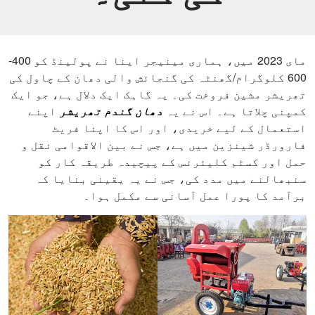
مای 2023 میں، ہماری مینیجر اینا نے پولینڈ کو 400-
600 کلوگرام/گھنٹہ کی گنجائش والی دھان کے چاول کی
تھریشر مشین فروخت کی۔ یہ گاہک ایک دلال ہے، جو ایک
کمپنی چلاتا ہے۔ اس نے یہ
دھان گندم تھریشر
اپنے
استعمال کے لیے خریدی، اور اس کا اپنا فریٹ
فارورڈر شینزین میں ہے، جس نے بین الاقوامی نقل و
حمل اور کسٹم کلیئرنس کے پیچیدہ طریقہ کار کو
سنبھالنے میں مدد کی، جس نے یہ یقینی بنایا کہ
برآمد کا پورا عمل آسانی سے مکمل ہوا۔