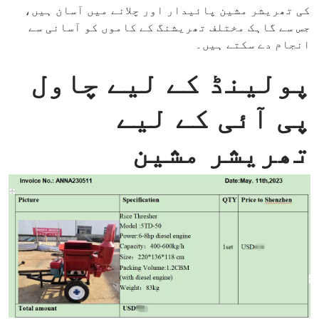
کی تھریشر مشین پائیدار اور چلانے میں آسان ہیں،
جس سے گاہک مختلف تھریشنگ کے کاموں کو آسانی سے
انجام دے سکتے ہیں۔
پولینڈ کے لیے چاول
پی آئی کے لیے
تھریشر مشین