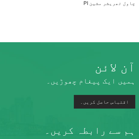
چاول تھریشر مشین PI
آن لائن
ہمیں ایک پیغام چھوڑیں۔
اقتباس حاصل کریں۔
ہم سے رابطہ کریں۔