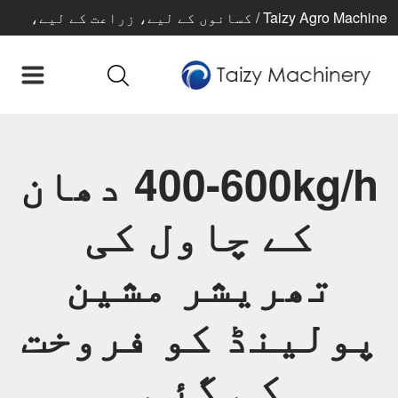
Taizy Agro Machine / کسانوں کے لیے، زراعت کے لیے،
بہتر زندگی کے لیے
400-600kg/h دھان
کے چاول کی
تھریشر مشین
پولینڈ کو فروخت
کی گئی۔