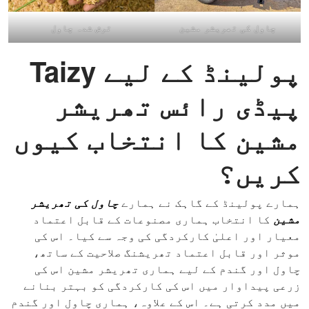
چاول کی تھریشر مشین
ترش شدہ چاول
پولینڈ کے لیے Taizy
پیڈی رائس تھریشر
مشین کا انتخاب کیوں
کریں؟
ہمارے پولینڈ کے گاہک نے ہمارے
چاول کی تھریشر
مشین
کا انتخاب ہماری مصنوعات کے قابل اعتماد
معیار اور اعلیٰ کارکردگی کی وجہ سے کیا۔ اس کی
موثر اور قابل اعتماد تھریشنگ صلاحیت کے ساتھ،
چاول اور گندم کے لیے ہماری تھریشر مشین اس کی
زرعی پیداوار میں اس کی کارکردگی کو بہتر بنانے
میں مدد کرتی ہے۔ اس کے علاوہ، ہماری چاول اور گندم