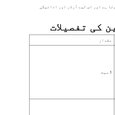
تا ہے اور اس لیے آرڈر اور ادائیگی
ن کی تفصیلات
مقدار
1 سیٹ