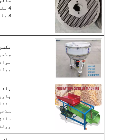
سانچ
4 ملی میٹر: 1 پی سی
8 ملی میٹر: 1 پی سی
مکسر
صلاحیت: 150 کلوگ
مواد
وولٹیج: 50hz، 1
ہلنے
پاور: 2.2 کلو
رفتار: pm
صلاحیت: 1000 کلوگر
سائز: 1700*800*m
وولٹیج: 50hz، 1
چاف ک