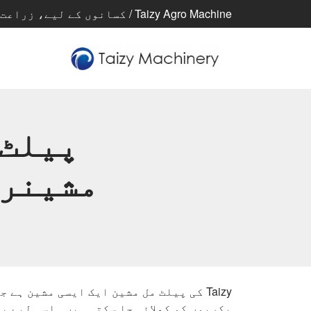
Taizy Agro Machine / کسانوں کے لیے، زراعت کے لیے، بہتر زندگی کے لیے
پیلٹ 
مشینری
Taizy کی پیلٹ مل مشین ایک ایسی مشین 
بکریوں کو کھلائی جا سکتی ہیں۔ اسی لیے ی