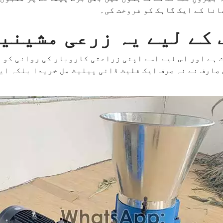
نا کے ایک گاہک کو فروخت کی۔
 کے لیے یہ زرعی مشینی
ث ہے اور اس لیے اسے اپنی زراعتی کاروبار کی روانی کو 
 صارف نے نہ صرف ایک فلیٹ ڈائی پیلیٹ مل خریدا بلکہ ا