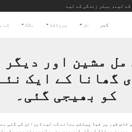
گھر
حل
پروڈکٹ
بلاگ
کے ب
مل مشین اور دیگر 
 گھانا کے ایک نئے
کو بھیجی گئی۔
ہے جو خاص طور پر فیڈ پیلٹس بنانے کے لیے ڈیزائن کی گئی 
ہ بیرونِ ممالک کے گاہکوں میں بھی بڑے پیمانے پر مقبول