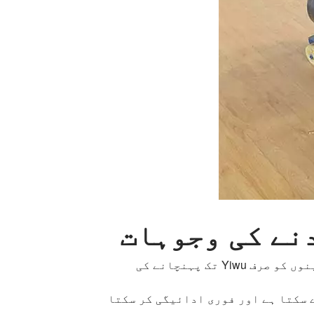
نے کی وجوہات
گھانا کے اس گاہک کا چین میں اپنا ایجنٹ ہے اور وہ اکثر چین سے مشینیں درآمد کرتا ہے، مشینوں کو صرف Yiwu تک پہنچانے کی
ے سکتا ہے اور فوری ادائیگی کر سکتا