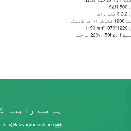
9ZR
 واٹ
ام فی گھنٹہ
1190m
220v،  مرحلہ
ہم سے رابطہ ک
info@taizyagromachine.com