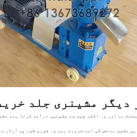
 دیگر مشینری جلد خرید
ہی مشین ہے جس کی اسے ضرورت ہے، وہ فوری طور پر آرڈر د