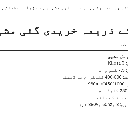
ثر برآمد ہوتی ہے، وہ ہماری مشینوں سے زیادہ مطمئن ہو
ے ذریعہ خریدی گئی مشی
ات
مل
مشین
KL2
 واٹ
رام فی گھنٹہ
960mm
380v، 5 فیز