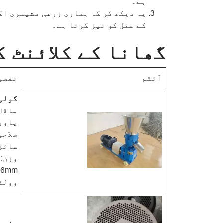
ہے۔
یہ دیکھ کر کہ ہماری زرعی مشینری اک
کے عمل کو تیز کرتا ہے۔
گھانا کے کلائنٹ ک
آئٹم
تفصیل
گولی
ماڈل: 10B
پاور: 7.5 کلو
صلاحیت: 300-400 کلوگ
سائز: 1000*450*
وزن: 230 کلوگرام
6mm مولڈ کے ساتھ
وولٹیج: 0hz، 3