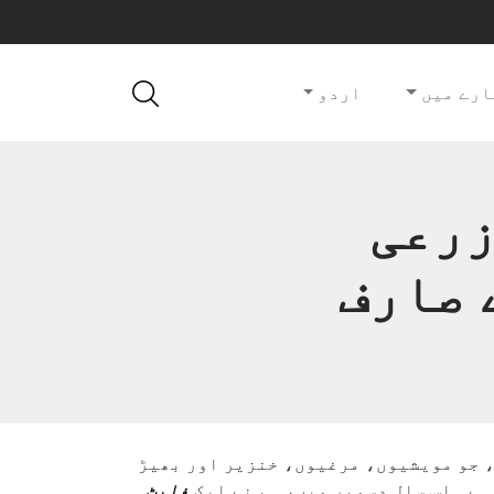
ارے میں
اردو
زرعی
 صارف
ہے، جو مویشیوں، مرغیوں، خنزیر اور بھیڑ
 ہے۔ اس سال دسمبر میں، ہم نے ایک
فلیٹ