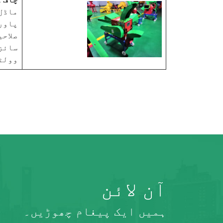
ماڈل: -500
پاور: 2.2-3 کلو
صلاحیت: 1200 کلوگر
سائز: 1220*1070*m
وولٹیج: 50hz، 1
آن لائن
ہمیں ایک پیغام چھوڑیں۔