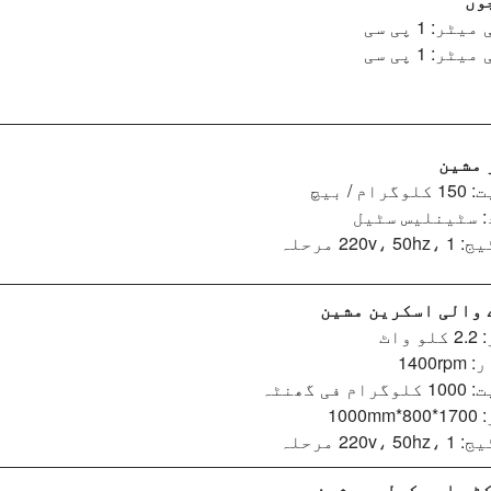
وں
مشین
رام / بیچ
: سٹینلیس سٹیل
220v،  مرحلہ
 والی اسکرین
مشین
 واٹ
1400r
ام فی گھنٹہ
1000m
220v،  مرحلہ
ٹر اور کولہو مشین