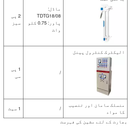
ماڈل:
TDTG18/08
2 پی
پاور: 0.75 کلو
سیز
واٹ
الیکٹرک کنٹرول پینل
1 پی
/
سی
منسلک سامان اور تنصیب
/
1 سیٹ
کا مواد
بھارت کے لئے مشین کی فہرست