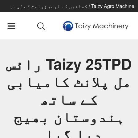
Taizy Agro Machine / کسانوں کے لیے، زراعت کے لیے،
بہتر زندگی کے لیے
Taizy 25TPD رائس
مل پلانٹ کامیابی
کے ساتھ
ہندوستان بھیج
دیا گیا۔