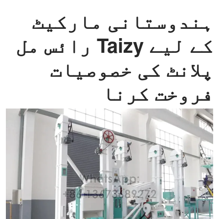
ہندوستانی مارکیٹ
کے لیے Taizy رائس مل
پلانٹ کی خصوصیات
فروخت کرنا