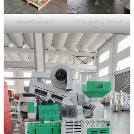
کمبائنڈ رائس مل برائے
چاول مل پلانٹ پیکج
فروخت