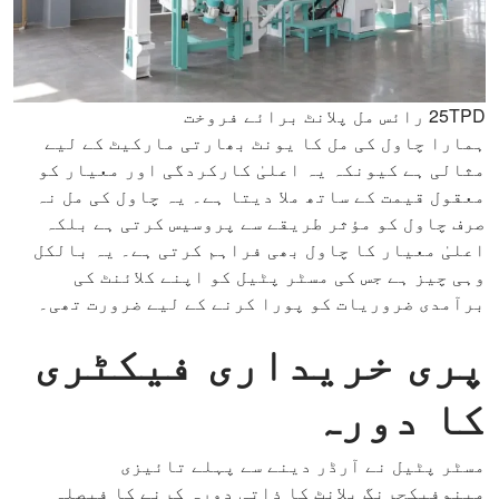
25TPD رائس مل پلانٹ برائے فروخت
ہمارا چاول کی مل کا یونٹ بھارتی مارکیٹ کے لیے
مثالی ہے کیونکہ یہ اعلیٰ کارکردگی اور معیار کو
معقول قیمت کے ساتھ ملا دیتا ہے۔ یہ چاول کی مل نہ
صرف چاول کو مؤثر طریقے سے پروسیس کرتی ہے بلکہ
اعلیٰ معیار کا چاول بھی فراہم کرتی ہے۔ یہ بالکل
وہی چیز ہے جس کی مسٹر پٹیل کو اپنے کلائنٹ کی
برآمدی ضروریات کو پورا کرنے کے لیے ضرورت تھی۔
پری خریداری فیکٹری
کا دورہ
مسٹر پٹیل نے آرڈر دینے سے پہلے تائیزی
مینوفیکچرنگ پلانٹ کا ذاتی دورہ کرنے کا فیصلہ