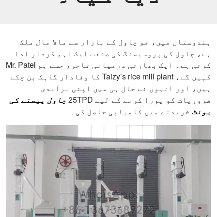
ہندوستان میں، جو چاول کے بازار سے مالا مال ملک
ہے، چاول کی پروسیسنگ کی صنعت ایک اہم کردار ادا
کرتی ہے۔ ایک بھارتی درمیانی تاجر، جسے ہم Mr. Patel
کہیں گے، Taizy’s rice mill plant کا وفادار گاہک بن چکے
ہیں، اور انہوں نے حال ہی میں اپنی برآمدی
ضروریات کو پورا کرنے کے لیے 25TPD
چاول پیسنے کی
یونٹ
خریدنے میں کامیابی حاصل کی۔