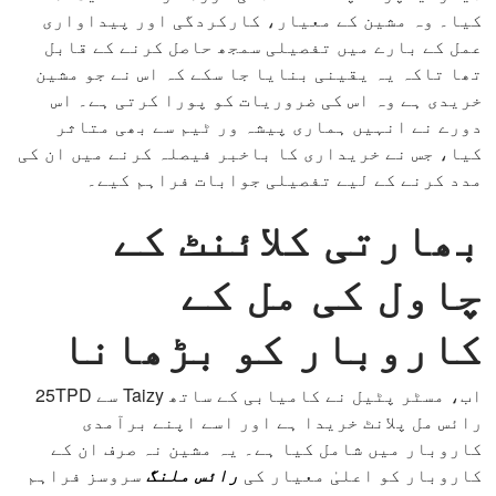
کیا۔ وہ مشین کے معیار، کارکردگی اور پیداواری
عمل کے بارے میں تفصیلی سمجھ حاصل کرنے کے قابل
تھا تاکہ یہ یقینی بنایا جا سکے کہ اس نے جو مشین
خریدی ہے وہ اس کی ضروریات کو پورا کرتی ہے۔ اس
دورے نے انہیں ہماری پیشہ ور ٹیم سے بھی متاثر
کیا، جس نے خریداری کا باخبر فیصلہ کرنے میں ان کی
مدد کرنے کے لیے تفصیلی جوابات فراہم کیے۔
بھارتی کلائنٹ کے
چاول کی مل کے
کاروبار کو بڑھانا
اب، مسٹر پٹیل نے کامیابی کے ساتھ Taizy سے 25TPD
رائس مل پلانٹ خریدا ہے اور اسے اپنے برآمدی
کاروبار میں شامل کیا ہے۔ یہ مشین نہ صرف ان کے
کاروبار کو اعلیٰ معیار کی
رائس ملنگ
سروسز فراہم