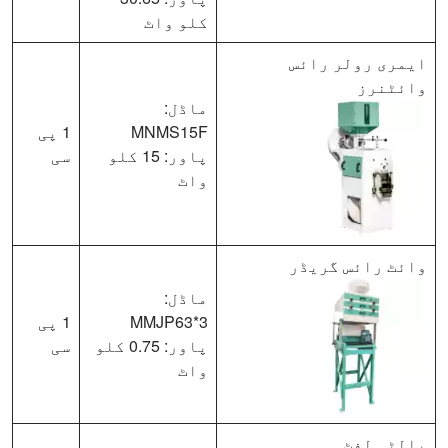
کلو واٹ
ایمری رولر رائس
وائٹنرز
ماڈل:
MNMS15F
1 پی
پاور: 15 کلو
سی
واٹ
وائٹ رائس گریڈر
ماڈل:
MMJP63*3
1 پی
پاور: 0.75 کلو
سی
واٹ
بالٹی لفٹ