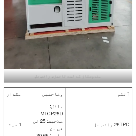
ہندوستان کے لیے تائیزی رائس مل
آئٹم
وضاحتیں
مقدار
ماڈل:
MTCP25D
صلاحیت: 25 ٹن
25TPD رائس مل
1 سیٹ
فی دن
پاور: 30.65