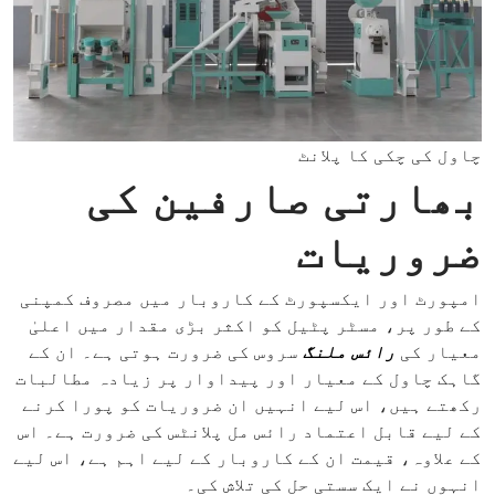
چاول کی چکی کا پلانٹ
بھارتی صارفین کی
ضروریات
امپورٹ اور ایکسپورٹ کے کاروبار میں مصروف کمپنی
کے طور پر، مسٹر پٹیل کو اکثر بڑی مقدار میں اعلیٰ
معیار کی
رائس ملنگ
سروس کی ضرورت ہوتی ہے۔ ان کے
گاہک چاول کے معیار اور پیداوار پر زیادہ مطالبات
رکھتے ہیں، اس لیے انہیں ان ضروریات کو پورا کرنے
کے لیے قابل اعتماد رائس مل پلانٹس کی ضرورت ہے۔ اس
کے علاوہ، قیمت ان کے کاروبار کے لیے اہم ہے، اس لیے
انہوں نے ایک سستی حل کی تلاش کی۔